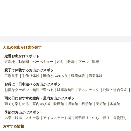
人気のお出かけ先を探す
定番お出かけスポット
遊園地
動物園
バーベキュー
釣り
牧場
プール
観光
親子で体験するお出かけスポット
工場見学
手作り体験
動物とふれあう
収穫体験
職業体験
お得に一日中遊べるお出かけスポット
お得なクーポン
無料で遊べる
駐車場無料
アスレチック
公園・総合公園
雨の日におすすめ室内・屋内お出かけスポット
雨でも楽しめる
室内遊び場
映画館
博物館・科学館
美術館
水族館
季節のお出かけスポット
温泉・銭湯
スキー場
アイススケート場
潮干狩り
いちご狩り
果物狩り・
おすすめ情報