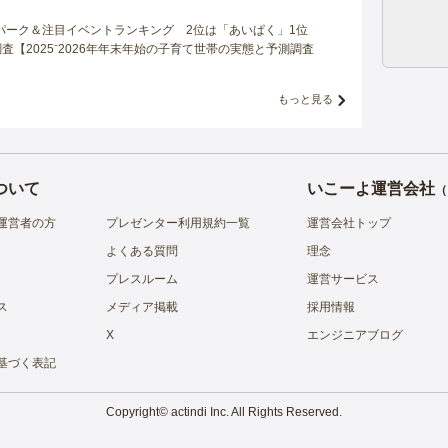
マパーク＆注目イベントランキング 2位は「あいぱく」1位
【2025⁻2026年年末年始の子育て世帯の実態と予測調査
もっと見る
ついて
いこーよ運営会社
（
運営者の方
プレゼンター利用規約一覧
運営会社トップ
よくある質問
理念
プレスルーム
運営サービス
ス
メディア掲載
採用情報
X
エンジニアブログ
基づく表記
Copyright© actindi Inc. All Rights Reserved.