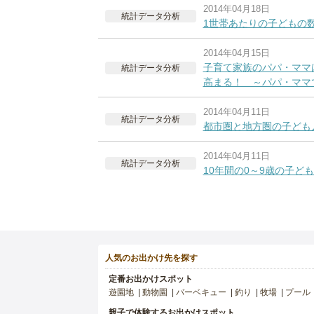
2014年04月18日
統計データ分析
1世帯あたりの子どもの
2014年04月15日
子育て家族のパパ・ママ
統計データ分析
高まる！ ～パパ・ママ
2014年04月11日
統計データ分析
都市圏と地方圏の子ど
2014年04月11日
統計データ分析
10年間の0～9歳の子ど
人気のお出かけ先を探す
定番お出かけスポット
遊園地
動物園
バーベキュー
釣り
牧場
プール
親子で体験するお出かけスポット