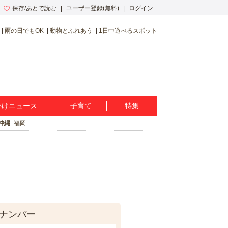
保存/あとで読む
ユーザー登録(無料)
ログイン
雨の日でもOK
動物とふれあう
1日中遊べるスポット
かけニュース
子育て
特集
沖縄
福岡
ナンバー