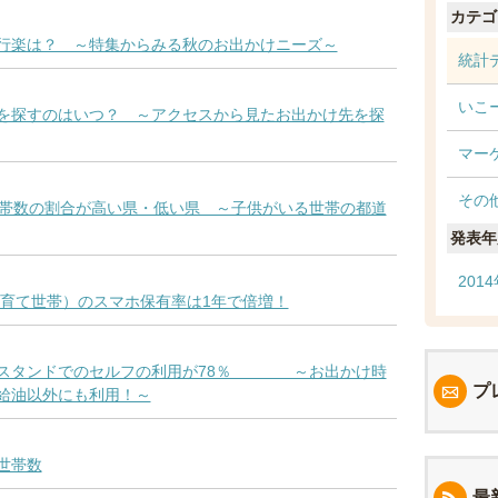
カテゴ
行楽は？ ～特集からみる秋のお出かけニーズ～
統計
いこ
を探すのはいつ？ ～アクセスから見たお出かけ先を探
マー
その
世帯数の割合が高い県・低い県 ～子供がいる世帯の都道
発表年
201
子育て世帯）のスマホ保有率は1年で倍増！
ンスタンドでのセルフの利用が78％ ～お出かけ時
プ
給油以外にも利用！～
世帯数
最