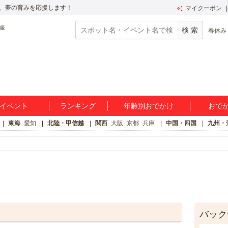
、夢の育みを応援します！
マイクーポン
春休み
イベント
ランキング
年齢別おでかけ
おで
東海
愛知
北陸・甲信越
関西
大阪
京都
兵庫
中国・四国
九州・
バック