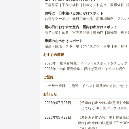
工場見学
手作り体験
動物とふれあう
収穫体験
お得に一日中遊べるお出かけスポット
お得なクーポン
無料で遊べる
駐車場無料
アスレ
雨の日におすすめ室内・屋内お出かけスポット
雨でも楽しめる
室内遊び場
映画館
博物館・科学
季節のお出かけスポット
温泉・銭湯
スキー場
アイススケート場
潮干狩り
おすすめ情報
2026年「夏休み特集」イベント&スポットをチェック
2026年「自由研究特集」行けば完成！イベント紹介
ご登録
ユーザー登録
施設・イベント運営者の方(おでかけ
お知らせ
2026年07月06日
【子連れお出かけの決定版】全国6
ーよで行く キッズパークGUIDE
2026年05月28日
【夏休み直前の救世主】物価高に
連れお出かけの決定版『TJMOOK
（月）発売！