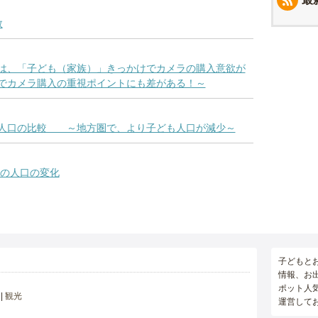
数
は、「子ども（家族）」きっかけでカメラの購入意欲が
でカメラ購入の重視ポイントにも差がある！～
も人口の比較 ～地方圏で、より子ども人口が減少～
もの人口の変化
子どもと
情報、お
ポット人
観光
運営して