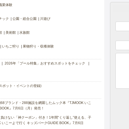
職業体験
チック
公園・総合公園
川遊び
館
美術館
水族館
いちご狩り
果物狩り・収穫体験
2026年「プール特集」おすすめスポットをチェック
スポット・イベントの登録)
8ブランド・288施設を網羅したムック本『TJMOOK いこ
 BOOK』7月6日（月）発売！
負けない「神クーポン」付き！1年間“くり返し”使える、子
 いこーよで行く キッズパークGUIDE BOOK』7月6日