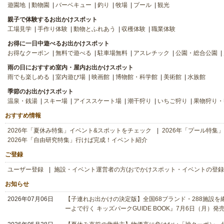
遊園地
動物園
バーベキュー
釣り
牧場
プール
観光
親子で体験するお出かけスポット
工場見学
手作り体験
動物とふれあう
収穫体験
職業体験
お得に一日中遊べるお出かけスポット
お得なクーポン
無料で遊べる
駐車場無料
アスレチック
公園・総合公園
雨の日におすすめ室内・屋内お出かけスポット
雨でも楽しめる
室内遊び場
映画館
博物館・科学館
美術館
水族館
季節のお出かけスポット
温泉・銭湯
スキー場
アイススケート場
潮干狩り
いちご狩り
果物狩り・
おすすめ情報
2026年「夏休み特集」イベント&スポットをチェック
2026年「プール特集
2026年「自由研究特集」行けば完成！イベント紹介
ご登録
ユーザー登録
施設・イベント運営者の方(おでかけスポット・イベントの登録
お知らせ
2026年07月06日
【子連れお出かけの決定版】全国68ブランド・288施設を網
ーよで行く キッズパークGUIDE BOOK』7月6日（月）発