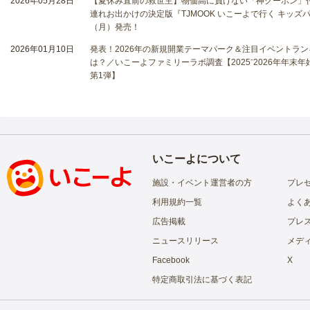
2026年05月28日
【夏休み直前の救世主】物価高に負けない「神クーポン」付
連れお出かけの決定版『TJMOOK いこーよで行く キッズパー
（月）発売！
2026年01月10日
発表！2026年の新規開業テーマパーク＆注目イベントラン
は？／いこーよファミリーラボ調査【2025⁻2026年年末
第1弾】
いこーよについて
施設・イベント運営者の方
プレ
利用規約一覧
よく
広告掲載
プレ
ニュースリリース
メデ
Facebook
X
特定商取引法に基づく表記