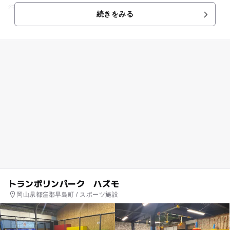
行き正解でした。 10時開園、9時半到着、9時40分チケット購
続きをみる
入して並ぶ(50〜100人くらいいました)、9時50分入口すぐまで
入園、10時にゲートオープン。 朝いちばんは、どのパビリオン
も電池満タン、おもちゃもフル装備なので、子どもは大喜びで
す。最初に目当てのパビリオンに一目散に行き、じっくり遊ん
だあと次のパビリオンに移動しました。 昼ごろに行ったパビリ
オンは、おもちゃも散々になっていました😅 こういうところを
見ると、イベントのない平日や連休ではない週末がいいなぁ。
と思います。(特にイベントに興味のない場合) 昼食は、混み合
う事を予想して自作お弁当を持って行きました。中央にあるう
どん屋さんの奥に、自由に使える電子レンジ(最大700w)が1台
あるので、それを活用しました。席も昼のピークを避けて11時
ごろに早めに確保しました。 2歳、3歳、4歳と再訪しています
が、子どもにとってはすごく楽しいスポットらしいので、まだ
しばらくは通うことになりそうです。 そうそう。専用アプリが
トランポリンパーク ハズモ
ある事を知り、DLしました。登録者本人の誕生月に20％クーポ
岡山県都窪郡早島町 / スポーツ施設
ンなどがもらえるので、お子さんの誕生月に行かれるのであれ
ば、子どもプロフィールで登録がいいかもです。