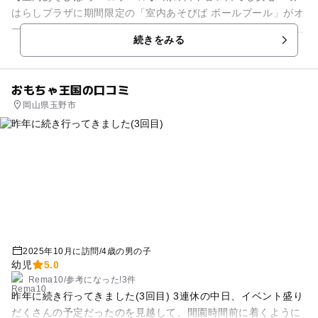
はらしプラザに期間限定の「室内あそびば ボールプール」がオ
ープンします。 たくさんのボールに囲まれて思いっきり遊べ
続きをみる
る、未...
おもちゃ王国の口コミ
岡山県玉野市
2025年10月に訪問
/
4歳の男の子
幼児
5.0
Rema10
/
参考に
なった!
3件
昨年に続き行ってきました(3回目) 3連休の中日、イベント盛り
だくさんの予定だったのを見越して、開園時間前に着くように