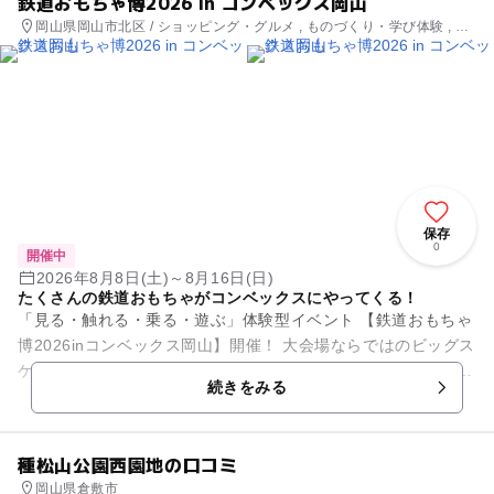
鉄道おもちゃ博2026 in コンベックス岡山
岡山県岡山市北区 / ショッピング・グルメ , ものづくり・学び体験 , 街
なかイベント
保存
0
開催中
2026年8月8日(土)～8月16日(日)
たくさんの鉄道おもちゃがコンベックスにやってくる！
「見る・触れる・乗る・遊ぶ」体験型イベント 【鉄道おもちゃ
博2026inコンベックス岡山】開催！ 大会場ならではのビッグス
ケールで展示されるトイレール大ジオラマ＆タワーや 運転体
続きをみる
験、持込走...
種松山公園西園地の口コミ
岡山県倉敷市