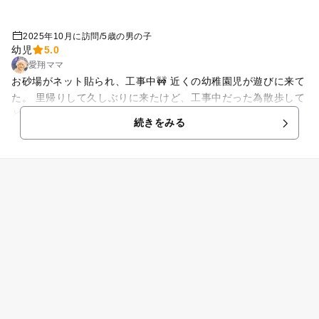
2025年10月に訪問
/
5歳の男の子
幼児
5.0
愛翔ママ
お砂場がネット貼られ、工事中🚧 近くの幼稚園児が遊びに来て
た。 里帰りして久しぶりに来たけど、工事中だった為散歩して
どんぐり拾いして終わった。 草むらにデカイキノコ発見！！
続きをみる
毒キノコかもしれないから写真撮るだけにしたけど…5歳児テ
ンション爆上がり😆 コスモスや、マリーゴールドなど花が綺麗
で、銀杏並木も色付き綺麗だった。 銀杏の落ち葉も集めて帰り
ました。 楽しかったと喜んだので良かった❤️