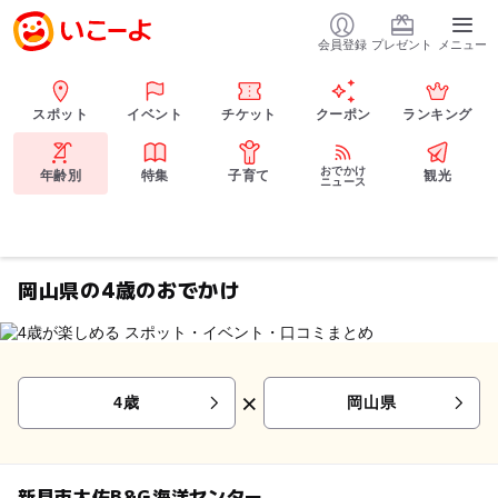
会員登録
プレゼント
メニュー
スポット
イベント
チケット
クーポン
ランキング
おでかけ
年齢別
特集
子育て
観光
ニュース
岡山県の4歳のおでかけ
×
4歳
岡山県
新見市大佐B&G海洋センター