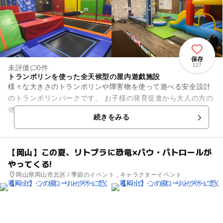
保存
127
未評価
0件
トランポリンを使った全天候型の屋内遊戯施設
様々な大きさのトランポリンや障害物を使って遊べる安全設計
のトランポリンパークです。 お子様の発育促進から大人の方の
健康維持まで幅広い世代にご利用いただけます。
続きをみる
【岡山】この夏、リトプラに恐竜×パウ・パトロールが
やってくる!
岡山県岡山市北区 / 季節のイベント , キャラクターイベント