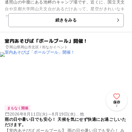
遙照山の中腹にある池畔のキャンプ場です。近くに、国立天文
台や京都大学岡山天文台があるだけあって、星空がきれいなキ
ャンプ場として有名です。そのため、全国の天文ファンがよく
続きをみる
集まってきます。場内の藤波...
室内あそびば「ボールプール」開催！
岡山県岡山市北区 / 街なかイベント
保存
2
まもなく開催
2026年8月11日(火)～8月19日(水)...他
雨の日や暑い日でも安心！ 天候を気にせず快適にお過ごしいた
だけます。
【室内あそびば ボールプール】 雨の日や暑い日でも安心！ み