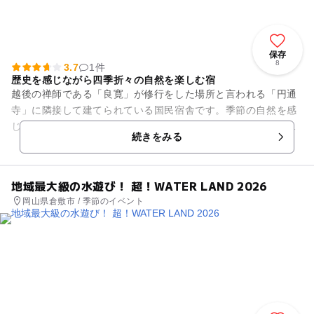
保存
8
3.7
1件
歴史を感じながら四季折々の自然を楽しむ宿
越後の禅師である「良寛」が修行をした場所と言われる「円通
寺」に隣接して建てられている国民宿舎です。季節の自然を感
じられる風光明媚な場所で、ゆったりとくつろぎの時間が過ご
続きをみる
せます。円通寺公園のなかに...
地域最大級の水遊び！ 超！WATER LAND 2026
岡山県倉敷市 / 季節のイベント