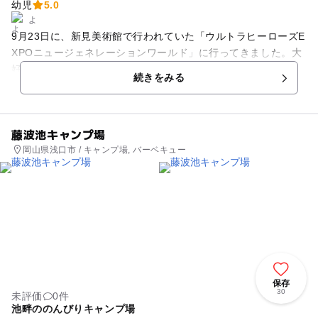
幼児
5.0
よ
9月23日に、新見美術館で行われていた「ウルトラヒーローズE
XPOニュージェネレーションワールド」に行ってきました。大
好きなウルトラマンに子どもはウキウキ大興奮でした！親も最
続きをみる
近の最新ウルトラマンはこんなにも進化しているものだと驚
き、見ていて楽しいものがたくさんありました。
藤波池キャンプ場
岡山県浅口市 / キャンプ場, バーベキュー
保存
30
未評価
0件
池畔ののんびりキャンプ場