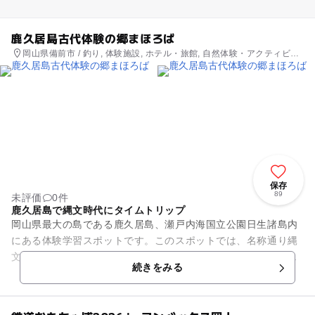
鹿久居島古代体験の郷まほろば
岡山県備前市 / 釣り, 体験施設, ホテル・旅館, 自然体験・アクティビテ
ィ
保存
89
未評価
0件
鹿久居島で縄文時代にタイムトリップ
岡山県最大の島である鹿久居島、瀬戸内海国立公園日生諸島内
にある体験学習スポットです。このスポットでは、名称通り縄
文時代と弥生時代の生活が体験できるのが魅力です。貫頭衣と
続きをみる
いう古代の衣装を着て（貸出...