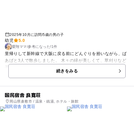
2025年10月に訪問
/
5歳の男の子
幼児
5.0
愛翔ママ
/
参考に
なった!
1件
里帰りして新幹線で大阪に戻る前にどんぐりを拾いながら、ば
あばと3人で散歩しました。 木々の緑が美しくて、草刈りなど
手入れの行き届いてる場所だなと大人になって息子を連れて遊
続きをみる
びに来て感じました😄 30分くらいの滞在時間でしたが、茅葺き
屋根と青空のコントラストが❤️ステキでした。 束の間だけど都
会の喧騒を忘れさせてくれました。 毬栗のように傘を被ったど
国民宿舎 良寛荘
んぐりや、細いの、小さいの、まん丸デカイどんぐりとか色ん
岡山県倉敷市 / 温泉・銭湯, ホテル・旅館
などんぐりを集めることが出来ました。 工作に使おうかなと思
っています。 まだあるのかな？ 時間のある時に子供のころよ
く遊んだ遊具で遊ばせに来たいなと思います。