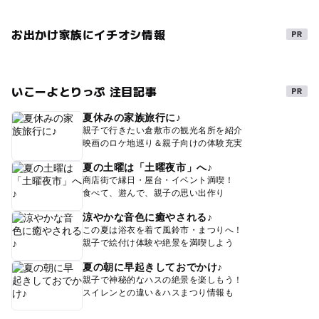
お出かけ家族にイチオシ情報
いこーよとりっぷ 注目記事
夏休みの家族旅行に♪
親子で行きたい倉敷市の観光名所を紹介
映画のロケ地巡り＆親子向けの体験充実
夏の土曜は「土曜夜市」へ♪
商店街で縁日・屋台・イベント満喫！
食べて、遊んで、親子の思い出作り
涼やかな音色に癒やされる♪
この夏は浴衣を着て風鈴市・まつりへ！
親子で絵付け体験や絶景を満喫しよう
夏の朝に早起きしておでかけ♪
親子で神秘的なハスの絶景を楽しもう！
スイレンとの違い＆ハスまつり情報も