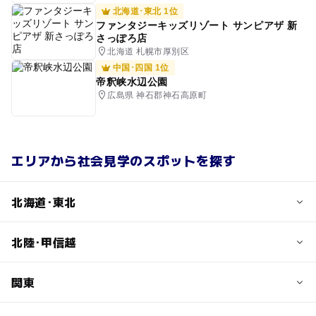
北海道･東北 1位
ファンタジーキッズリゾート サンピアザ 新
さっぽろ店
北海道 札幌市厚別区
中国･四国 1位
帝釈峡水辺公園
広島県 神石郡神石高原町
エリアから社会見学のスポットを探す
北海道･東北
北陸･甲信越
北海道
青森県
岩手県
宮城県
関東
新潟県
富山県
秋田県
山形県