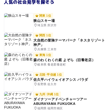
人気の社会見学を探そう
関東 1位
狭山スキー場
埼玉県 所沢市
関西 1位
大自然の冒険テーマパーク「ネスタリゾート
神戸」
兵庫県 三木市
東海 1位
森のわくわくの庭 よぞら（旧養老店）
岐阜県 養老郡養老町
北陸･甲信越 1位
佐久平ハイウェイオアシス パラダ
長野県 佐久市
九州･沖縄 1位
ダイナソーアドベンチャーツアー
ABURAYAMA FUKUOKA
福岡県 福岡市南区