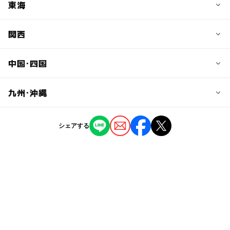
石川県
福井県
東海
茨城県
栃木県
福島県
山梨県
長野県
群馬県
埼玉県
関西
岐阜県
静岡県
千葉県
東京都
愛知県
三重県
中国･四国
滋賀県
京都府
神奈川県
大阪府
兵庫県
九州･沖縄
鳥取県
島根県
奈良県
和歌山県
岡山県
広島県
福岡県
佐賀県
シェアする
山口県
徳島県
長崎県
熊本県
香川県
愛媛県
大分県
宮崎県
高知県
鹿児島県
沖縄県