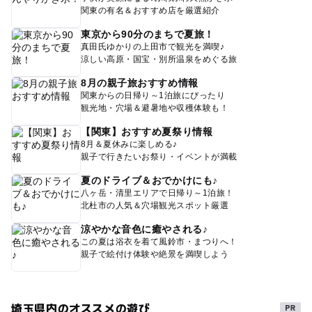
関東の有名＆おすすめ店を厳選紹介
東京から90分のまちで夏旅！
真田氏ゆかりの上田市で観光を満喫♪
涼しい高原・国宝・別所温泉をめぐる旅
8月の親子旅おすすめ情報
関東からの日帰り～1泊旅にぴったり
観光地・穴場＆避暑地や収穫体験も！
【関東】おすすめ夏祭り情報
8月＆夏休みに楽しめる♪
親子で行きたいお祭り・イベントが満載
夏のドライブ＆おでかけにも♪
八ヶ岳・清里エリアで日帰り～1泊旅！
北杜市の人気＆穴場観光スポット厳選
涼やかな音色に癒やされる♪
この夏は浴衣を着て風鈴市・まつりへ！
親子で絵付け体験や絶景を満喫しよう
埼玉県内のオススメの遊び