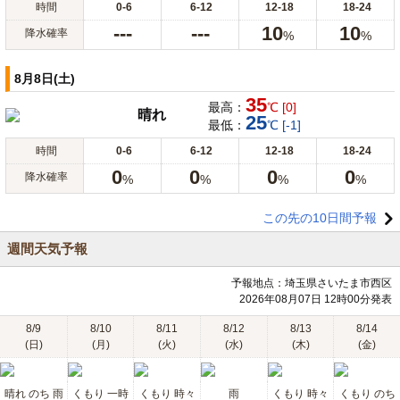
時間
0-6
6-12
12-18
18-24
---
---
10
10
降水確率
%
%
8月8日(土)
35
最高：
℃ [0]
晴れ
25
最低：
℃ [-1]
時間
0-6
6-12
12-18
18-24
0
0
0
0
降水確率
%
%
%
%
この先の10日間予報
週間天気予報
予報地点：埼玉県さいたま市西区
2026年08月07日 12時00分発表
8/9
8/10
8/11
8/12
8/13
8/14
(日)
(月)
(火)
(水)
(木)
(金)
晴れ のち 雨
くもり 一時
くもり 時々
雨
くもり 時々
くもり のち