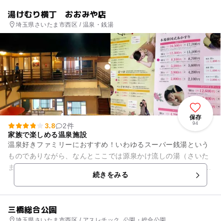
湯けむり横丁 おおみや店
埼玉県さいたま市西区 / 温泉・銭湯
保存
94
3.8
2件
家族で楽しめる温泉施設
温泉好きファミリーにおすすめ！いわゆるスーパー銭湯という
ものでありながら、なんとここでは源泉かけ流しの湯（さいた
ま三橋温泉）が楽しめてしまうんです。 多彩で広々としたお風
続きをみる
呂に親子ともども大興奮...
三橋総合公園
埼玉県さいたま市西区 / アスレチック, 公園・総合公園