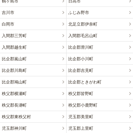
鶴ヶ島市
日高市
吉川市
ふじみ野市
白岡市
北足立郡伊奈町
入間郡三芳町
入間郡毛呂山町
入間郡越生町
比企郡滑川町
比企郡嵐山町
比企郡小川町
比企郡川島町
比企郡吉見町
比企郡鳩山町
比企郡ときがわ町
秩父郡横瀬町
秩父郡皆野町
秩父郡長瀞町
秩父郡小鹿野町
秩父郡東秩父村
児玉郡美里町
児玉郡神川町
児玉郡上里町