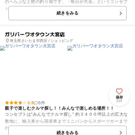
のへらぶなと鯉の釣り堀です。「毎日が大会」というコンセプ
トで、へらぶな釣りでは釣果が集計され、上位に入ると賞品が
続きをみる
もらえるので毎日が釣り大会...
ガリバーワオタウン大宮店
埼玉県さいたま市西区 / ショッピング
保存
214
3.9
5件
親子で楽しむクルマ探し！！みんなで楽しめる場所！！
コンセプトは”みんなでクルマ探し” 約２４００坪以上の広大な
敷地に、輸入車から国産車までミニバンからスポーツカーまで
約170台以上の厳選中古車を展示！！そして、ガリバー在庫約
続きをみる
２００００台の...