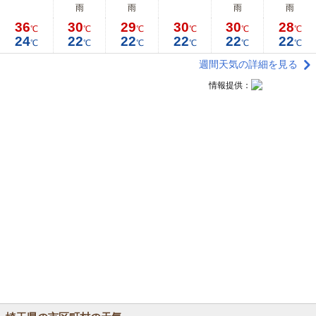
雨
雨
雨
雨
36
30
29
30
30
28
℃
℃
℃
℃
℃
℃
24
22
22
22
22
22
℃
℃
℃
℃
℃
℃
週間天気の詳細を見る
情報提供：