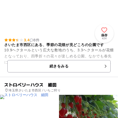
保存
424
3.4
8件
さいたま市西区にある、季節の花畑が見どころの公園です
10.9ヘクタールという広大な敷地のうち、3.3ヘクタールが花畑
となっており、四季折々の花々が楽しめる公園。なかでも春先
に見頃を迎えるチューリップ畑は、赤や白、黄色、ピンクの鮮
続きをみる
やかなチューリップ...
ストロベリーハウス 細田
埼玉県さいたま市西区 / いちご狩り