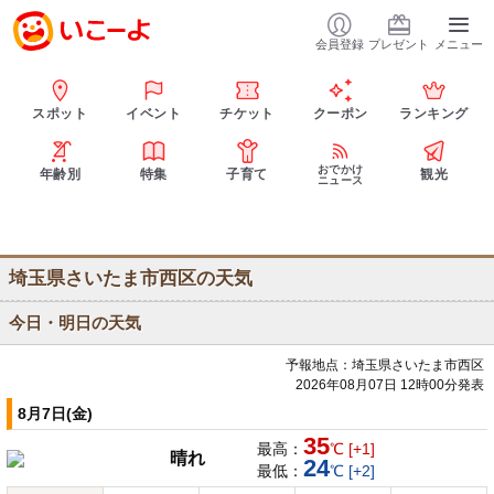
会員登録
プレゼント
メニュー
スポット
イベント
チケット
クーポン
ランキング
おでかけ
年齢別
特集
子育て
観光
ニュース
埼玉県さいたま市西区の天気
今日・明日の天気
予報地点：埼玉県さいたま市西区
2026年08月07日 12時00分発表
8月7日(金)
35
最高：
℃ [+1]
晴れ
24
最低：
℃ [+2]