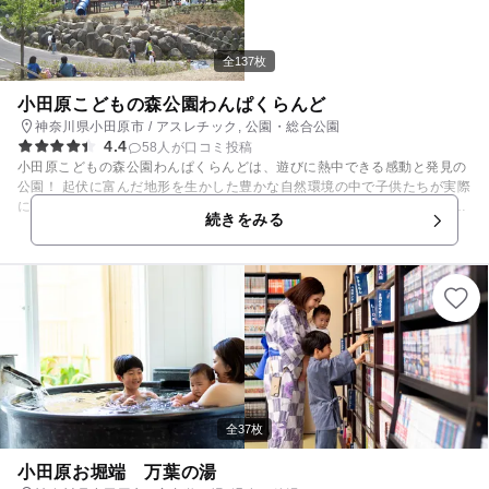
場です。 ”はじめてのあそび”をたくさん揃えました！ 五感を刺激する道具
を使って親子であそぼう！ ■□■□■□■□■□■□■□■□■□■□■□■□■□■□■□■□■□■
□■□■□ 平日はたっぷり遊ぼう♪平日フリーパス販売中♪ 2歳11か月未満の
全137枚
お子様には身分証ご提示で親子で2時間たっぷりベビーパックも販売中♪
土日祝日は90分の料金で120分遊べる2時間パックも販売中！ お出かけデ
小田原こどもの森公園わんぱくらんど
ビューも是非当店をご利用ください！ ★☆★☆クーポンご提示でノベルテ
神奈川県小田原市 / アスレチック, 公園・総合公園
ィプレゼント！★☆★☆ 詳しくは当ページのクーポンページをご参照くだ
4.4
58人が口コミ投稿
さい♪ 「小田原ダイナシティ」ウエストモール3階にあるインドアプレイ
小田原こどもの森公園わんぱくらんどは、遊びに熱中できる感動と発見の
グラウンドゾーン『あそびパークPLUS』。天候を気にすることなく、さ
公園！ 起伏に富んだ地形を生かした豊かな自然環境の中で子供たちが実際
まざまなあそびが体験できるキッズパークです。 明るく清潔感のある店内
に体を動かして自由にのびのびと遊べる体験には、テレビゲームなどでは
には、子どもの成長に欠かせない３大要素“感覚運動あそび・組み立てあ
続きをみる
味わえないスリルと感動があるはず。そして、家族や友達と、さらには生
そび・ごっこあそび”を取り入れ、子どもの自由な発想を引き出す遊具が
き物と気軽にふれあえることが出来るいこいの場では、大きな発見がある
たくさん詰まっています。 小田原ダイナシティ店は5つのコーナーをお楽
でしょう。 森林の中で安全装置をつけ、ジップラインを楽しむことができ
しみいただけます！！ ・室内に海が出現！？『屋内砂浜 海の子』 ・子
る樹上体験アスレチック「フォレストアドベンチャー・小田原」や森の中
どもの想像力は無限大！『クリエイターズヴィレッジ』 ・オリジナルカー
でマウンテンバイクを体験できる「フォレストバイク」、川のせせらぎを
で走る！『EVライド』 ・飛んだり！ 跳ねたり！ 滑ったり！『イマジネー
聞きながらキャンプを楽しむことができる「RECAMPおだわら」など隣
ションヒルズ』 ・自由な発想でダイナミックな作品をつくろう！『スマー
接する施設ももりだくさん！ 1年を通して楽しむことができるわんぱくら
トマックス』 何よりもお子様が安心して楽しんで頂けることを第一に、安
んどへぜひお越しください！ ※うなぎ沢（水遊び）は利用禁止になりまし
全対策については万全を期しています。ナムコの安全基準に準じた社内検
た。
査・施設運営を行うとともに、外部機関による安全点検も実施し、二重、
三重のチェック体制は万全。 また営業終了後に遊具1つ1つ丁寧に消毒と
清掃を欠かさず行っているので、とっても清潔です！ ※現在、感染症対策
全37枚
として、営業時間内の定期消毒を行っております。 「あそびパークPLUS
小田原ダイナシティ店」に是非遊びに来てくださいね！！ ■□■バースデ
小田原お堀端 万葉の湯
ーキャンペーン終了のお知らせ■□■ たくさんの皆様にご愛顧頂きましたバ