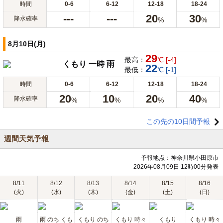
時間
0-6
6-12
12-18
18-24
---
---
20
30
降水確率
%
%
8月10日(月)
29
最高：
℃ [-4]
くもり 一時 雨
22
最低：
℃ [-1]
時間
0-6
6-12
12-18
18-24
20
10
20
40
降水確率
%
%
%
%
この先の10日間予報
週間天気予報
予報地点：神奈川県小田原市
2026年08月09日 12時00分発表
8/11
8/12
8/13
8/14
8/15
8/16
(火)
(水)
(木)
(金)
(土)
(日)
雨
雨 のち くも
くもり のち
くもり 時々
くもり
くもり 時々