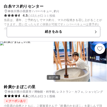
ビティは有料。 東京方面、中部関西方面共に、東海道線、新幹線、車と全
ての交通機関でのアクセスが良く、JR小田原駅から無料シャトルバス（平
白糸マス釣りセンター
日のみ運行）またはタクシーで約20分、最寄りの根府川駅からは無料シャ
神奈川県小田原市 / バーベキュー, 釣り
トルバスが毎日運行しており約5分の丘の上に位置し、元箱根や芦ノ湖ま
4.5
13人が口コミ投稿
でも約20kmと観光にも便利なロケーションにあります。
当店は、通年、ご予約なしでマス釣り、マスの塩焼きを召し上がることが
できます。思い立ったらすぐ体験が可能です♪（バーベキューは要予約）
小さなお子様から大人の方まで、手ぶらで、清流釣り、池釣り、どちらも
続きをみる
楽しめます。 釣りたてのお魚の塩焼きは、新鮮でとてもおいしいですよ。
売店にて、一匹につき150円でお焼き致します。（予約不要） 事前のご予
約で、バーベキューも楽しめます。ご家族やお友達同士で、また団体様の
ご予約も承っております。また、雨の日でも、バーベキューが可能なスペ
ースもございます。(雨や川の状況によっては出来ない場合もありますの
でご相談ください。) JR東海道本線、根府川駅より徒歩10分ですので、遠
方の方でも手ぶらでお気軽にお立ち寄りください☆ 【釣り情報】 釣竿レ
ンタル/あり 釣った魚を食べる施設/あり ※ビール、ノンアルコール、酎ハ
イ、ジュース、お茶等売店で販売しております。
全171枚
鈴廣かまぼこの里
神奈川県小田原市 / 博物館・科学館, レストラン・カフェ, ショッピング
4.6
35人が口コミ投稿
クーポンあり
小田原の自然とともに、ご家族皆さんで「鈴廣のかまぼこ」を楽しんで頂