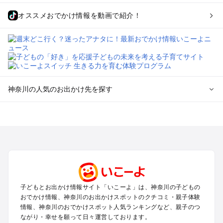
オススメおでかけ情報を動画で紹介！
神奈川の人気のお出かけ先を探す
神奈川のエリアからプール子ども連れのお出かけスポッ
トを探す
横浜・みなとみらい・中華街・ベイエリア・金沢八景のプール
お出かけ
鎌倉・湘南（藤沢・茅ヶ崎・平塚周辺）のプールお出かけ
小田原・熱海・湯河原・真鶴のプールお出かけ
町田・相模原・愛川・上野原のプールお出かけ
子どもとお出かけ情報サイト「いこーよ」は、神奈川の子どもの
新横浜・港北エリア・日吉・青葉台・鶴見のプールお出かけ
おでかけ情報、神奈川のお出かけスポットのクチコミ・親子体験
川崎のプールお出かけ
情報、神奈川のおでかけスポット人気ランキングなど、親子のつ
海老名・厚木のプールお出かけ
ながり・幸せを願って日々運営しております。