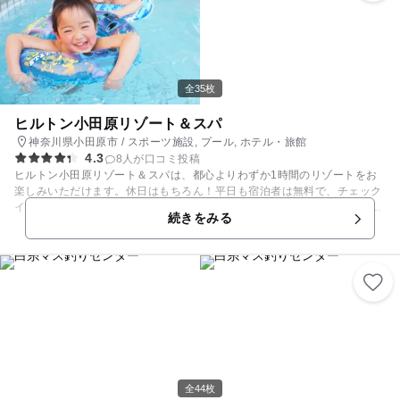
全35枚
ヒルトン小田原リゾート＆スパ
神奈川県小田原市 / スポーツ施設, プール, ホテル・旅館
4.3
8人が口コミ投稿
ヒルトン小田原リゾート＆スパは、都心よりわずか1時間のリゾートをお
楽しみいただけます。休日はもちろん！平日も宿泊者は無料で、チェック
イン前・チェックイン後もプールや温泉をご利用いただけます。さらに、
続きをみる
レジャー施設も充実♪お出かけにぜひご利用ください。 暑すぎる日も雨の
日も安心の室内プールも含め、大小10種類のプールでスイミングを楽しめ
ます。25mスイミングプール、サウナ（ドライ・スチーム）などもあり、
家族みんなでリフレッシュ♪ 宿泊施設は、全163室が相模湾を望むオーシ
ャンビューで、愛犬と宿泊できるドッグフレンドリールームや広々とした
和洋室ルームなどがあり、レストランでは旬の味覚や地元で採れた食材、
近隣の農家から届く新鮮な地場野菜をたっぷり使った食事が楽しめます。
その他の施設では、天然温泉大浴場、岩盤浴施設、スパトリートメントサ
ロンなどの癒しの施設や、パターゴルフコース、ゴルフ練習場、屋内外の
テニスコート、フィットネスルーム、ボウリング場など、家族で楽しめる
スポーツ・レジャー施設も充実しています。※一部のスポーツやアクティ
全44枚