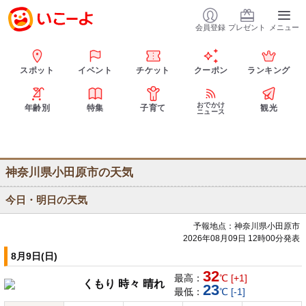
会員登録
プレゼント
メニュー
スポット
イベント
チケット
クーポン
ランキング
おでかけ
年齢別
特集
子育て
観光
ニュース
神奈川県小田原市の天気
今日・明日の天気
予報地点：神奈川県小田原市
2026年08月09日 12時00分発表
8月9日(日)
32
最高：
℃ [+1]
くもり 時々 晴れ
23
最低：
℃ [-1]