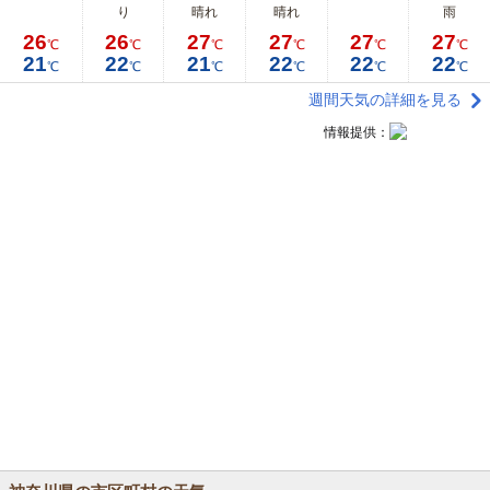
り
晴れ
晴れ
雨
26
26
27
27
27
27
℃
℃
℃
℃
℃
℃
21
22
21
22
22
22
℃
℃
℃
℃
℃
℃
週間天気の詳細を見る
情報提供：