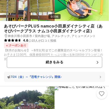
全33枚
あそびパークPLUS namco小田原ダイナシティ店（あ
そびパークプラス ナムコ小田原ダイナシティ店）
神奈川県小田原市 / 室内遊び場, アスレチック, アミューズメント
4.6
10人が口コミ投稿
クーポンあり
【8月のお知らせ】 ～8/31(月)までこの夏限定のスペシャルプラン登場！
お子さま1100円、保護者様600円 たっぷり遊べる休日60分プランがこの
夏限定で登場☆ ※60分以降は延長料金が発生いたします。 酷暑が予想さ
続きをみる
れる8月の暑い日でも快適に遊んでいただけます！ ▼▽▼▽夏休み料金▼
▽▼▽ ​​☆★基本料金(最初の30分)★☆ ​大人 800円 ​子供 800円 ​ ​以降10
分ごと ​大人 0円 ​子供 260円 ​☆★親子60分プラン★☆ ​大人 600円 ​子
供 1100円 ​ ​以降10分ごと ​大人 0円 ​子供 260円 ​☆★2時間プラン★☆ ​
7/24（金）～『恐竜チャレンジ』開催♪
大人 800円 ​子供 1980円 ​ ​以降10分ごと ​大人 0円 ​子供 260円 夏休
みはあそパへGo！ ～子供の料金～ 【平日料金】（税込） ■基本料金：最
初の30分700円/以降10分ごと230円 ■平日1日フリー：1,900円 ■ベビープ
ラン(3歳未満対象)：親子2時間1,500円 【休日料金】（税込） ■基本料
金：最初の30分800円/以降10分ごと260円 ■2時間プラン：1,980円/以降1
0分ごと260円 大人の料金 【平日料金】（税込） 700円 【休日料金】（税
込） 800円 ■□■ ベビーテラス ■□■ 18カ月までの乳幼児専用のあそび