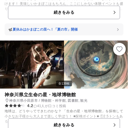
けます！ 美味しいかまぼこはもちろん、ここにしかない体験イベントも盛
りだくさん♪ 【鈴廣蒲鉾本店・鈴なり市場】 板かまぼこを中心に小田原・
続きをみる
箱根土産が約200種も揃うお買い物処。 あつあつのあげかまが食べられる
イートーインコーナーや、かまぼこソムリエがご案内するかまぼこの食べ
比べ「かまぼこバー」も！ お買い物の合間に汐風カフェでちょっと一息。
シフォンケーキとコーヒーをどうぞ♪ 【かまぼこ博物館】 かまぼこの歴史
夏休みはかまぼこの里へ！「夏の市」開催
や不思議、素材や栄養のことなど、楽しみながら学べる博物館です！ ガラ
ス越しに職人のかまぼこづくりをご覧いただけます。また、かまぼこ手づ
くり体験も出来ますよ♪（要予約） 【えれんなごっそ】 バイキングレスト
ラン。 地場の野菜やお魚を使った小田原ならではの美味しいお料理が自
慢！50品目程のメニューを取り揃えてございます。もちろん鈴廣のかまぼ
こも食べ放題です。 数々の賞を受賞した自慢の地ビールもご注文いただけ
ます！ お子様が遊べるスペースもございますので、お子様といっしょでも
安心してお食事が楽しめます。 【CAFE107】 引退した箱根登山電車「モ
ハ1形107号」を迎えたCAFEでは、鈴廣オリジナルブレンドコーヒーや、
箱根百年水を使った「地ビール」ここでしか味わえない「登山電車ケー
全139枚
キ」や「かまぼこピンチョス」がお召し上がりいただけます。 車両を間近
に眺めたり、中に入って箱根登山線ならではの内装をお楽しみください。
神奈川県立生命の星・地球博物館
【そばと板わさ 美藏・名水甘味 且座・ギャラリー＆ショップ 千惠・会席
神奈川県小田原市 / 博物館・科学館, 図書館, 観光
大清水】 140年以上前に建てられた古民家を使ったお食事処とギャラリ
4.2
41人が口コミ投稿
ー。 四季折々の食材を活かして板前が腕をふるいます。名水「箱根百年
地球は、どうやってできたのかな？ 「生命の星・地球博物館」を探検して
水」を使ったスイーツもご用意。 落ち着いた空間でゆっくりお食事をお愉
小さなお子様から大人まで楽しく学ぼう！ ■探検ポイント■ ①2.5トンもあ
しみください！
る本物の「隕石」！ ②100個以上の「アンモナイトの化石」！ ③たくさ
続きをみる
んの「恐竜」たちに会える！ ④「マンモス」ってどれくらい大きいの？