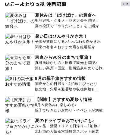
いこーよとりっぷ 注目記事
夏休みは「ばけばけ」の舞台へ
聖地巡礼・グルメ・花火大会を満喫！
夏の松江で「やりたいこと」をご紹介
暑い日はひんやりかき氷！
子供が笑顔になる♪ふわふわ天然かき氷
関東の有名＆おすすめ店を厳選紹介
東京から90分のまちで夏旅！
真田氏ゆかりの上田市で観光を満喫♪
涼しい高原・国宝・別所温泉をめぐる旅
8月の親子旅おすすめ情報
関東からの日帰り～1泊旅にぴったり
観光地・穴場＆避暑地や収穫体験も！
【関東】おすすめ夏祭り情報
8月＆夏休みに楽しめる♪
親子で行きたいお祭り・イベントが満載
夏のドライブ＆おでかけにも♪
八ヶ岳・清里エリアで日帰り～1泊旅！
北杜市の人気＆穴場観光スポット厳選