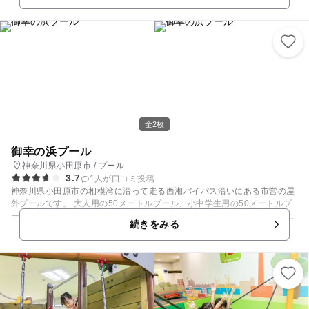
⑤貴重な「昆虫標本」にわくわく！ ⑥青くキラキラ光る「蝶」を探せ！
⑦びっくり「超巨大な図鑑」が出現！ ⑧「世界最大級のクマ」と写真撮
影？！ 恐竜の化石を見下ろしながら食事できるレストランや 持ち込みの
お弁当などを食べることのできるテラスラウンジも☆ 箱根登山鉄道「入生
田駅」から徒歩3分＆駐車場無料！ 中学生以下のお子様はいつでも入館無
料です！ ～詳細は公式サイトをチェック～
全2枚
御幸の浜プール
神奈川県小田原市 / プール
3.7
1人が口コミ投稿
神奈川県小田原市の相模湾に沿って走る西湘バイパス沿いにある市営の屋
外プールです。 大人用の50メートルプール、小中学生用の50メートルプ
ールの他に、幼児用プールを備えていますので、子どもと一緒でも安心し
続きをみる
て楽しむことができます。 各プールともに、水道水を使用しています。周
辺には、1873年に明治天皇、皇后の行幸によって名づけられた御幸の浜
が広がります。海岸線には遊歩道が整備され、伊豆半島や三浦、房総半島
を見渡すことができます。