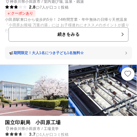
神奈川県小田原市 / 室内遊び場, 温泉・銭湯
ースデーキャンペーンですが、 2023年03月31日を以て終了いたしまし
2.8
7人が口コミ投稿
た。 誠にありがとうございました。
クーポンあり
小田原駅東口から徒歩約5分！ 24時間営業・年中無休の日帰り天然温泉
「小田原お堀端 万葉の湯」には お子様連れにオススメのポイントが盛り
だくさん♪ 【キッズランド＆ゲームプラザ】 2階には、ボールプールや ま
続きをみる
るで屋内遊園地のような遊具がそろったキッズランドが！ ゲームコーナー
やコインゲームもあるので、お子さまも飽きずに過ごせます♪ 同じフロア
には「卓球」「マンガコーナー」もありますよ♪ 【貸切風呂】 ご家族にオ
ススメなのが「貸切風呂」。 ほかの方に気兼ねすることなく 個室でゆっ
期間限定！大人1名につき子ども1名無料☆
くりご家族だけの時間をお過ごしください♪ 【貸切部屋】 お風呂のあと
も、 ご家族でのんびり過ごせる「貸切部屋」がオススメです。 お座敷に
なっているのでお風呂上がりにジュースを飲んで、 ゴロゴロするのもいい
ですね♪ 子どもとパパがのんびり休んでいる間に ママはエステやマッサー
ジでボディケアも出来ちゃう？！ 【自慢の露天風呂】 5階の「ひのき露天
風呂」や、6階の「屋上露天風呂」など 開放的な雰囲気のなかでのんびり
とくつろいで頂けます♪ 【お食事】 お食事処「万葉庵」では「冷やし中
華」など季節の料理がオススメ！ お子様には「キッズプレート」や 「ミ
ニソフト」「ミニかき氷」などが大人気♪ パパにはキーンと冷えたビール
が良いかも…？ ～詳細はホームページをチェック！～
全5枚
国立印刷局 小田原工場
神奈川県小田原市 / 工場見学
3.7
1人が口コミ投稿