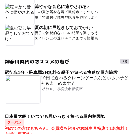
涼やかな音色に癒やされる♪
この夏は浴衣を着て風鈴市・まつりへ！
親子で絵付け体験や絶景を満喫しよう
夏の朝に早起きしておでかけ♪
親子で神秘的なハスの絶景を楽しもう！
スイレンとの違い＆ハスまつり情報も
神奈川県内のオススメの遊び
駅徒歩1分・駐車場3H無料☆親子で遊べる快適な屋内施設
10円で遊べるクレーンゲームなど小さい子ど
もも楽しめます☆
神奈川県横浜市都筑区
日本最大級！いつでも思いっきり遊べる屋内遊園地
クーポン
初めての方はもちろん、会員様も紹介やお誕生月特典で1名無料！
お得に遊ぼう♪