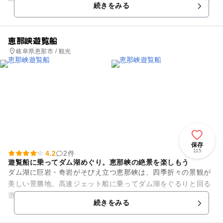
続きをみる
店・佃煮店が集まりました...
恵那峡遊覧船
岐阜県恵那市 / 観光
保存
115
4.2
2件
遊覧船に乗ってダム湖めぐり。恵那峡の絶景を楽しもう
ダム湖に巨岩・奇岩がそびえ立つ恵那峡は、四季折々の景観が
美しい景勝地。高速ジェット船に乗ってダム湖をぐるりと回る
遊覧めぐりがここのおすすめです。両岸にそそり立つ獅子岩・
続きをみる
屏風岩などの景観は迫力満点...