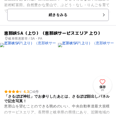
岩村町富田。自然豊かな里山で、ぶどう・なし・りんごを育て
ています。 豊楽園（第２農場）ではくだもの狩りを楽しめま
続きをみる
す。ぶどう狩り9月上旬～...
恵那峡SA（上り）（恵那峡サービスエリア 上り）
岐阜県恵那市 / SA・PA
保存
20
4.3
4件
「さるぼぼ神社」でお参りしたあとは、さるぼぼ顔出しパネル
で記念写真！
恵那山を望むことのできる眺めのいい、中央自動車道最大規模
のサービスエリア。長野県と岐阜県の県境にあり、近隣地域の