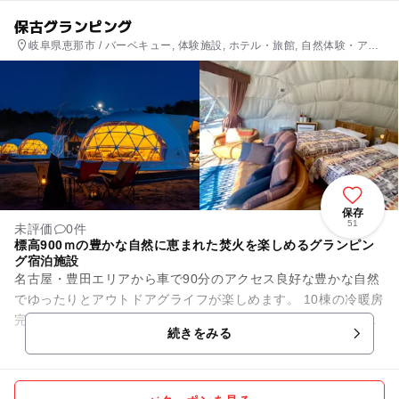
保古グランピング
岐阜県恵那市 / バーベキュー, 体験施設, ホテル・旅館, 自然体験・アク
ティビティ
保存
51
未評価
0件
標高900ｍの豊かな自然に恵まれた焚火を楽しめるグランピン
グ宿泊施設
名古屋・豊田エリアから車で90分のアクセス良好な豊かな自然
でゆったりとアウトドアグライフが楽しめます。 10棟の冷暖房
完備の大型ドームテントがあり、中央に日本最大級の焚き火台
続きをみる
があります。客室の...