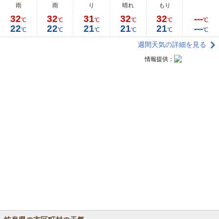
雨
雨
り
晴れ
もり
32
32
31
32
32
---
℃
℃
℃
℃
℃
℃
22
22
21
21
21
---
℃
℃
℃
℃
℃
℃
週間天気の詳細を見る
情報提供：