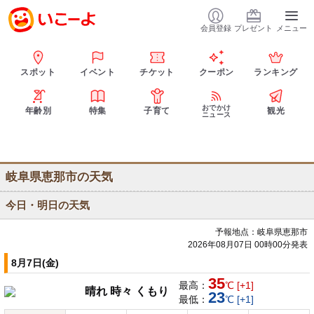
会員登録
プレゼント
メニュー
スポット
イベント
チケット
クーポン
ランキング
おでかけ
年齢別
特集
子育て
観光
ニュース
岐阜県恵那市の天気
今日・明日の天気
予報地点：岐阜県恵那市
2026年08月07日 00時00分発表
8月7日(金)
35
最高：
℃ [+1]
晴れ 時々 くもり
23
最低：
℃ [+1]