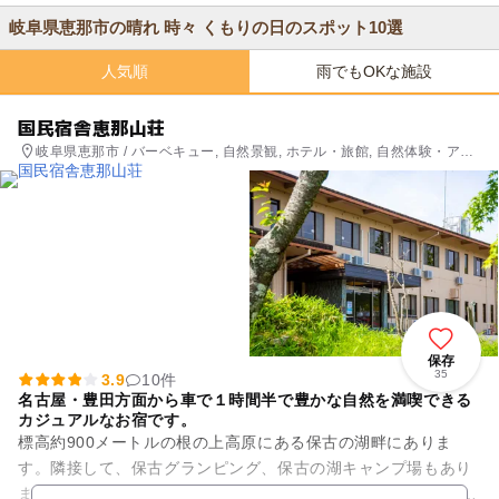
岐阜県恵那市の晴れ 時々 くもりの日のスポット10選
人気順
雨でもOKな施設
国民宿舎恵那山荘
岐阜県恵那市 / バーベキュー, 自然景観, ホテル・旅館, 自然体験・アク
ティビティ
保存
35
3.9
10件
名古屋・豊田方面から車で１時間半で豊かな自然を満喫できる
カジュアルなお宿です。
標高約900メートルの根の上高原にある保古の湖畔にありま
す。隣接して、保古グランピング、保古の湖キャンプ場もあり
ます。 年４０回開催されるネイチャリングツアーは大人から子