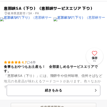
恵那峡SA（下り）（恵那峡サービスエリア 下り）
岐阜県恵那市 / SA・PA
保存
41
4.7
4件
食事もおやつもお土産も！ 全部楽しめるサービスエリアで
す。
「恵那峡SA（下り）」には、飛騨牛や信州味噌、信州そばなど
地元の名産品が味わえるフードコートがあります。色々なおか
ずを自分好みに組み合わせて定食が作れるフードコート内「大
続きをみる
井宿食堂」も人気です。ほ...