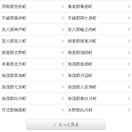
羽島郡笠松町
養老郡養老町
不破郡垂井町
不破郡関ケ原町
安八郡神戸町
安八郡輪之内町
安八郡安八町
揖斐郡揖斐川町
揖斐郡大野町
揖斐郡池田町
本巣郡北方町
加茂郡坂祝町
加茂郡富加町
加茂郡川辺町
加茂郡七宗町
加茂郡八百津町
加茂郡白川町
加茂郡東白川村
可児郡御嵩町
大野郡白川村
もっと見る