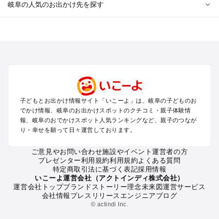
岐阜の人気のお出かけ先を探す
岐阜のエリアからプール子ども連れのお出かけスポット
を探す
犬山・一宮・小牧・瀬戸・各務原・尾張のプールお出かけ
岐阜・大垣・関ケ原・養老のプールお出かけ
恵那・中津川・多治見・可児・美濃加茂のプールお出かけ
高山・下呂・飛騨・奥飛騨周辺のプールお出かけ
郡上・美濃・関のプールお出かけ
子どもとお出かけ情報サイト「いこーよ」は、岐阜の子どものお
木曽路・木曽周辺のプールお出かけ
でかけ情報、岐阜のお出かけスポットのクチコミ・親子体験情
白川郷のプールお出かけ
報、岐阜のおでかけスポット人気ランキングなど、親子のつなが
り・幸せを願って日々運営しております。
岐阜の定番お出かけスポット
ご意見やお問い合わせ
施設やイベント運営者の方
岐阜の遊園地
プレゼンター利用規約
利用規約
よくある質問
岐阜の動物園
特定商取引法に基づく表記
採用情報
岐阜のバーベキュー
いこーよ運営会社（アクトインディ株式会社）
運営会社トップ
ブランドストーリー
理念
未来図
運営サービス
岐阜の釣り
会社情報
プレスリリース
エンジニアブログ
岐阜の牧場
© actindi Inc.
岐阜のプール