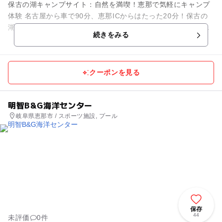
保古の湖キャンプサイト：自然を満喫！恵那で気軽にキャンプ
体験 名古屋から車で90分、恵那ICからはたった20分！保古の
湖のほとりに位置する当キャンプサイトは、アクセス抜群の立
続きをみる
地です。 2...
クーポンを見る
明智B&G海洋センター
岐阜県恵那市 / スポーツ施設, プール
保存
44
未評価
0件