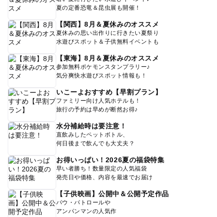
夏の定番恐竜＆昆虫展も開催！
【関西】8月＆夏休みのオススメ
夏休みの思い出作りに行きたい夏祭り
水遊びスポット＆子供無料イベントも
【東海】8月＆夏休みのオススメ
参加無料ポケモンスタンプラリー♪
気分爽快水遊びスポット情報も！
いこーよおすすめ【早割プラン】
ファミリー向け人気ホテルも！
旅行の予約は早めが断然お得♪
水分補給時は要注意！
直飲みしたペットボトル、
何日後まで飲んでも大丈夫？
お得いっぱい！2026夏の福袋特集
早い者勝ち！数量限定の人気福袋
発売日や価格、内容を最速でお届け
【子供映画】公開中＆公開予定作品
パウ・パトロールや
アンパンマンの人気作