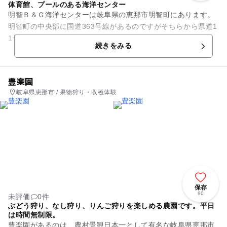
体育館、プールのある海洋センター
明智Ｂ＆Ｇ海洋センターは岐阜県の恵那市明智町にあります。
明智町の中央部に国道363号線があるのですがそちらから県道1
1号線へ入ったところに位置しております。体育館やプール、
続きをみる
また周辺にはグランドや...
豊楽園
岐阜県恵那市 / 果物狩り・収穫体験
保存
90
未評価
0件
ぶどう狩り、なし狩り、りんご狩りを楽しめる農園です。平日
は時間無制限。
豊楽園があるのは、農村景観日本一として有名な岐阜県恵那市