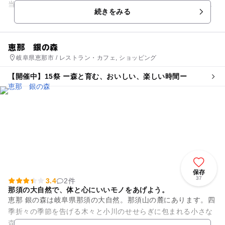
当地グルメを楽しむ事が出来ます。現代版峠の茶屋をイメージ
続きをみる
して建てられたという館内に...
恵那 銀の森
岐阜県恵那市 / レストラン・カフェ, ショッピング
【開催中】15祭 ー森と育む、おいしい、楽しい時間ー
保存
37
3.4
2件
那須の大自然で、体と心にいいモノをあげよう。
恵那 銀の森は岐阜県那須の大自然。那須山の麓にあります。四
季折々の季節を告げる木々と小川のせせらぎに包まれる小さな
森の中に、レストラン付きのお土産屋さん、洋菓子店・和菓子