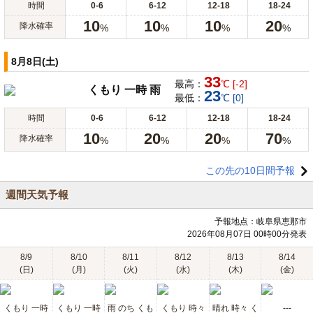
時間
0-6
6-12
12-18
18-24
10
10
10
20
降水確率
%
%
%
%
8月8日(土)
33
最高：
℃ [-2]
くもり 一時 雨
23
最低：
℃ [0]
時間
0-6
6-12
12-18
18-24
10
20
20
70
降水確率
%
%
%
%
この先の10日間予報
週間天気予報
予報地点：岐阜県恵那市
2026年08月07日 00時00分発表
8/9
8/10
8/11
8/12
8/13
8/14
(日)
(月)
(火)
(水)
(木)
(金)
くもり 一時
くもり 一時
雨 のち くも
くもり 時々
晴れ 時々 く
---