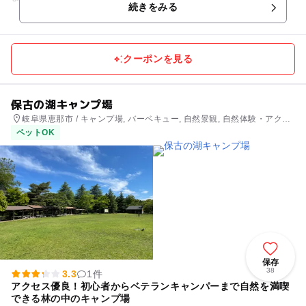
続きをみる
供までご参加いただける...
クーポンを見る
保古の湖キャンプ場
岐阜県恵那市 / キャンプ場, バーベキュー, 自然景観, 自然体験・アクテ
ィビティ
ペットOK
保存
38
3.3
1件
アクセス優良！初心者からベテランキャンパーまで自然を満喫
できる林の中のキャンプ場