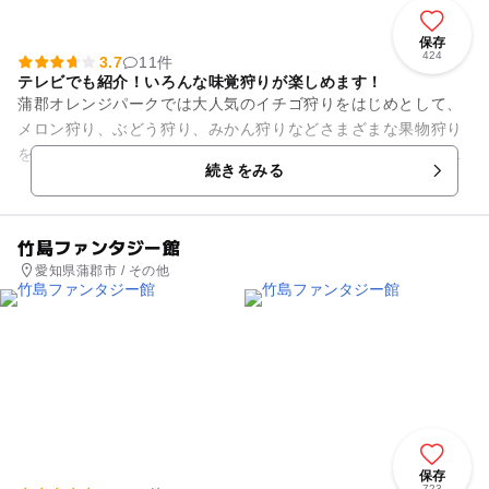
保存
424
3.7
11件
テレビでも紹介！いろんな味覚狩りが楽しめます！
蒲郡オレンジパークでは大人気のイチゴ狩りをはじめとして、
メロン狩り、ぶどう狩り、みかん狩りなどさまざまな果物狩り
を楽しむことができます！また、たくさんの種類の果物狩りを
続きをみる
用意しているので、年中無休...
竹島ファンタジー館
愛知県蒲郡市 / その他
保存
723