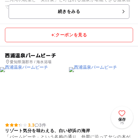
です。露天風呂が屋上と1階にあり、目の前に広がる絶景を楽
続きをみる
しみながら入浴できます。海...
クーポンを見る
西浦温泉パームビーチ
愛知県蒲郡市 / 海水浴場
保存
75
3.3
3件
リゾート気分を味わえる、白い砂浜の海岸
「パームビーチ」という名称の通り、外周に沿ってヤシの木が