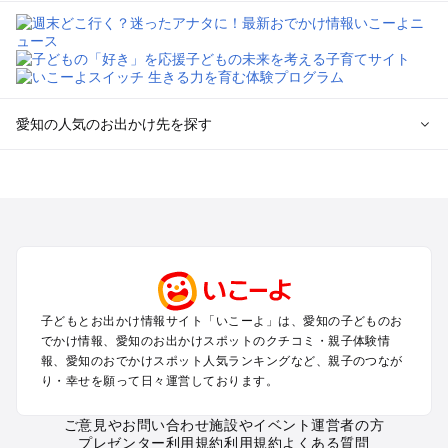
愛知の人気のお出かけ先を探す
愛知のエリアからプール子ども連れのお出かけスポット
を探す
岡崎・豊田・豊橋・三河湾のプールお出かけ
名古屋（名駅・栄・名古屋城・金山・千種）周辺のプールお出
かけ
犬山・一宮・小牧・瀬戸・各務原・尾張のプールお出かけ
知多半島（常滑・半田・南知多）のプールお出かけ
子どもとお出かけ情報サイト「いこーよ」は、愛知の子どものお
でかけ情報、愛知のお出かけスポットのクチコミ・親子体験情
愛知の定番お出かけスポット
報、愛知のおでかけスポット人気ランキングなど、親子のつなが
り・幸せを願って日々運営しております。
愛知の遊園地
愛知の動物園
ご意見やお問い合わせ
施設やイベント運営者の方
愛知のバーベキュー
プレゼンター利用規約
利用規約
よくある質問