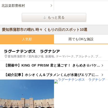
北設楽郡豊根村
もっと見る
愛知県蒲郡市の晴れ 時々 くもりの日のスポット10選
人気順
雨でもOKな施設
ラグーナテンボス ラグナシア
愛知県蒲郡市 / 室内遊び場, 遊園地, テーマパーク, アスレチック, プー
ル
【開催中】KING OF PRISM 君と過ごす！ きらめき☆バケー
ション
【紹介記事】ホシオくん＆ブタメンくんが水遊びエリアに！
ラグナシアで夏限定コラボイベント開催