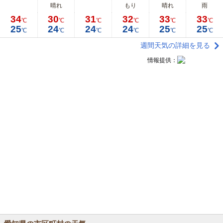
晴れ
もり
晴れ
雨
34
30
31
32
33
33
℃
℃
℃
℃
℃
℃
25
24
24
24
25
25
℃
℃
℃
℃
℃
℃
週間天気の詳細を見る
情報提供：