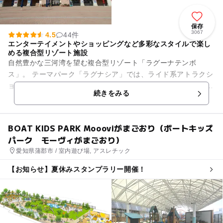
保存
3067
4.5
44件
エンターテイメントやショッピングなど多彩なスタイルで楽し
める複合型リゾート施設
自然豊かな三河湾を望む複合型リゾート「ラグーナテンボ
ス」。 テーマパーク「ラグナシア」では、ライド系アトラクシ
ョンや冒険型アトラクションのほか、噴水ショーや3Dマッピン
続きをみる
グなどエンターテイメント...
BOAT KIDS PARK Moooviがまごおり（ボートキッズ
パーク モーヴィがまごおり）
愛知県蒲郡市 / 室内遊び場, アスレチック
【お知らせ】夏休みスタンプラリー開催！