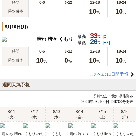
時間
0-6
6-12
12-18
18-24
---
---
10
10
降水確率
%
%
8月10日(月)
33
最高：
℃ [0]
晴れ 時々 くもり
26
最低：
℃ [+2]
時間
0-6
6-12
12-18
18-24
10
0
10
10
降水確率
%
%
%
%
この先の10日間予報
週間天気予報
予報地点：愛知県蒲郡市
2026年08月09日 12時00分発表
8/11
8/12
8/13
8/14
8/15
8/16
(火)
(水)
(木)
(金)
(土)
(日)
雨 のち 晴れ
くもり のち
くもり
晴れ 時々 く
くもり 時々
くもり のち