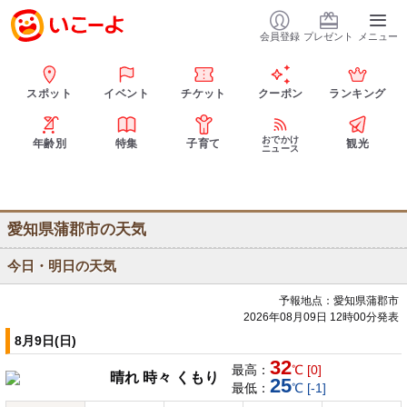
会員登録
プレゼント
メニュー
スポット
イベント
チケット
クーポン
ランキング
おでかけ
年齢別
特集
子育て
観光
ニュース
愛知県蒲郡市の天気
今日・明日の天気
予報地点：愛知県蒲郡市
2026年08月09日 12時00分発表
8月9日(日)
32
最高：
℃ [0]
晴れ 時々 くもり
25
最低：
℃ [-1]