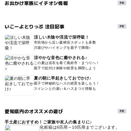
お出かけ家族にイチオシ情報
いこーよとりっぷ 注目記事
涼しい木陰や渓流で深呼吸！
市街地から近い森林浴スポットも多数
川遊びやハイキングを親子で満喫♪
涼やかな音色に癒やされる♪
この夏は浴衣を着て風鈴市・まつりへ！
親子で絵付け体験や絶景を満喫しよう
夏の朝に早起きしておでかけ♪
親子で神秘的なハスの絶景を楽しもう！
スイレンとの違い＆ハスまつり情報も
愛知県内のオススメの遊び
手土産におすすめ！ご家族や友人の集まりに♪
化粧箱は6匹用～10匹用までございます。