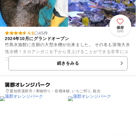
保存
1181
4.6
45件
2024年10月にグランドオープン
竹島水族館に念願の大型水槽が出来ました。 その名も深海大水
塊水槽！タカアシガニを下から見上げることができる非常にユ
ニークな水槽です。 ぜひ遊びに来てくださいね。 基本情報 愛
続きをみる
知県蒲郡...
蒲郡オレンジパーク
愛知県蒲郡市 / 果物狩り・収穫体験, いちご狩り, 観光