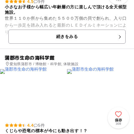
4.5
9件
小さなお子様から幅広い年齢層の方に楽しんで頂ける全天候型
施設。
世界１１０か所から集めた５５００万個の貝で創られ、入り口
から一歩足を踏み入れると最新のＬＥＤイルミネーションによ
り映し出される貝殻の造形物が幻想的な世界へ誘います。当館
続きをみる
キャラクターと一緒に海底冒...
蒲郡市生命の海科学館
愛知県蒲郡市 / 博物館・科学館, 体験施設
保存
308
4.4
5件
くじらや恐竜の標本が今にも動き出す！？