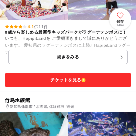
保存
1464
4.1
11件
0歳から楽しめる最新型キッズパークがラグーナテンボスに！
いつも、HapipiLandを ご愛顧頂きまして誠にありがとうござ
います。 愛知県のラグーナテンボスに上陸♪ HapipiLandラグー
ナ蒲郡は、12歳以下のお子様とそのご家族を対象と...
続きをみる
チケットを見る
竹島水族館
愛知県蒲郡市 / 水族館, 体験施設, 観光