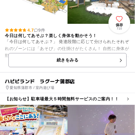
保存
710
4.7
9件
今日は何してあそぶ？楽しく身体を動かそう！
「今日は何してあそぶ？」 発達段階に応じて分けられたそれぞ
れのゾーンには「あそび」の仕掛けがたくさん！ 自然に身体が
動き出し、挑戦心がどんどん湧いてくるはず。 身体を動かすこ
続きをみる
との楽しさ...
ハピピランド ラグーナ蒲郡店
愛知県蒲郡市 / 室内遊び場
【お知らせ】駐車場最大５時間無料サービスのご案内！！