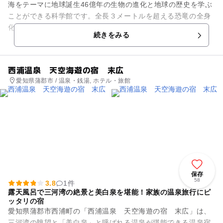
海をテーマに地球誕生46億年の生物の進化と地球の歴史を学ぶ
ことができる科学館です。全長３メートルを超える恐竜の全身
化石、尾びれや背びれの化石や、重さ855kgもある隕石などを
続きをみる
展示し、多くの標本に...
西浦温泉 天空海遊の宿 末広
愛知県蒲郡市 / 温泉・銭湯, ホテル・旅館
保存
58
3.8
1件
露天風呂で三河湾の絶景と美白泉を堪能！家族の温泉旅行にピ
ッタリの宿
愛知県蒲郡市西浦町の「西浦温泉 天空海遊の宿 末広」は、
三河湾の眺望と「美白泉」と呼ばれる温泉が堪能できる温泉宿