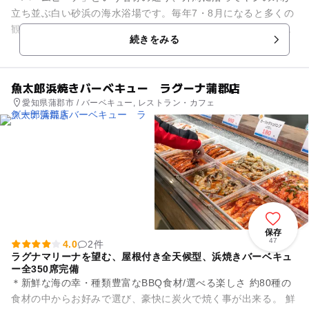
立ち並ぶ白い砂浜の海水浴場です。毎年7・8月になると多くの
観光客でにぎわい、まるでリゾート地のような雰囲気。毎年シ
続きをみる
ーズン中に開催される夏祭...
魚太郎浜焼きバーベキュー ラグーナ蒲郡店
愛知県蒲郡市 / バーベキュー, レストラン・カフェ
保存
47
4.0
2件
ラグナマリーナを望む、屋根付き全天候型、浜焼きバーベキュ
ー全350席完備
＊新鮮な海の幸・種類豊富なBBQ食材/選べる楽しさ 約80種の
食材の中からお好みで選び、豪快に炭火で焼く事が出来る。 鮮