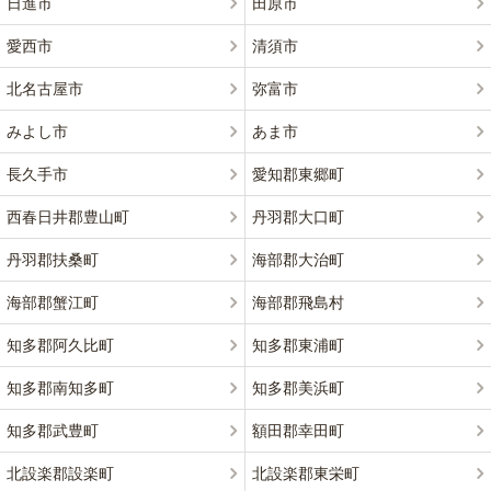
日進市
田原市
愛西市
清須市
北名古屋市
弥富市
みよし市
あま市
長久手市
愛知郡東郷町
西春日井郡豊山町
丹羽郡大口町
丹羽郡扶桑町
海部郡大治町
海部郡蟹江町
海部郡飛島村
知多郡阿久比町
知多郡東浦町
知多郡南知多町
知多郡美浜町
知多郡武豊町
額田郡幸田町
北設楽郡設楽町
北設楽郡東栄町