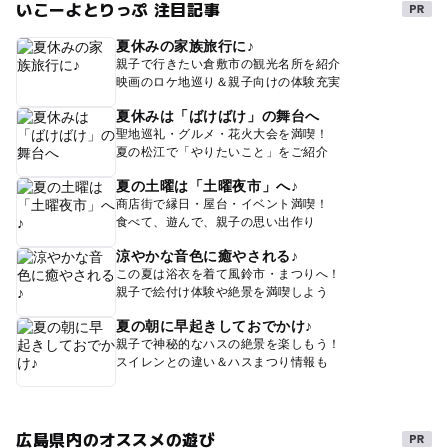
いこーよとりっぷ 注目記事
夏休みの家族旅行に♪
親子で行きたい倉敷市の観光名所を紹介
映画のロケ地巡り＆親子向けの体験充実
夏休みは「ばけばけ」の舞台へ
聖地巡礼・グルメ・花火大会を満喫！
夏の松江で「やりたいこと」をご紹介
夏の土曜は「土曜夜市」へ♪
商店街で縁日・屋台・イベント満喫！
食べて、遊んで、親子の思い出作り
涼やかな音色に癒やされる♪
この夏は浴衣を着て風鈴市・まつりへ！
親子で絵付け体験や絶景を満喫しよう
夏の朝に早起きしておでかけ♪
親子で神秘的なハスの絶景を楽しもう！
スイレンとの違い＆ハスまつり情報も
広島県内のオススメの遊び