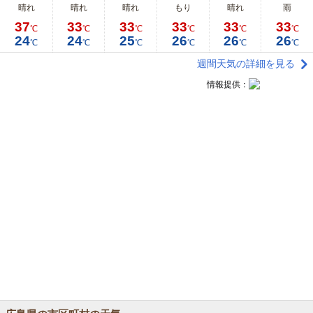
晴れ
晴れ
晴れ
もり
晴れ
雨
37
33
33
33
33
33
℃
℃
℃
℃
℃
℃
24
24
25
26
26
26
℃
℃
℃
℃
℃
℃
週間天気の詳細を見る
情報提供：