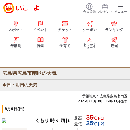
会員登録
プレゼント
メニュー
スポット
イベント
チケット
クーポン
ランキング
おでかけ
年齢別
特集
子育て
観光
ニュース
広島県広島市南区の天気
今日・明日の天気
予報地点：広島県広島市南区
2026年08月09日 12時00分発表
8月9日(日)
35
最高：
℃ [-1]
くもり 時々 晴れ
25
最低：
℃ [-2]