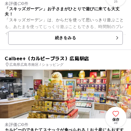
25
未評価
0件
「スキッズガーデン」お子さまがひとりで遊びに来ても大丈
夫！
「スキッズガーデン」は、からだを使って思いっきり遊ぶこと
も、あたまを使ってじっくり遊ぶこともできる、時間制のプレ
イグラウンドです。 JR、新幹線広島駅直結、「ミナモア西館」
続きをみる
6Fに出店しています...
Calbee+（カルビープラス）広島駅店
広島県広島市南区 / ショッピング
保存
49
未評価
0件
カルビーのできたてスナックが食べられる！お土産にもおすす