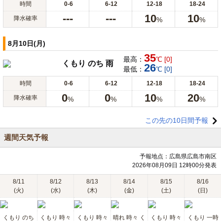
時間
0-6
6-12
12-18
18-24
---
---
10
10
降水確率
%
%
8月10日(月)
35
最高：
℃ [0]
くもり のち 雨
26
最低：
℃ [0]
時間
0-6
6-12
12-18
18-24
0
0
10
20
降水確率
%
%
%
%
この先の10日間予報
週間天気予報
予報地点：広島県広島市南区
2026年08月09日 12時00分発表
8/11
8/12
8/13
8/14
8/15
8/16
(火)
(水)
(木)
(金)
(土)
(日)
くもり のち
くもり 時々
くもり 時々
晴れ 時々 く
くもり 時々
くもり 一時