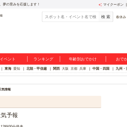
、夢の育みを応援します！
マイクーポン
春休み
イベント
ランキング
年齢別おでかけ
おで
東海
愛知
北陸・甲信越
関西
大阪
京都
兵庫
中国・四国
九州・
天気情報
天気予報
日 12時00分発表