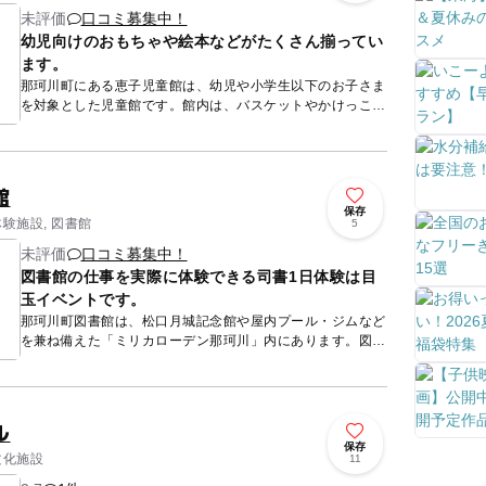
未評価
口コミ募集中！
幼児向けのおもちゃや絵本などがたくさん揃ってい
ます。
那珂川町にある恵子児童館は、幼児や小学生以下のお子さま
を対象とした児童館です。館内は、バスケットやかけっこな
どが楽しめる遊戯室、宿題・飲食ができる学習室、絵本・積
み木・すべり...
館
保存
体験施設, 図書館
5
未評価
口コミ募集中！
図書館の仕事を実際に体験できる司書1日体験は目
玉イベントです。
那珂川町図書館は、松口月城記念館や屋内プール・ジムなど
を兼ね備えた「ミリカローデン那珂川」内にあります。図書
42000冊・AV資料900点を取り揃え、たくさんの地域住民に
利用...
ル
保存
文化施設
11