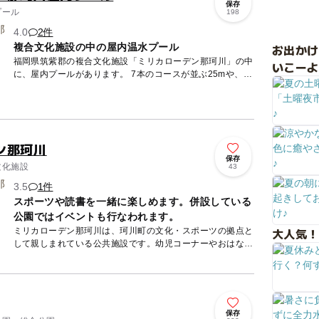
保存
プール
198
4.0
2件
複合文化施設の中の屋内温水プール
お出か
福岡県筑紫郡の複合文化施設「ミリカローデン那珂川」の中
いこーよ
に、屋内プールがあります。 7本のコースが並ぶ25mや、水
深0.4mの子ども用プール、ジャグジープールがあります
の...
ン那珂川
保存
文化施設
43
3.5
1件
スポーツや読書を一緒に楽しめます。併設している
公園ではイベントも行なわれます。
大人気！
ミリカローデン那珂川は、珂川町の文化・スポーツの拠点と
して親しまれている公共施設です。幼児コーナーやおはなし
の部屋などを備えた図書館をはじめ、小さなお子さまでも楽
しめる子ども...
保存