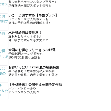
参加無料ポケモンスタンプラリー♪
気分爽快水遊びスポット情報も！
いこーよおすすめ【早割プラン】
ファミリー向け人気ホテルも！
旅行の予約は早めが断然お得♪
水分補給時は要注意！
直飲みしたペットボトル、
何日後まで飲んでも大丈夫？
全国のお得なフリーきっぷ15選
子供50円均一の切符から
100円で1日乗り放題も！
お得いっぱい！2026夏の福袋特集
早い者勝ち！数量限定の人気福袋
発売日や価格、内容を最速でお届け
【子供映画】公開中＆公開予定作品
パウ・パトロールや
アンパンマンの人気作