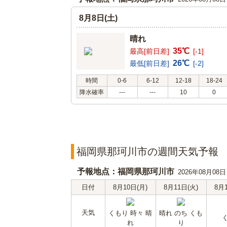
8月8日(土)
晴れ
35℃
最高[前日差]
[-1]
26℃
最低[前日差]
[-2]
時間
0-6
6-12
12-18
18-24
降水確率
---
---
10
0
福岡県那珂川市の週間天気予報
予報地点：福岡県那珂川市
2026年08月08
日付
8月10日(月)
8月11日(火)
8月
天気
くもり 時々 晴
晴れ のち くも
れ
り