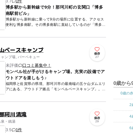
3.7
1件
博多駅から新幹線で9分！那珂川町の玄関口「博多
南駅前ビル」
博多駅から新幹線に乗って9分の場所に位置する、アクセス
便利な博多南駅。その博多南駅に直結しているのが「博多南
駅前ビル」です。正確には車両基地へ向かう新幹線の回送線
を旅客化し、...
ケ山ベースキャンプ
保存
キャンプ場, バーベキュー
27
未評価
口コミ募集中！
モンベル社が手がけるキャンプ場。充実の設備でア
ウトドアを楽しもう♪
0歳から
福岡県と佐賀県の県境、那珂川市の最南端の五ケ山ダムエリ
アにある、アウトドア拠点「モンベルベースキャンプ」。豊
0歳の
かな自然の中で、サイクリングやトレッキング、本格的なロ
ッククライミ...
2
 那珂川清滝
4
保存
温泉・銭湯
29
6
3.5
1件