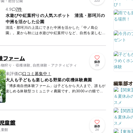
 公園・総合公園
223
4.9
7件
水遊びや紅葉狩りの人気スポット 清流・那珂川の
中洲を活かした公園
清流・那珂川の上流にできた中洲を活かした「中ノ島公
園」。夏から秋には水遊びや紅葉狩りなど、自然を楽しむ親
子連れでにぎわいます。近くには県指定天然記念物のヤマモ
モ、オガタマノキ...
験ファーム
保存
 果物狩り・収穫体験, 自然体験・アクティビティ
29
未評価
口コミ募集中！
大人も子どもも楽しめる野菜の収穫体験農園
編集部
「博多南自然体験ファーム」は子どもから大人まで、誰もが
楽しめる体験型コミュニティ農園です。約3000㎡の畑では
季節毎に種類豊富なお野菜が栽培されており、収穫体験が楽
しめます。...
子児童館
保存
児童館
24