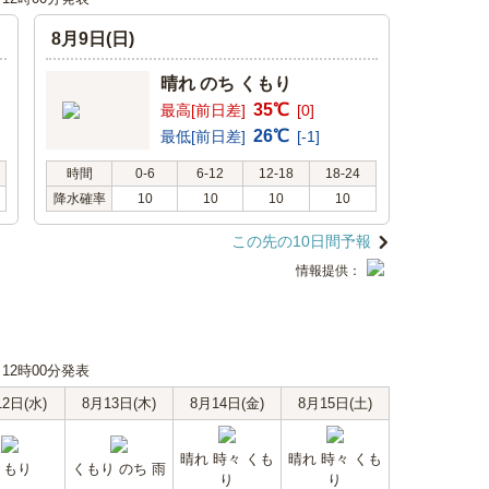
8月9日(日)
晴れ のち くもり
35℃
最高[前日差]
[0]
26℃
最低[前日差]
[-1]
時間
0-6
6-12
12-18
18-24
降水確率
10
10
10
10
この先の10日間予報
情報提供：
日 12時00分発表
12日(水)
8月13日(木)
8月14日(金)
8月15日(土)
晴れ 時々 くも
晴れ 時々 くも
くもり
くもり のち 雨
り
り