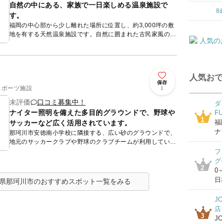
自然の中にある、家族で一日楽しめる温泉施設で
8
す。
福岡の中心部から少し離れた場所に位置し、約3,000坪の敷
地を有する天然温泉施設です。自然に囲まれた古民家風の建
物が迎えてくれます。 広い敷地内には、4つの家族風呂(木...
人気おで
保存
 スポーツ施設
1
未評価
口コミ募集中！
ダ
ナイター照明を備えた多目的グラウンドで、野球や
F
1
福
サッカーなど広く活用されています。
ナ
那珂川市安徳南小学校に隣接する、広い砂のグラウンドで、
地元のサッカークラブや野球のクラブチームが利用していま
す。
フ
グ
2
0
日
県那珂川市のおすすめスポット一覧をみる
J
店
3
J