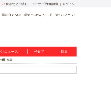
保存/あとで読む
ユーザー登録(無料)
ログイン
雨の日でもOK
動物とふれあう
1日中遊べるスポット
かけニュース
子育て
特集
沖縄
福岡