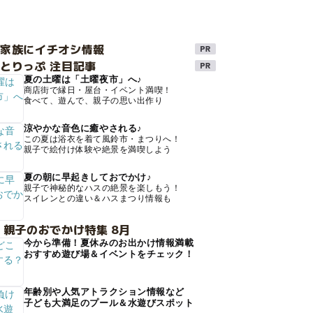
け家族にイチオシ情報
とりっぷ 注目記事
夏の土曜は「土曜夜市」へ♪
商店街で縁日・屋台・イベント満喫！
食べて、遊んで、親子の思い出作り
涼やかな音色に癒やされる♪
この夏は浴衣を着て風鈴市・まつりへ！
親子で絵付け体験や絶景を満喫しよう
夏の朝に早起きしておでかけ♪
親子で神秘的なハスの絶景を楽しもう！
スイレンとの違い＆ハスまつり情報も
 親子のおでかけ特集 8月
今から準備！夏休みのお出かけ情報満載
おすすめ遊び場＆イベントをチェック！
年齢別や人気アトラクション情報など
子ども大満足のプール＆水遊びスポット