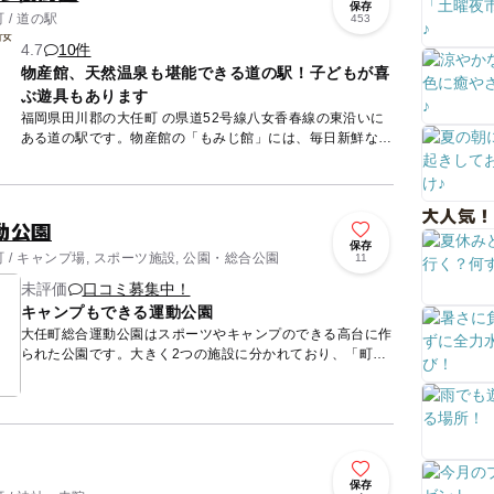
保存
/ 道の駅
453
4.7
10件
物産館、天然温泉も堪能できる道の駅！子どもが喜
ぶ遊具もあります
福岡県田川郡の大任町 の県道52号線八女香春線の東沿いに
ある道の駅です。物産館の「もみじ館」には、毎日新鮮な農
作物や海産物が並ぶ他、地域の特産品、惣菜、加工品が揃っ
ています。...
大人気！
動公園
保存
/ キャンプ場, スポーツ施設, 公園・総合公園
11
未評価
口コミ募集中！
キャンプもできる運動公園
大任町総合運動公園はスポーツやキャンプのできる高台に作
られた公園です。大きく2つの施設に分かれており、「町民
グラウンド」には400メートルトラックや500メートルジョ
ギングコ...
保存