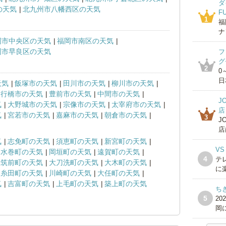
ダ
の天気
北九州市八幡西区の天気
F
1
福
ナ
岡市中央区の天気
福岡市南区の天気
岡市早良区の天気
フ
グ
2
0
日
天気
飯塚市の天気
田川市の天気
柳川市の天気
行橋市の天気
豊前市の天気
中間市の天気
J
気
大野城市の天気
宗像市の天気
太宰府市の天気
店
気
宮若市の天気
嘉麻市の天気
朝倉市の天気
3
J
店
気
志免町の天気
須恵町の天気
新宮町の天気
VS
水巻町の天気
岡垣町の天気
遠賀町の天気
4
テ
筑前町の天気
大刀洗町の天気
大木町の天気
に楽
糸田町の天気
川崎町の天気
大任町の天気
気
吉富町の天気
上毛町の天気
築上町の天気
ち
5
2
岡に