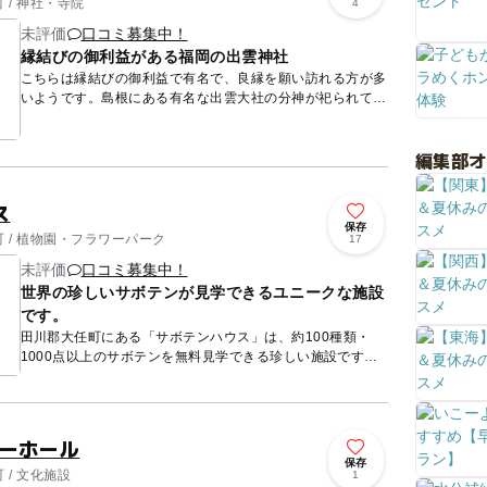
 / 神社・寺院
4
未評価
口コミ募集中！
縁結びの御利益がある福岡の出雲神社
こちらは縁結びの御利益で有名で、良縁を願い訪れる方が多
いようです。島根にある有名な出雲大社の分神が祀られてい
て、福岡では多くの信仰を集めています。その御祭神である
大国主命は、...
編集部
ス
保存
 / 植物園・フラワーパーク
17
未評価
口コミ募集中！
世界の珍しいサボテンが見学できるユニークな施設
です。
田川郡大任町にある「サボテンハウス」は、約100種類・
1000点以上のサボテンを無料見学できる珍しい施設です。
また、広々した施設の中には、世界各地の様々なサボテンや
多肉植...
ボーホール
保存
 / 文化施設
1