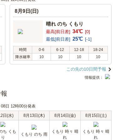
8月9日(日)
晴れ のち くもり
34℃
最高[前日差]
[0]
25℃
最低[前日差]
[-1]
時間
0-6
6-12
12-18
18-24
降水確率
10
10
10
10
この先の10日間予報
情報提供：
予報
月08日 12時00分発表
12日(水)
8月13日(木)
8月14日(金)
8月15日(土)
のち くも
くもり 時々 晴
くもり 時々 晴
くもり のち 雨
り
れ
れ