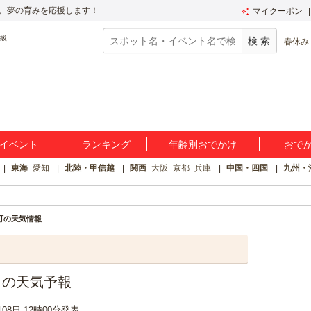
、夢の育みを応援します！
マイクーポン
春休み
イベント
ランキング
年齢別おでかけ
おで
東海
愛知
北陸・甲信越
関西
大阪
京都
兵庫
中国・四国
九州・
町の天気情報
日の天気予報
月08日 12時00分発表