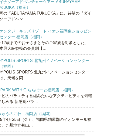
イナソーアドベンチャーツアー ABURAYAMA
UKUOKA（福岡）
岡の「ABURAYAMA FUKUOKA」に、待望の『ダイ
ソーアドベン...
ァンタジーキッズリゾート イオン福岡東ショッピン
センター 福岡店（福岡）
～12歳までのお子さまとそのご家族を対象とした、
本最大級規模の会員制【...
OYPOLIS SPORTS 北九州イノベーションセンター
（福岡）
OYPOLIS SPORTS 北九州イノベーションセンター
は、天候を問...
 PARK WITH G ららぽーと福岡店（福岡）
レビのバラエティ番組みたいなアクティビティを気軽
しめる 新感覚バラ...
きゅうのにわ 福岡店（福岡）
025年4月25日（金）、福岡県糟屋郡のイオンモール福
、九州地方初出...