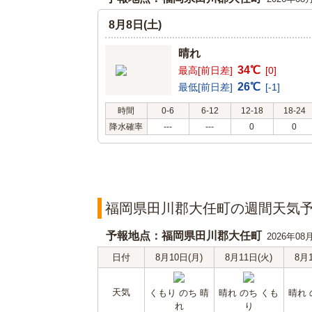
8月8日(土)
晴れ
34℃
最高[前日差]
[0]
26℃
最低[前日差]
[-1]
時間
0-6
6-12
12-18
18-24
降水確率
---
---
0
0
福岡県田川郡大任町の週間天気
予報地点：福岡県田川郡大任町
2026年08
日付
8月10日(月)
8月11日(火)
8月
天気
くもり のち 晴
晴れ のち くも
晴れ 
れ
り