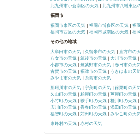
北九州市小倉南区の天気
北九州市八幡東区
福岡市
福岡市東区の天気
福岡市博多区の天気
福
福岡市西区の天気
福岡市城南区の天気
福
その他の地域
大牟田市の天気
久留米市の天気
直方市の
八女市の天気
筑後市の天気
大川市の天気
小郡市の天気
筑紫野市の天気
春日市の天
古賀市の天気
福津市の天気
うきは市の天
みやま市の天気
糸島市の天気
那珂川市の天気
宇美町の天気
篠栗町の天
久山町の天気
粕屋町の天気
芦屋町の天気
小竹町の天気
鞍手町の天気
桂川町の天気
広川町の天気
香春町の天気
添田町の天気
福智町の天気
苅田町の天気
みやこ町の天
東峰村の天気
赤村の天気