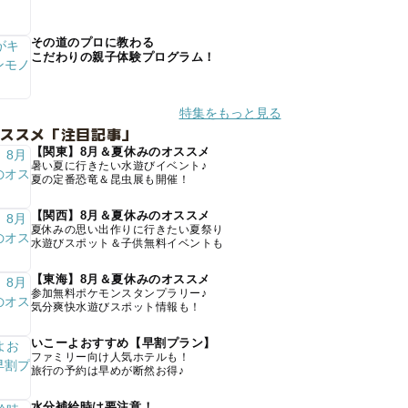
その道のプロに教わる
こだわりの親子体験プログラム！
特集をもっと見る
オススメ「注目記事」
【関東】8月＆夏休みのオススメ
暑い夏に行きたい水遊びイベント♪
夏の定番恐竜＆昆虫展も開催！
【関西】8月＆夏休みのオススメ
夏休みの思い出作りに行きたい夏祭り
水遊びスポット＆子供無料イベントも
【東海】8月＆夏休みのオススメ
参加無料ポケモンスタンプラリー♪
気分爽快水遊びスポット情報も！
いこーよおすすめ【早割プラン】
ファミリー向け人気ホテルも！
旅行の予約は早めが断然お得♪
水分補給時は要注意！