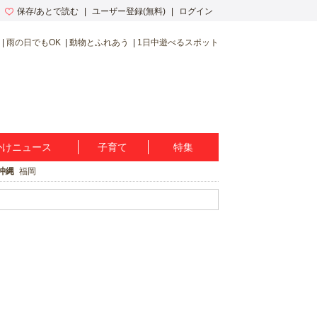
保存/あとで読む
ユーザー登録(無料)
ログイン
雨の日でもOK
動物とふれあう
1日中遊べるスポット
かけニュース
子育て
特集
沖縄
福岡