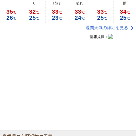
り
晴れ
晴れ
雨
35
32
33
33
33
34
℃
℃
℃
℃
℃
℃
26
25
23
24
25
25
℃
℃
℃
℃
℃
℃
週間天気の詳細を見る
情報提供：