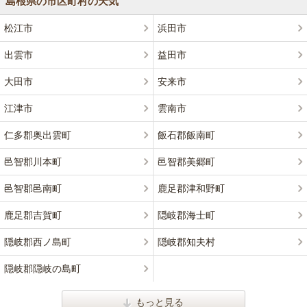
島根県の市区町村の天気
松江市
浜田市
出雲市
益田市
大田市
安来市
江津市
雲南市
仁多郡奥出雲町
飯石郡飯南町
邑智郡川本町
邑智郡美郷町
邑智郡邑南町
鹿足郡津和野町
鹿足郡吉賀町
隠岐郡海士町
隠岐郡西ノ島町
隠岐郡知夫村
隠岐郡隠岐の島町
もっと見る