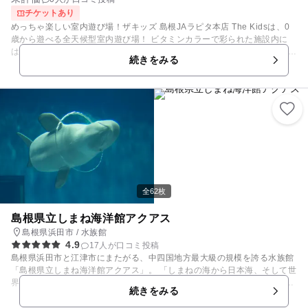
チケットあり
めっちゃ楽しい室内遊び場！ザキッズ 島根JAラピタ本店 The Kidsは、0
歳から遊べる全天候型室内遊び場！ ビタミンカラーで彩られた施設内に
は、幼児から小学生の子供がワクワクする遊びがいっぱい。 ジャングルジ
続きをみる
ムはじめ、すべり台、トランポリン、乗り物遊具など身体を動かして遊べ
る遊具がいっぱい。 何度でも遊べるフリープレイゲーム機も！ パパもマ
マもお子様もご家族みんなで笑顔に！ 0歳も遊べる知育玩具を多数取り揃
えており、未就学児のお子様もお楽しみ頂けます。 自由に出入りでき飲食
持込OK。季節ごとのイベントも開催！ 思う存分遊びつくそう！めっちゃ
楽しい！
全62枚
島根県立しまね海洋館アクアス
島根県浜田市 / 水族館
4.9
17人が口コミ投稿
島根県浜田市と江津市にまたがる、中四国地方最大級の規模を誇る水族館
「島根県立しまね海洋館アクアス」。 「しまねの海から日本海、そして世
界の海へ…」をコンセプトに、海の生きものたちとの出会いを楽しめる人
続きをみる
気スポットです。 館内は屋内施設なので、夏の暑さや急な雨の日でも快適
♪西日本ではアクアスだけで見ることができるシロイルカをはじめ、4種類