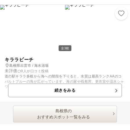
のペンギンや迫力ある大型水槽のサメ・エイ・ウミガメなど、子どもから
大人まで夢中になれる展示がいっぱい！ 2024年にはシロイルカの赤ちゃ
んも誕生し、ますます注目を集めています。 さらに、水族館の隣には大型
アスレチック「アクアスランド」もあり、巨大遊具やふわふわトランポリ
ン、幼児専用遊具ゾーンなど年齢に合わせて遊べるので、水族館＋公園遊
びで1日中楽しめます♪ 小さなお子さま連れにも安心の無料ベビーカー貸
出、授乳室、お子様が遊べるキッズルームも完備。 駐車場は約2,000台完
備＆無料なので、荷物が多いファミリーや三世代でのおでかけにもぴった
りです。 2026年4月にはジェラートやシロイルカの形をした「さちのわ焼
全3枚
き」が楽しめるお店もオープン予定！夏休みの思い出作りに、家族みんな
でアクアスへ遊びに行こう♪
キララビーチ
島根県出雲市 / 海水浴場
未評価
0人が口コミ投稿
道の駅キララ多岐から海への階段を下りると、水質は最高ランクAAのコ
バルトブルーの海が広がっています。海の家や桟敷席、更衣室や温水シャ
ワーなど設備も充実し、土日はライフセイバーが海の安全を守っているな
続きをみる
ど、お子さん連れの方も安心して楽しめる海水浴場となっています。 たっ
ぷり遊んだ後は、日本の夕日100選にも選ばれた美しい夕日を眺めてのん
びりすごすのもオススメです。日帰り温泉も車で5分に立地。
島根県の
おすすめスポット一覧をみる