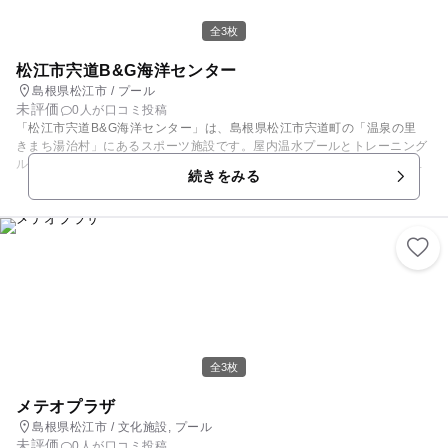
全3枚
松江市宍道B&G海洋センター
島根県松江市 / プール
未評価
0人が口コミ投稿
「松江市宍道B&G海洋センター」は、島根県松江市宍道町の「温泉の里
きまち湯治村」にあるスポーツ施設です。屋内温水プールとトレーニング
ルームを備え、1年中運動ができます。25mプールのほか、ぞうさんのす
続きをみる
べり台付きの幼児用プールがあり、小さな子も利用しやすいです。 全身の
疲れが取れるジャグジーバスや、ゆったり休憩できるロビーがあり、親子
でリフレッシュできます。幼児から大人までを対象とした水泳教室も実施
されており、子どもが水に親しみ、水泳をマスターするのに最適です。
全3枚
メテオプラザ
島根県松江市 / 文化施設, プール
未評価
0人が口コミ投稿