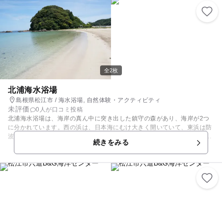
ル周辺にはトイレと東屋、駐車場が設置されています。
全2枚
北浦海水浴場
島根県松江市 / 海水浴場, 自然体験・アクティビティ
未評価
0人が口コミ投稿
北浦海水浴場は、海岸の真ん中に突き出した鎮守の森があり、海岸が2つ
に分かれています。西の浜は、日本海にむけ大きく開いていて、東浜は防
波堤に囲まれています。それぞれ波の高さも違い、東浜のほうががお子さ
続きをみる
ん連れの方に向いています。（西浜も人工リーフで埋められていますの
で、それほど波が高いというわけではありません。） 海水浴シーズン以外
も、利用可能ですがシャワー、有料駐車場は閉めております。