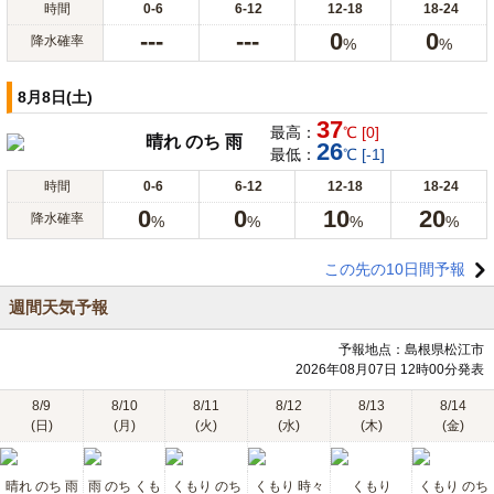
時間
0-6
6-12
12-18
18-24
---
---
0
0
降水確率
%
%
8月8日(土)
37
最高：
℃ [0]
晴れ のち 雨
26
最低：
℃ [-1]
時間
0-6
6-12
12-18
18-24
0
0
10
20
降水確率
%
%
%
%
この先の10日間予報
週間天気予報
予報地点：島根県松江市
2026年08月07日 12時00分発表
8/9
8/10
8/11
8/12
8/13
8/14
(日)
(月)
(火)
(水)
(木)
(金)
晴れ のち 雨
雨 のち くも
くもり のち
くもり 時々
くもり
くもり のち