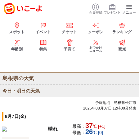
会員登録
プレゼント
メニュー
スポット
イベント
チケット
クーポン
ランキング
おでかけ
年齢別
特集
子育て
観光
ニュース
島根県の天気
今日・明日の天気
予報地点：島根県松江市
2026年08月07日 12時00分発表
8月7日(金)
37
最高：
℃ [+1]
晴れ
26
最低：
℃ [0]