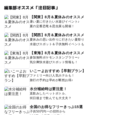
編集部オススメ「注目記事」
【関東】8月＆夏休みのオススメ
暑い夏に行きたい水遊びイベント♪
夏の定番恐竜＆昆虫展も開催！
【関西】8月＆夏休みのオススメ
夏休みの思い出作りに行きたい夏祭り
水遊びスポット＆子供無料イベントも
【東海】8月＆夏休みのオススメ
参加無料ポケモンスタンプラリー♪
気分爽快水遊びスポット情報も！
いこーよおすすめ【早割プラン】
ファミリー向け人気ホテルも！
旅行の予約は早めが断然お得♪
水分補給時は要注意！
直飲みしたペットボトル、
何日後まで飲んでも大丈夫？
全国のお得なフリーきっぷ15選
子供50円均一の切符から