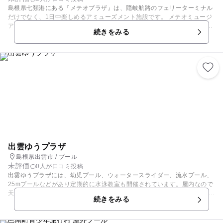
島根県七類港にある『メテオプラザ』は、隠岐航路のフェリーターミナル
だけでなく、1日中楽しめるアミューズメント施設です。 メテオミュージ
アムでは、オリジナルアニメーション「星のともだち」や「宇宙の誕生」
続きをみる
を巨大なスクリーンで迫力のある映像を楽しむことができます。また、本
物の隕石「美保関いん石」が常設展示してあります。宇宙のロマンを感じ
てみませんか？ リラックスルームにはリラックスマシーンとトレーニング
マシーンを備え癒しと美容と健康を目的とした空間。リラックスマシーン
をご利用のお客様はトレーニングマシーンに加えサウナ・浴場もご利用い
ただけます。 メテオプラザのお風呂は海水を濾過して真水にしたものを加
温して利用しています。 また毎月第２、４火曜日を美保関温泉の日とし天
然の美保関温泉を湯船に加えております。
出雲ゆうプラザ
島根県出雲市 / プール
未評価
0人が口コミ投稿
出雲ゆうプラザには、幼児プール、ウォータースライダー、流水プール、
25mプールなどがあり定期的に水泳教室も開催されています。屋内なので
天候の心配をしないのでプール遊びを楽しめます。 また、併設のスタジオ
続きをみる
にはハワイアンフラ・キッズダンス・カンフーなど多彩なダンススタジオ
やトレーニングジムがあります。プールコーナーの一角にはジャグジーや
打たせ湯、サンデッキもあり日光浴や食事でリラックスできます。車椅子