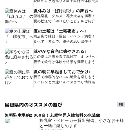
映画のロケ地巡り＆親子向けの体験充実
夏休みは「ばけばけ」の舞台へ
聖地巡礼・グルメ・花火大会を満喫！
夏の松江で「やりたいこと」をご紹介
夏の土曜は「土曜夜市」へ♪
商店街で縁日・屋台・イベント満喫！
食べて、遊んで、親子の思い出作り
涼やかな音色に癒やされる♪
この夏は浴衣を着て風鈴市・まつりへ！
親子で絵付け体験や絶景を満喫しよう
夏の朝に早起きしておでかけ♪
親子で神秘的なハスの絶景を楽しもう！
スイレンとの違い＆ハスまつり情報も
島根県内のオススメの遊び
無料駐車場約2,000台！未就学児入館無料の水族館
授乳室・ベビーカー貸出完備、小さなお子様
と一緒に楽しめます