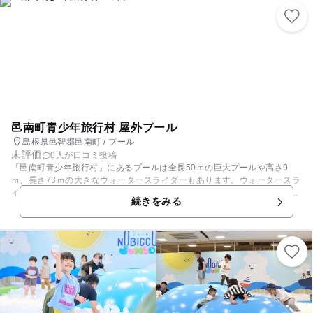
対応のスロープ、点字対応、車椅子対応トイレ、盲導犬受け入れといった
バリアフリー対策にも対応しています。
邑南町青少年旅行村 屋外プール
島根県邑智郡邑南町 / プール
未評価
0人が口コミ投稿
「邑南町青少年旅行村」にあるプールは全長50ｍの巨大プールや高さ9
ｍ、長さ73ｍの大きなウォータースライダーもあります。ウォータースラ
イダーは身長制限があるので、小さい子には幼児用すべり台がおすすめで
続きをみる
す。幼児プールは浮き輪がOKで深さ50㎝なので、プールデビューも安
心。 プールサイドでは軽食や飲み物の販売もあり、プールに入ったり休憩
したりしながら1日遊べる施設です。夏の期間はアトラクションやイベン
トの開催も。