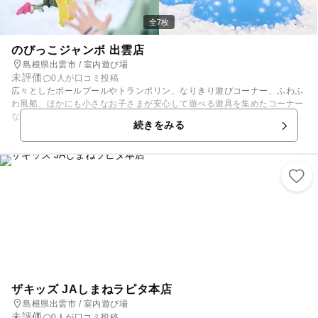
全7枚
のびっこジャンボ 出雲店
島根県出雲市 / 室内遊び場
未評価
0人が口コミ投稿
広々としたボールプールやトランポリン、なりきり遊びコーナー、ふわふ
わ風船、ほかにも小さなお子さまが安心して遊べる遊具を集めたコーナー
など、さまざまな遊びが充実！ お子さまが思いっきり体を動かして遊べ
続きをみる
るしかけをたくさんご用意しております。 また、アミューズメント用のゲ
ーム機は金額を気にせず遊ぶことができますよ♪ 低価格、飲食物の持ち
込みOK、保護者さまの途中交代OK、再入場OKで、０歳のお子さまは入場
無料！ イートインコーナーも完備なので、1日中家族で安心して遊べる
プレイグラウンドです。
ザキッズ JAしまねラピタ本店
島根県出雲市 / 室内遊び場
未評価
0人が口コミ投稿