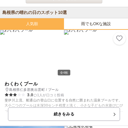
島根県の晴れの日のスポット10選
人気順
雨でもOKな施設
全4枚
わくわくプール
島根県仁多郡奥出雲町 / プール
3.0
1人が口コミ投稿
斐伊川上流、船通山の登山口に位置する自然に囲まれた温泉プールです。
大小二つのプールは水深30センチ程度と浅く、小さな子どもの水遊びにぴ
ったり。無料で遊べる人気スポットです。 斐伊川がすぐ隣を流れる自然い
続きをみる
っぱいの環境で、温泉水を利用したプールが無料で利用できるなんて贅
沢！ 斐乃上温泉の温泉を利用しており、水が冷たすぎないこと、川と違っ
て流れがないことから、安心して子どもを遊ばせることができます。プー