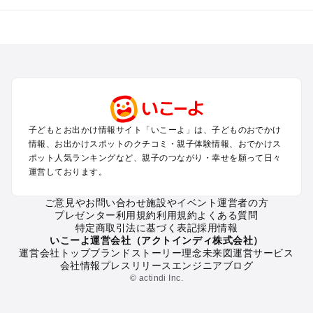
全国からプール子連れおでかけスポットを探す
北海道･東北のプールおでかけ
北陸･甲信越のプールおでかけ
関東のプールおでかけ
東海のプールおでかけ
関西のプールおでかけ
中国･四国のプールおでかけ
子どもとお出かけ情報サイト「いこーよ」は、子どものおでかけ
九州･沖縄のプールおでかけ
情報、お出かけスポットのクチコミ・親子体験情報、おでかけス
ポット人気ランキングなど、親子のつながり・幸せを願って日々
運営しております。
定番お出かけスポット
遊園地
ご意見やお問い合わせ
施設やイベント運営者の方
動物園
プレゼンター利用規約
利用規約
よくある質問
バーベキュー
特定商取引法に基づく表記
採用情報
釣り
いこーよ運営会社（アクトインディ株式会社）
運営会社トップ
ブランドストーリー
理念
未来図
運営サービス
牧場
会社情報
プレスリリース
エンジニアブログ
プール
© actindi Inc.
アスレチック
公園・総合公園