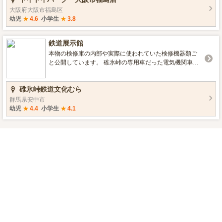
ているような迫力です。ぜひ、遊びにお越しの際は、ご
大阪府大阪市福島区
覧下さいね。
幼児
★
4.6
小学生
★
3.8
鉄道展示館
本物の検修庫の内部や実際に使われていた検修機器類ご
と公開しています。 碓氷峠の専用車だった電気機関車を
保存展示。
碓氷峠鉄道文化むら
群馬県安中市
幼児
★
4.4
小学生
★
4.1