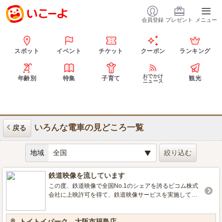
会員登録
プレゼント
メニュー
スポット
イベント
チケット
クーポン
ランキング
おでかけ
年齢別
特集
子育て
観光
ニュース
いろんな電車の見どころ一覧
戻る
地域
鉄道映像を流しています
この度、鉄道映像で全国No.1のシェアを誇るビコム株式
会社に上映許可を得て、鉄道映像サービスを実施してい
ます。最新作も含め、子供向けの列車大行進シリーズや
関西の電車を中心にした珍しい前面展望映像をご覧頂け
トイトイパーク 大阪市福島店
ます。特に、前面展望映像は、運転席の後ろで立って見