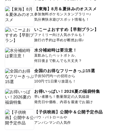
【東海】8月＆夏休みのオススメ
参加無料ポケモンスタンプラリー♪
気分爽快水遊びスポット情報も！
いこーよおすすめ【早割プラン】
ファミリー向け人気ホテルも！
旅行の予約は早めが断然お得♪
水分補給時は要注意！
直飲みしたペットボトル、
何日後まで飲んでも大丈夫？
全国のお得なフリーきっぷ15選
子供50円均一の切符から
100円で1日乗り放題も！
お得いっぱい！2026夏の福袋特集
早い者勝ち！数量限定の人気福袋
発売日や価格、内容を最速でお届け
【子供映画】公開中＆公開予定作品
パウ・パトロールや
アンパンマンの人気作