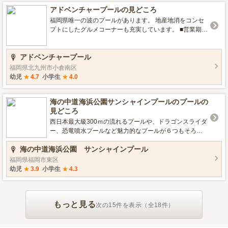
ルあり, 屋内プールあり, 温水プールあり, ウォータースラ
アドベンチャープールの見どころ
イダーあり, 幼児用滑り台あり, 20ｍ直線プール3コース ■
レンタルグッズ 無料レンタル：ビート板 有料レンタル：
福岡県唯一の波のプールがあります。 地産地消をコンセ
水着400円、浮き輪400円 （プール特集2017 いこーよ
プトにしたグルメコーナーも充実しています。 ■営業期間
編集部）
／営業時間 7月8日～9月3日/9：00～18：30 ■プールの種
類 流れるプールあり, 波のでるプールあり, 幼児プールあ
アドベンチャープール
り（未就学児まで）, ウォータースライダーあり（チュー
ブスライダー含む）, 幼児用滑り台あり （プール特集201
福岡県北九州市小倉南区
7 いこーよ編集部）
幼児
★
4.7
小学生
★
4.0
海の中道海浜公園サンシャインプールのプールの
見どころ
西日本最大級300ｍの流れるプールや、ドラゴンスライダ
ー、恐竜噴水プールなど魅力的なプールが６つもそろい
ます。 夏休み期間中の週末は、人気のキャラクターショ
海の中道海浜公園 サンシャインプール
ーを開催します。 ■営業期間／営業時間 7月15日（土）～
17日（月祝）、7月22日（土）～8月31日（木）、9月2日
福岡県福岡市東区
（土）3日（日）9：00～18：00（9月は17：00まで） ■
幼児
★
3.9
小学生
★
4.3
プールの種類 流れるプールあり, 幼児プールあり（未就学
児まで）, ウォータースライダーあり（チューブスライダ
ー含む）, 幼児用滑り台あり ■レンタルグッズ うきわ （プ
もっと見る
ール特集2017 いこーよ編集部）
次の15件を表示（全18件）