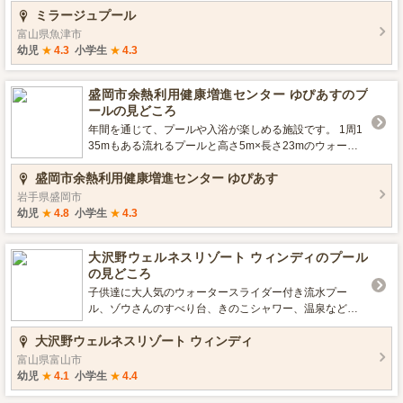
ミラージュプール
り, 幼児プールあり（未就学児まで）, ウォータースライ
ダーあり（チューブスライダー含む）, 幼児用滑り台あり
富山県魚津市
（プール特集2017 いこーよ編集部）
幼児
★
4.3
小学生
★
4.3
盛岡市余熱利用健康増進センター ゆぴあすのプ
ールの見どころ
年間を通じて、プールや入浴が楽しめる施設です。 1周1
35mもある流れるプールと高さ5m×長さ23mのウォータ
ースライダーが3本もあります！ 幼児用にはすべり台と噴
盛岡市余熱利用健康増進センター ゆぴあす
水もあるので、小さな子供でも楽しめます。 ■営業期間／
営業時間 通年／10:00～20:30（浴場20:00まで） ■プール
岩手県盛岡市
の種類 流れるプール、幼児用プール、屋内プール、温水
幼児
★
4.8
小学生
★
4.3
プール、ウォータースライダーあり、幼児用滑り台あり ■
レンタルグッズ うきわ （プール特集2017 いこーよ編集
大沢野ウェルネスリゾート ウィンディのプール
部）
の見どころ
子供達に大人気のウォータースライダー付き流水プー
ル、ゾウさんのすべり台、きのこシャワー、温泉など設
備が充実しています。 夏期は、カブト虫ふれあい広場や
大沢野ウェルネスリゾート ウィンディ
段ボール迷路、ドクターフィッシュ、卓球などたくさん
のイベントを実施しています。 ■営業期間／営業時間 年
富山県富山市
中／10：00～22：00 12月～3月および日曜・祝日は10：
幼児
★
4.1
小学生
★
4.4
00～21：00 ■プールの種類 流れるプールあり, 子供プー