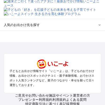
人気のお出かけ先を探す
全国からプール子連れおでかけスポットを探す
北海道･東北のプールおでかけ
北陸･甲信越のプールおでかけ
関東のプールおでかけ
東海のプールおでかけ
関西のプールおでかけ
中国･四国のプールおでかけ
子どもとお出かけ情報サイト「いこーよ」は、子どものおでかけ
九州･沖縄のプールおでかけ
情報、お出かけスポットのクチコミ・親子体験情報、おでかけス
ポット人気ランキングなど、親子のつながり・幸せを願って日々
運営しております。
定番お出かけスポット
遊園地
ご意見やお問い合わせ
施設やイベント運営者の方
動物園
プレゼンター利用規約
利用規約
よくある質問
バーベキュー
特定商取引法に基づく表記
採用情報