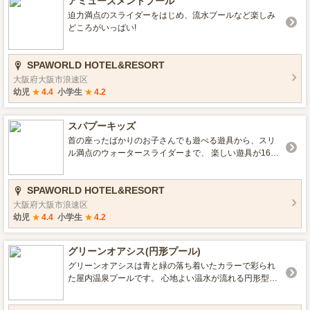
アミューズメントプール
迫力満点のスライダーをはじめ、流水プールなど楽しみ
どころがいっぱい!
SPAWORLD HOTEL&RESORT
大阪府大阪市浪速区
幼児
★
4.4
小学生
★
4.2
スパプーキッズ
首の座ったばかりのお子さんでも遊べる遊具から、スリ
ル満点のウォータースライダーまで、 楽しい遊具が16種
類！年齢に合わせたゾーン＆遊具で、元気に遊ぼう！
SPAWORLD HOTEL&RESORT
大阪府大阪市浪速区
幼児
★
4.4
小学生
★
4.2
グリーンオアシス(円形プール)
グリーンオアシスは青と緑の落ち着いたカラーで彩られ
た屋内温泉プールです。 心地よい温水が流れる円形型プ
ールで、天井には水面が映し出され穏やかな雰囲気が漂
います。 このリラックス空間で至福のひとときをお過ご