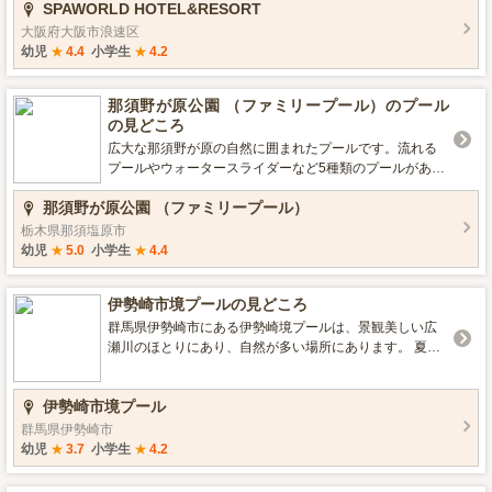
SPAWORLD HOTEL&RESORT
しください。
大阪府大阪市浪速区
幼児
★
4.4
小学生
★
4.2
那須野が原公園 （ファミリープール）のプール
の見どころ
広大な那須野が原の自然に囲まれたプールです。流れる
プールやウォータースライダーなど5種類のプールがあり
ます。 ■プールの種類 流れるプールあり, 幼児プールあり
那須野が原公園 （ファミリープール）
（未就学児まで）, ウォータースライダーあり（チューブ
スライダー含む）, 子ども用滑り台あり ■レンタルグッズ
栃木県那須塩原市
貸ボート（ゴムボート 有料1時間510円）※2019年料金
幼児
★
5.0
小学生
★
4.4
改定予定 （プール特集2017 いこーよ編集部）
伊勢崎市境プールの見どころ
群馬県伊勢崎市にある伊勢崎境プールは、景観美しい広
瀬川のほとりにあり、自然が多い場所にあります。 夏の
期間のみ営業しており、ゆったりと流れる流水プールは
広々として開放的で、珍しい直線式のスライダーの高さ
伊勢崎市境プール
は約8mもあり、上ると川沿いに広がる自然や景色が見渡
せます。 流水プールの横には、水深30～40cmほどの小
群馬県伊勢崎市
さなお子さまの水遊びエリア・子どもプールがありま
幼児
★
3.7
小学生
★
4.2
す。そのすぐ隣に日よけのパラソルやパーゴラが設置し
てあるので、 お子さんの休憩タイムに便利です。 8月5日