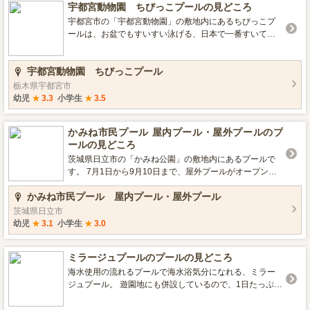
宇都宮動物園 ちびっこプールの見どころ
には、ぐんまちゃん参加のイベント実施！（11:55,13:5
5） ■営業期間／営業時間 7月8日（土）～8月31日（木）
宇都宮市の「宇都宮動物園」の敷地内にあるちびっこプ
／10:00～17:00 ■プールの種類 流れるプール、幼児用プ
ールは、お盆でもすいすい泳げる、日本で一番すいてい
ールあり、ウォータースライダーあり ■レンタルグッズ
るプールです！ 毎年7月上旬から8月下旬の夏季のシーズ
なし ※パラソルは3ヶ所設置 （プール特集2017 いこー
ンに限定オープンしています。売店ではドリンク・フー
宇都宮動物園 ちびっこプール
よ編集部）
ドの出前メニューも完備。 動物園とプールの両方を利用
できる共通券のセットもあり、お得に楽しめます。夏の
栃木県宇都宮市
太陽がきらめく中、家族みんなでプール遊びを満喫して
幼児
★
3.3
小学生
★
3.5
ください。 ■営業期間／営業時間 9時30分～16時 ■プール
の種類 幼児プールあり（未就学児まで）, 幼児用滑り台あ
かみね市民プール 屋内プール・屋外プールのプ
り （プール特集2017 いこーよ編集部）
ールの見どころ
茨城県日立市の「かみね公園」の敷地内にあるプールで
す。 7月1日から9月10日まで、屋外プールがオープンし
ます。 設備もしっかり充実していて、屋内プール、屋外
かみね市民プール 屋内プール・屋外プール
プールがあり、飽きることなく楽しめます。 特に、キレ
イに管理されているのがなによりもうれしいポイント！
茨城県日立市
かみね公園でも遊べるのでたっぷり1日楽しめます。
幼児
★
3.1
小学生
★
3.0
是非、この夏には家族で行ってみたいですね！ ■営業期
間／営業時間 9:00～20:00 ■プールの種類 屋内プールあ
ミラージュプールのプールの見どころ
り, 温水プールあり, 幼児用滑り台あり ■レンタルグッズ
ビート板 （プール特集2017 いこーよ編集部）
海水使用の流れるプールで海水浴気分になれる、ミラー
ジュプール。 遊園地にも併設しているので、1日たっぷり
遊べます！ ■営業期間／営業時間 7月15日～17日、7月22
日～9月3日 9:00～16:30 ■プールの種類 流れるプールあ