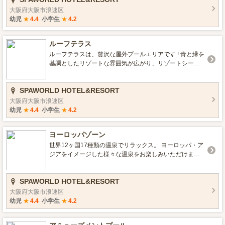
大阪府大阪市浪速区
幼児
★
4.4
小学生
★
4.2
ルーフテラス
ルーフテラスは、贅沢な屋外プールエリアです ! 青と緑を
基調としたリゾートな雰囲気が広がり、リゾートシート
に専用のコバルトブルーのタオルを敷き、エメラルドグ
リーンのパラソルを立てれば、まさに絶好の写真映えス
SPAWORLD HOTEL&RESORT
ポットとなります。都会の中にいることを忘れる、まる
で海外で旅をしているような雰囲気が特長です。 ルーフ
大阪府大阪市浪速区
テラスで特別なリゾート体験をお楽しみください !
幼児
★
4.4
小学生
★
4.2
ヨーロッパゾーン
世界12ヶ国17種類の温泉でリラックス。 ヨーロッパ・ア
ジアをイメージした様々な温泉をお楽しみいただけま
す。 月替わりで男女階が入れ替わるので、常に新しい雰
囲気でお楽しみいただけます。
SPAWORLD HOTEL&RESORT
大阪府大阪市浪速区
幼児
★
4.4
小学生
★
4.2