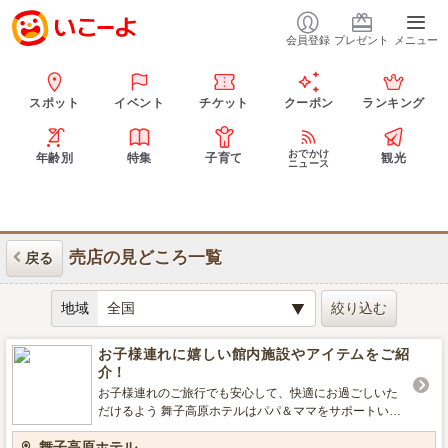
会員登録
プレゼント
メニュー
スポット
イベント
チケット
クーポン
ランキング
おでかけ
年齢別
特集
子育て
観光
ニュース
売店の見どころ一覧
戻る
地域
お子様連れに嬉しい館内施設やアイテムをご紹
介！
お子様連れのご旅行でも安心して、快適にお過ごしいた
だけるよう 舞子高原ホテルはパパ＆ママをサポートいた
します！ 小さなお子様を連れての旅行は荷物も多いし、
舞子高原ホテル
準備が大変！ 急な発熱など、不安も尽きませんよね。 少