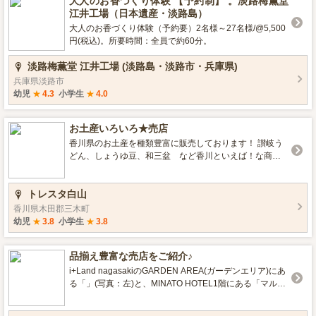
大人のお香づくり体験 【予約制】 。淡路梅薫堂
江井工場（日本遺産・淡路島）
大人のお香づくり体験（予約要）2名様～27名様/@5,500
円(税込)。所要時間：全員で約60分。
淡路梅薫堂 江井工場 (淡路島・淡路市・兵庫県)
兵庫県淡路市
幼児
★
4.3
小学生
★
4.0
お土産いろいろ★売店
香川県のお土産を種類豊富に販売しております！ 讃岐う
どん、しょうゆ豆、和三盆 など香川といえば！な商品
や ここでしか買えないオリジナルお菓子などなど・・・
★ 地元三木町の商品も多数取り揃えております(^^) ホテ
トレスタ白山
ルフロント横にて営業中です。ぜひお立ち寄りください
ませ！ 営業時間 7：00～22：00
香川県木田郡三木町
幼児
★
3.8
小学生
★
3.8
品揃え豊富な売店をご紹介♪
i+Land nagasakiのGARDEN AREA(ガーデンエリア)にあ
る「」(写真：左)と、MINATO HOTEL1階にある「マルシ
ェ」(写真：右)には、当ホテルのオリジナル商品やオリー
ブグッズ、軍艦島グッズ、地元の海産物やお酒などを豊