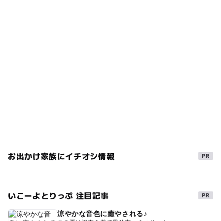
※前シーズンの情報も含まれておりますので、詳細を確
認されたい場合には、直接施設へお問い合わせ下さい。
（プール特集 いこーよ編集部）
お出かけ家族にイチオシ情報
いこーよとりっぷ 注目記事
涼やかな音色に癒やされる♪