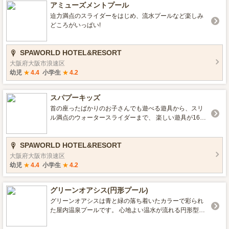
アミューズメントプール
迫力満点のスライダーをはじめ、流水プールなど楽しみ
どころがいっぱい!
SPAWORLD HOTEL&RESORT
大阪府大阪市浪速区
幼児
★
4.4
小学生
★
4.2
スパプーキッズ
首の座ったばかりのお子さんでも遊べる遊具から、スリ
ル満点のウォータースライダーまで、 楽しい遊具が16種
類！年齢に合わせたゾーン＆遊具で、元気に遊ぼう！
SPAWORLD HOTEL&RESORT
大阪府大阪市浪速区
幼児
★
4.4
小学生
★
4.2
グリーンオアシス(円形プール)
グリーンオアシスは青と緑の落ち着いたカラーで彩られ
た屋内温泉プールです。 心地よい温水が流れる円形型プ
ールで、天井には水面が映し出され穏やかな雰囲気が漂
います。 このリラックス空間で至福のひとときをお過ご