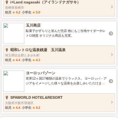
i+Land nagasaki（アイランドナガサキ）
富に取り揃えております。 GARDEN AREA(ガーデンエ
リア)の「SHOP」の品数は約1万点以上あり、お土産品以
長崎県長崎市
外にも、ご滞在時に役立つアメニティやベビー用品、食
幼児
★
4.2
小学生
★
5.0
品類もご用意いたしております。また、SHOPの隣にある
「カステラ工房」では、i+Land nagasakiオリジナルのカ
玉川商店
ステラを焼いております。MINATO HOTEL1階にある
「マルシェ」には、地元の作家さんが作ったアクセサリ
駄菓子がずらりと並んだ売店 他にもご当地サイダーやレ
ーやオリーブオイルの商品、お土産品などが並びます。
トロ雑貨 オリジナル商品も充実。
どちらのお店もお土産にぴったりな商品をご用意いたし
ておりますので、ぜひ一度ご覧くださいませ。
昭和レトロな温泉銭湯 玉川温泉
埼玉県比企郡ときがわ町
幼児
★
4.4
小学生
★
4.1
ヨーロッパゾーン
世界12ヶ国17種類の温泉でリラックス。 ヨーロッパ・ア
ジアをイメージした様々な温泉をお楽しみいただけま
す。 月替わりで男女階が入れ替わるので、常に新しい雰
囲気でお楽しみいただけます。
SPAWORLD HOTEL&RESORT
大阪府大阪市浪速区
幼児
★
4.4
小学生
★
4.2