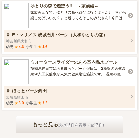
ゆとりの森で遊ぼう!! ～家族編～
家族みんなで、ゆとりの森へ遊びに行くよ～♬♪ 「何から
楽しめばいいの？」と迷ってるそこのみなさん!! 今日は、
素敵な休日の過ごし方を一日マルッと紹介しますよ!?ぜ
ひ、最後までお付き合いください（＾Ａ＾）/
F・マリノス 成城石井パーク（大和ゆとりの森）
神奈川県大和市
幼児
★
4.6
小学生
★
4.6
ウォータースライダーのある室内温水プール
茨城県鉾田市にあるほっとパーク鉾田は、2種類の天然温
泉や人工炭酸泉が人気の健康増進施設です。 温泉の他に
バーベキュー施設や遊具を設置した芝生広場、パークゴ
ルフ、ウォータースライダーのある温水プール、トレー
ほっとパーク鉾田
ニングルームなどで家族みんなが一日中楽しめるスポー
ツ施設となっています。 プールは、25メートルプールが
茨城県鉾田市
4コースとウォータースライダー、ジャグジー採暖浴があ
幼児
★
3.0
小学生
★
3.3
ります。屋内プールなので一年中水泳を楽しむことが出
来ます。 ■その他情報 スライダー あり チューブスライ
ダー なし 幼児プール なし プール用オムツ 可 波のプ
もっと見る
ール なし ウォーターアトラクション あり（ジャグジ
次の15件を表示（全17件）
ー採暖浴） グッズレンタル なし 営業期間 通年（水曜
日休み） レストラン あり 売店 あり テント設営 不可