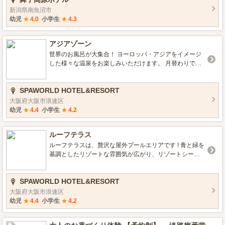
しでも快適にお過ごしいただけるよう、館内施設や嬉し
新潟県南魚沼市
いアイテムをご紹介いたします。 各施設の営業時間等
幼児
★
4.0
小学生
★
4.3
は、公式サイトをご覧ください。 https://www.maiko-reso
rt.com/hotel/family.html
アジアゾーン
世界のお風呂が大集合！ ヨーロッパ・アジアをイメージ
した様々な温泉をお楽しみいただけます。 月替わりで男
女階が入れ替わるので、常に新しい雰囲気でお楽しみい
ただけます。
SPAWORLD HOTEL&RESORT
大阪府大阪市浪速区
幼児
★
4.4
小学生
★
4.2
ルーフテラス
ルーフテラスは、贅沢な屋外プールエリアです ! 青と緑を
基調としたリゾートな雰囲気が広がり、リゾートシート
に専用のコバルトブルーのタオルを敷き、エメラルドグ
リーンのパラソルを立てれば、まさに絶好の写真映えス
SPAWORLD HOTEL&RESORT
ポットとなります。都会の中にいることを忘れる、まる
で海外で旅をしているような雰囲気が特長です。 ルーフ
大阪府大阪市浪速区
テラスで特別なリゾート体験をお楽しみください !
幼児
★
4.4
小学生
★
4.2