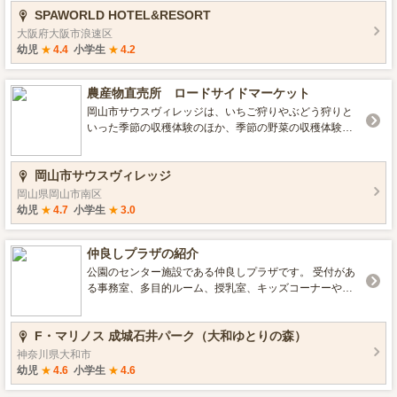
SPAWORLD HOTEL&RESORT
しください。
大阪府大阪市浪速区
幼児
★
4.4
小学生
★
4.2
農産物直売所 ロードサイドマーケット
岡山市サウスヴィレッジは、いちご狩りやぶどう狩りと
いった季節の収穫体験のほか、季節の野菜の収穫体験や
芝生広場など、家族でのびのび楽しめる農業公園です。
農産物直売所ロードサイドマーケットでは、地元農家の
岡山市サウスヴィレッジ
方が育てた新鮮な野菜・果物が毎朝ずらりと並びます。
鮮魚・精肉やお弁当・パン・お菓子、切り花なども豊
岡山県岡山市南区
富。 公園で遊んだ後は、ロードサイドマーケットでお買
幼児
★
4.7
小学生
★
3.0
い物もいかがですか？ ■営業時間 8:00～17:00 ■年中無
休 （2016 岡山市サウスヴィレッジ）
仲良しプラザの紹介
公園のセンター施設である仲良しプラザです。 受付があ
る事務室、多目的ルーム、授乳室、キッズコーナーや売
店があります。 １階は防災倉庫の機能もあります。 ロビ
ーではテーブルがありますので、食事もできます。 ※現
F・マリノス 成城石井パーク（大和ゆとりの森）
在、キッズコーナーは閉鎖しています。ロビーのテーブ
ルも設置されておりません。
神奈川県大和市
幼児
★
4.6
小学生
★
4.6