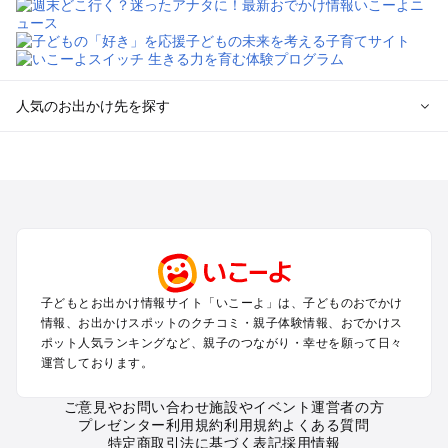
人気のお出かけ先を探す
全国からプール子連れおでかけスポットを探す
北海道･東北のプールおでかけ
北陸･甲信越のプールおでかけ
関東のプールおでかけ
東海のプールおでかけ
関西のプールおでかけ
中国･四国のプールおでかけ
子どもとお出かけ情報サイト「いこーよ」は、子どものおでかけ
九州･沖縄のプールおでかけ
情報、お出かけスポットのクチコミ・親子体験情報、おでかけス
ポット人気ランキングなど、親子のつながり・幸せを願って日々
運営しております。
定番お出かけスポット
遊園地
ご意見やお問い合わせ
施設やイベント運営者の方
動物園
プレゼンター利用規約
利用規約
よくある質問
バーベキュー
特定商取引法に基づく表記
採用情報