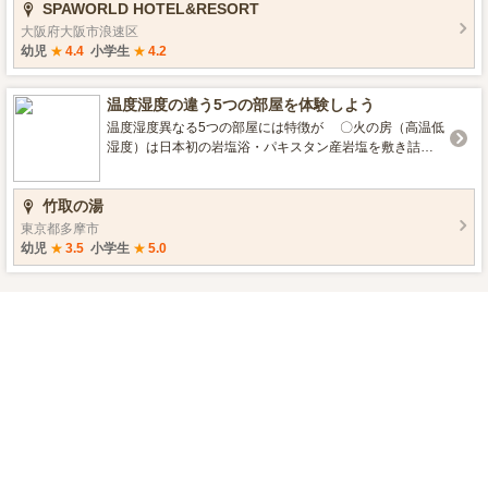
SPAWORLD HOTEL&RESORT
しください。
大阪府大阪市浪速区
幼児
★
4.4
小学生
★
4.2
温度湿度の違う5つの部屋を体験しよう
温度湿度異なる5つの部屋には特徴が 〇火の房（高温低
湿度）は日本初の岩塩浴・パキスタン産岩塩を敷き詰め
た部屋 〇石の房（中温低湿度）はバドガシュタイン鉱
石を使用した珍しい部屋 〇玉の房（高温高湿度）は玉
竹取の湯
のような汗が噴き出る人気の部屋 〇安の房（中温低湿
度）は女性専用のベットの部屋、
東京都多摩市
ブラックゲルマニウムやトルマリン・遠赤外線ボー
幼児
★
3.5
小学生
★
5.0
ル等他板ベットも用意 〇楽の房（中温低湿度）はメノ
ウやラジウム鉱石・溶岩石等また違った石を設置
いろんな種類の岩石を体験できま
す 岩石の種類の豊富さも竹取の湯岩盤浴の魅力
〇温座敷 ゆっくりと休憩できる床暖房の前室 〇冷
室 火照った身体を冷やす冷室は人気 各岩盤浴の部屋
を体験したら温度の上昇を見て確認する事が出来る
「日本で唯一のサーモグラフィー」で見てみよう 普段
見る事のない自分の姿を体感しよう 全ての岩盤浴は入館
料のみで時間無制限の使い放題 「 温活 」 するな
ら竹取の湯で