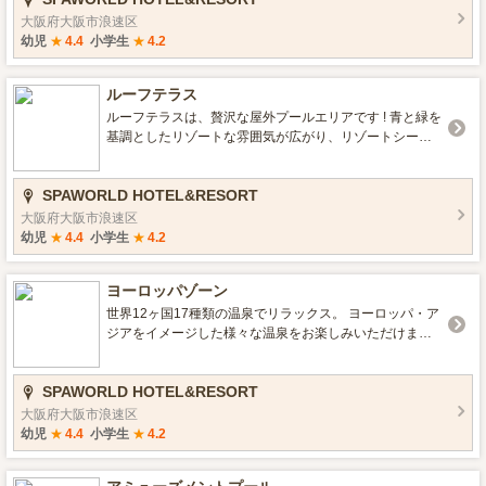
大阪府大阪市浪速区
幼児
★
4.4
小学生
★
4.2
ルーフテラス
ルーフテラスは、贅沢な屋外プールエリアです ! 青と緑を
基調としたリゾートな雰囲気が広がり、リゾートシート
に専用のコバルトブルーのタオルを敷き、エメラルドグ
リーンのパラソルを立てれば、まさに絶好の写真映えス
SPAWORLD HOTEL&RESORT
ポットとなります。都会の中にいることを忘れる、まる
で海外で旅をしているような雰囲気が特長です。 ルーフ
大阪府大阪市浪速区
テラスで特別なリゾート体験をお楽しみください !
幼児
★
4.4
小学生
★
4.2
ヨーロッパゾーン
世界12ヶ国17種類の温泉でリラックス。 ヨーロッパ・ア
ジアをイメージした様々な温泉をお楽しみいただけま
す。 月替わりで男女階が入れ替わるので、常に新しい雰
囲気でお楽しみいただけます。
SPAWORLD HOTEL&RESORT
大阪府大阪市浪速区
幼児
★
4.4
小学生
★
4.2