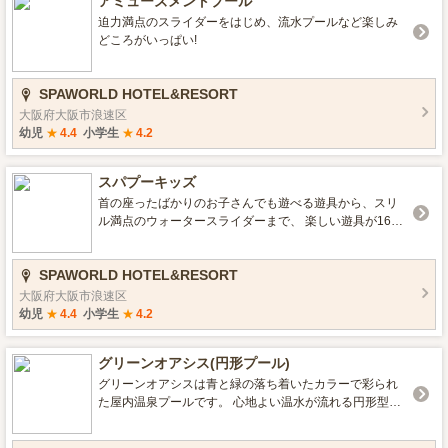
アミューズメントプール
迫力満点のスライダーをはじめ、流水プールなど楽しみ
どころがいっぱい!
SPAWORLD HOTEL&RESORT
大阪府大阪市浪速区
幼児
★
4.4
小学生
★
4.2
スパプーキッズ
首の座ったばかりのお子さんでも遊べる遊具から、スリ
ル満点のウォータースライダーまで、 楽しい遊具が16種
類！年齢に合わせたゾーン＆遊具で、元気に遊ぼう！
SPAWORLD HOTEL&RESORT
大阪府大阪市浪速区
幼児
★
4.4
小学生
★
4.2
グリーンオアシス(円形プール)
グリーンオアシスは青と緑の落ち着いたカラーで彩られ
た屋内温泉プールです。 心地よい温水が流れる円形型プ
ールで、天井には水面が映し出され穏やかな雰囲気が漂
います。 このリラックス空間で至福のひとときをお過ご