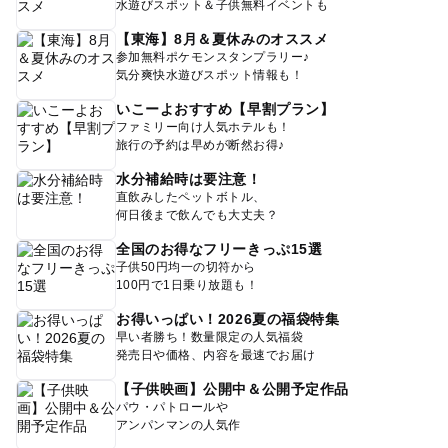
水遊びスポット＆子供無料イベントも
【東海】8月＆夏休みのオススメ
参加無料ポケモンスタンプラリー♪
気分爽快水遊びスポット情報も！
いこーよおすすめ【早割プラン】
ファミリー向け人気ホテルも！
旅行の予約は早めが断然お得♪
水分補給時は要注意！
直飲みしたペットボトル、
何日後まで飲んでも大丈夫？
全国のお得なフリーきっぷ15選
子供50円均一の切符から
100円で1日乗り放題も！
お得いっぱい！2026夏の福袋特集
早い者勝ち！数量限定の人気福袋
発売日や価格、内容を最速でお届け
【子供映画】公開中＆公開予定作品
パウ・パトロールや
アンパンマンの人気作