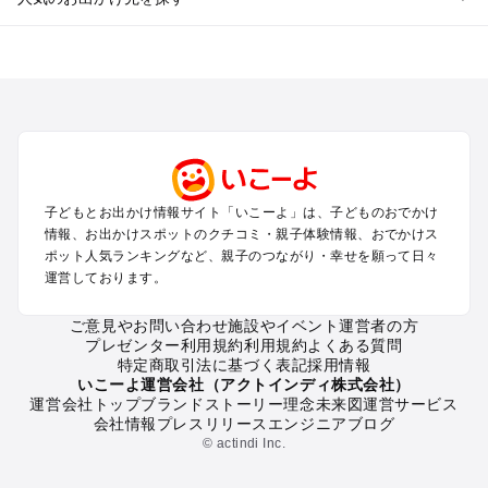
全国からプール子連れおでかけスポットを探す
北海道･東北のプールおでかけ
北陸･甲信越のプールおでかけ
関東のプールおでかけ
東海のプールおでかけ
関西のプールおでかけ
中国･四国のプールおでかけ
子どもとお出かけ情報サイト「いこーよ」は、子どものおでかけ
九州･沖縄のプールおでかけ
情報、お出かけスポットのクチコミ・親子体験情報、おでかけス
ポット人気ランキングなど、親子のつながり・幸せを願って日々
運営しております。
定番お出かけスポット
遊園地
ご意見やお問い合わせ
施設やイベント運営者の方
動物園
プレゼンター利用規約
利用規約
よくある質問
バーベキュー
特定商取引法に基づく表記
採用情報
釣り
いこーよ運営会社（アクトインディ株式会社）
運営会社トップ
ブランドストーリー
理念
未来図
運営サービス
牧場
会社情報
プレスリリース
エンジニアブログ
プール
© actindi Inc.
アスレチック
公園・総合公園