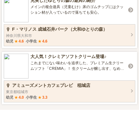
充実したゆとりの森の遊具の紹介
メインの複合遊具（児童むけ）床のゴムチップにはクッ
ション材が入っているので落ちても安心。
F・マリノス 成城石井パーク（大和ゆとりの森）
神奈川県大和市
幼児
★
4.6
小学生
★
4.6
大人気！クレミアソフトクリーム登場♪
これまでにない味わいを追求した、プレミアム生クリー
ムソフト「CREMIA」！ 生クリームが醸し出す、なめら
かで濃厚な”CREAM”と、厳選された素材を贅沢に使った
”PREMIUM”感を併せ持つ、こだわり溢れるソフトクリー
アミューズメントカフェプレビ 稲城店
ムです♪ 濃厚でなめらかな味わいと、ラングドシャタイプ
の斬新なコーン。 是非一度、お試しください♪
東京都稲城市
幼児
★
4.0
小学生
★
3.3