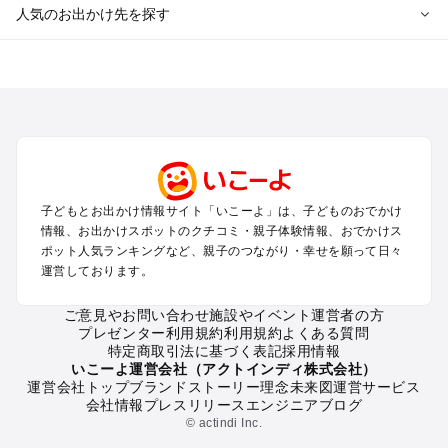
人気のお出かけ先を探す
全国からプール子連れおでかけスポットを探す
北海道･東北のプールおでかけ
北陸･甲信越のプールおでかけ
関東のプールおでかけ
東海のプールおでかけ
関西のプールおでかけ
中国･四国のプールおでかけ
子どもとお出かけ情報サイト「いこーよ」は、子どものおでかけ
九州･沖縄のプールおでかけ
情報、お出かけスポットのクチコミ・親子体験情報、おでかけス
ポット人気ランキングなど、親子のつながり・幸せを願って日々
運営しております。
定番お出かけスポット
遊園地
ご意見やお問い合わせ
施設やイベント運営者の方
動物園
プレゼンター利用規約
利用規約
よくある質問
バーベキュー
特定商取引法に基づく表記
採用情報
釣り
いこーよ運営会社（アクトインディ株式会社）
運営会社トップ
ブランドストーリー
理念
未来図
運営サービス
牧場
会社情報
プレスリリース
エンジニアブログ
プール
© actindi Inc.
アスレチック