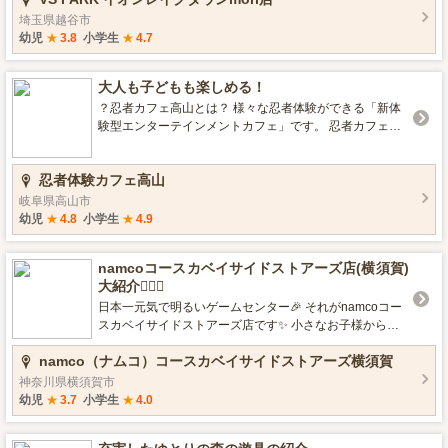
埼玉県越谷市
幼児
★
3.8
小学生
★
4.7
大人も子どもも楽しめる！
？忍者カフェ高山とは？ 様々な忍者体験ができる「新体
験型エンターテインメントカフェ」です。 忍者カフェ高
山では、「手裏剣」「吹き矢」「刀居合」「VR忍者ゲー
ム」など、忍者にまつわる体験ができ、 忍者服を身にま
忍者体験カフェ高山
とい、写真を撮ればインスタ映え間違いなし！ 室内なの
で雨の日もOK！お子様連れや、親子3世代が一緒にくつ
岐阜県高山市
ろぎながら楽しめるのがコンセプト。 親子で一緒に楽し
幼児
★
4.8
小学生
★
4.9
めるのはもちろん、カップル・グループでの体験でも充
分楽しめるのが、忍者カフェ高山です。
namcoコースカベイサイドストアーズ店(横須賀)
大紹介💁‍♀️✨
日本一元気で明るいゲームセンター🎉 それがnamcoコー
スカベイサイドストアーズ店です✨ 小さなお子様から大
人の方まで、全てのお客様がいつも楽しい気持ち嬉しい
namco（ナムコ）コースカベイサイドストアーズ横須賀
気持ちでご来店いただけるよう、今までもこれからも皆
様と関わりたいと願っております😊 こちらでは当店自慢
神奈川県横須賀市
のコーナーやお店全体の雰囲気等をご紹介します❗ 🌸皆様
幼児
★
3.7
小学生
★
4.0
とお会いできる日をスタッフ一同心よりお待ちしており
ます🌸