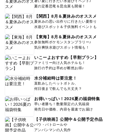
暑い夏に行きたい水遊びイベント♪
夏の定番恐竜＆昆虫展も開催！
【関西】8月＆夏休みのオススメ
夏休みの思い出作りに行きたい夏祭り
水遊びスポット＆子供無料イベントも
【東海】8月＆夏休みのオススメ
参加無料ポケモンスタンプラリー♪
気分爽快水遊びスポット情報も！
いこーよおすすめ【早割プラン】
ファミリー向け人気ホテルも！
旅行の予約は早めが断然お得♪
水分補給時は要注意！
直飲みしたペットボトル、
何日後まで飲んでも大丈夫？
お得いっぱい！2026夏の福袋特集
早い者勝ち！数量限定の人気福袋
発売日や価格、内容を最速でお届け
【子供映画】公開中＆公開予定作品
パウ・パトロールや
アンパンマンの人気作