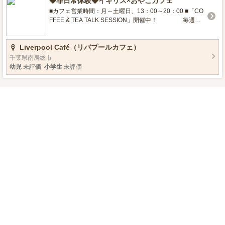
◆非日常体験◆イギリス×おやこカフェ
を小学5年から小学3年に前倒しし、小5・小6では英語を
正式な教科にします。 東京オリンピックを控えグローバ
■カフェ営業時間：月～土曜日、13：00～20：00 ■「CO
ル化などに対応するためです。ますます英語力が問われ
FFEE & TEA TALK SESSION」開催中！ 毎週
こととなります。 そんな時代を見据えた「本当に英語を
月・火・水・木・土曜日 ①13:00～13:30（30
話せるようになるための英会話」を体験してください。
分） ②14:00～14:30（30分） ③15:00
Liverpool Café（リバプールカフェ）
ネイティブ先生と、遊びながら英語にふれて慣れて学ん
～15:30（30分）
でいきましょう。 きっと英語が大好きになるはずです。
千葉県南房総市
パパ、ママと一緒だから安心してレッスンできます。 お
幼児
未評価
小学生
未評価
子様と一緒に、英語で楽しく過ごしてみませんか？