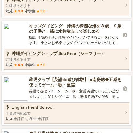
なたの夢が叶っちゃいます♪♪ 子供は４歳から参加できち
沖縄県うるま市
ゃう子供用のマーメイドもご用意しております。 女の子
幼児
★
4.8
小学生
★
5.0
だけや、親子、家族、カップル、妊娠中のママも楽しむ
事ができますよ 沖縄のビーチフォトやマタニティフォト
キッズダイビング 沖縄の綺麗な海を８歳、９歳
でも話題になっているので この機会に是非遊びに来てく
の子供と一緒に水柱散歩して楽しめる
ださいね
8歳、9歳の子供と体験ダイビングができるコースになり
ます。 小さいお子様でもダイビングにチャレンジしてみ
たい、何回かシュノーケリングをやっていてダイビング
沖縄ダイビングショップ Sea Free（シーフリー）
にチャレンジしたい子供におすすめツアー 可愛いクマノ
ミを見たり、お魚に餌をあげて楽しむコースになります
沖縄県うるま市
幼児
★
4.8
小学生
★
5.0
幼児クラブ【英語de遊び体験】in南房総◆五感を
使ってゲーム・歌・童謡
英語で遊ぼう！ ゲーム・歌・童謡 英語でいっぱい遊び
ましょう！ 楽しいゲーム・歌・動揺で遊びながら、気軽
に英語にふれる体験です。 夢中になるお子様の目の輝
English Field School
き、集中力にパパママも感激！シャッターチャンスで
す！ 講師のシモン先生は、温和で優しい人柄がとても人
千葉県南房総市
気です。 初心者の方がほとんどです。お子様のレベルに
幼児
未評価
小学生
未評価
合わせながら優しく丁寧な指導は大好評をいただいてお
ります。 2020年度、小学校では英語に親しむ活動の開始