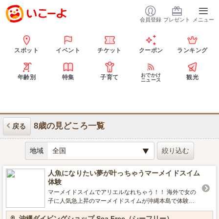
会員登録
プレゼント
メニュー
スポット
イベント
チケット
クーポン
ランキング
おでかけ
年齢別
特集
子育て
観光
ニュース
8歳の見どころ一覧
戻る
地域
人魚になりたい夢が叶っちゃうマーメイドスイム
体験
マーメイドスイムでアリエルなれちゃう！！ 海外で女の
子に人気急上昇のマーメイドスイムが沖縄本島で体験で
来ちゃう 恩納村の綺麗なプライベートビーチで撮影いた
沖縄ダイビングショップ Sea Free（シーフリー）
します。 一生に一度は人魚になってみたいなと思ったあ