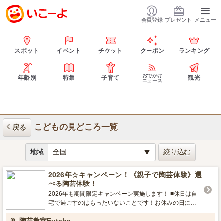
会員登録
プレゼント
メニュー
スポット
イベント
チケット
クーポン
ランキング
おでかけ
年齢別
特集
子育て
観光
ニュース
こどもの見どころ一覧
戻る
地域
2026年☆キャンペーン！《親子で陶芸体験》選
べる陶芸体験！
2026年も期間限定キャンペーン実施します！ ■休日は自
宅で過ごすのはもったいないことです！お休みの日には
何処へお出かけしますか？ 陶芸教室Futabaは全天候型の
陶芸教室Futaba
体験レジャー施設です。 雨の日でも安心の屋内型施設の