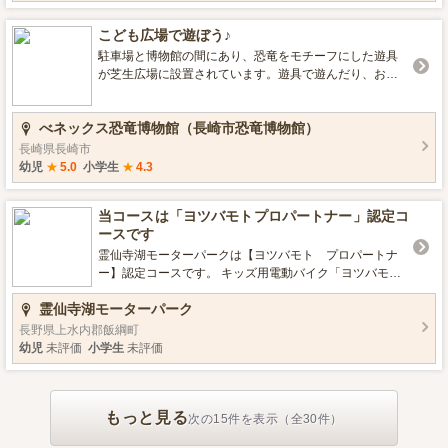
ため、突然の雨が降ってしまっても安心です。 ご家族の
お出かけには、子どもがよろこぶ「陶芸体験」でみんな
こども広場で遊ぼう♪
で楽しくおでかけしましょう。 みんなで楽しく制作した
作品は、もちろん食器としてもお使いいただけますの
駐車場と博物館の間にあり、恐竜をモチーフにした遊具
で、作った後でも２度目の楽しみも味わえます。 粘土遊
が芝生広場に設置されています。遊具で遊んだり、お散
びの雰囲気も楽しみながら、実用的な物も作れて一石二
歩したり、小さなお子様からご年配の方まで、それぞれ
鳥。 気がつくと、子供だけでなく、お父さん、お母さん
が楽しめる場所です。
べネックス恐竜博物館（長崎市恐竜博物館）
も真剣に焼きもの作りに熱中していらっしゃいますよ！
《雨の日のお出かけも、家族・子供で陶芸体験》 子供
長崎県長崎市
や、親子で楽しめる体験型のレジャーは家族での旅行や
幼児
★
5.0
小学生
★
4.3
休日のお出かけにおすすめです。その中でも小さなお子
様でも楽しめ、形あるものが残る陶芸体験は親子での思
当コースは「ヨツバモトプロパートナー」認定コ
い出作りに最適です。シルバーウィークにご家族で一緒
ースです
に参加する場合には何を作ろうかと親子で話合うのも楽
しみの一つになります。 陶芸体験は親子で楽しめるだけ
霊仙寺湖モーターパークは【ヨツバモト プロパートナ
でなく、作る喜びやどんな風に仕上がるかというワクワ
ー】認定コースです。 キッズ用電動バイク「ヨツバモ
ク感も同時に体験することができます。 《ご夫婦のお出
ト」車両を、見て・触れて・乗って・走れる... 体験走行
かけにも陶芸体験が人気》 詳細は、公式HPをご覧くださ
霊仙寺湖モーターパーク
から、車体の購入、そしてメンテナンスやアフターサポ
い お申し込みも公式HP（陶芸教室Futaba）から
ートまでを一貫して 応援することができるショップ・コ
長野県上水内郡飯綱町
ースとしてメーカー【プロパートナー】認定を受けた 安
幼児
未評価
小学生
未評価
心のダートコースです。 バイクに乗ってみたい！ なにか
スポーツをしてみたい！ 体を動かして、大胆に外遊びが
したい！などなど そんなキッズやご家族を応援します。
もっと見る
ぜひ、コースでホンモノのヨツバモトに触れてみません
次の15件を表示（全30件）
か？