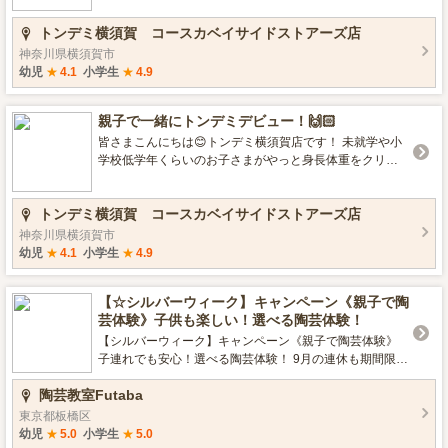
かけにしたり 是非素敵な思い出をトンデミ横須賀で作り
トンデミ横須賀 コースカベイサイドストアーズ店
ませんか❓ 今回はトンデミ横須賀が大好きな2組の親子の
遊び体験をレポートします😊
神奈川県横須賀市
幼児
★
4.1
小学生
★
4.9
親子で一緒にトンデミデビュー！🙌🏻
皆さまこんにちは😊トンデミ横須賀店です！ 未就学や小
学校低学年くらいのお子さまがやっと身長体重をクリア
し、初めてトンデミで遊ぶ際、親御さんも一緒に遊ぶか
どうか悩ましい所ですよね。お子さまだけでトンデミで
トンデミ横須賀 コースカベイサイドストアーズ店
遊ばせてみたものの、高い所が怖かったり、知らない人
が沢山遊んでいる中で緊張してしまって、思うように遊
神奈川県横須賀市
べない...そんな声も時折耳にします。 という事で今回は...
幼児
★
4.1
小学生
★
4.9
お子さまのトンデミデビューには、親御さんもぜひ一緒
に遊んでほしい！ 人気のクライミングが出来なくても楽
【☆シルバーウィーク】キャンペーン《親子で陶
しめる✨ 親子で一緒に楽しんで頂けるポイントをお届け
芸体験》子供も楽しい！選べる陶芸体験！
します！
【シルバーウィーク】キャンペーン《親子で陶芸体験》
子連れでも安心！選べる陶芸体験！ 9月の連休も期間限定
キャンペーン実施中！ ■秋のお休みに自宅で過ごすのはも
陶芸教室Futaba
ったいないことです！休日はどこへお出かけしますか？
お出かけにおすすめ陶芸体験、陶芸教室Futabaは全天候
東京都板橋区
型のレジャー施設です。 雨の日でも安心の屋内型施設の
幼児
★
5.0
小学生
★
5.0