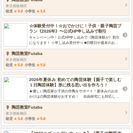
ため、突然の雨が降ってしまっても安心です。 ご家族の
東京都板橋区
お出かけには、子どもがよろこぶ「陶芸体験」でみんな
幼児
★
5.0
小学生
★
5.0
で楽しく体験しましょう。 みんなで楽しく制作した作品
は、もちろん手作りの食器としてもお使いいただけます
☆体験受付中！☆おでかけに！子供・親子陶芸プ
ので、作った後でも２度目の楽しみも味わえます。 粘土
ラン《2026年》〜公式HP申し込みで割引
遊びの雰囲気も楽しみながら、実用的な物も作れて一石
二鳥。 気がつくと、子供だけでなく、お父さん、お母さ
キャンペーン中！公式HP申し込みで《陶芸体験が》割引
んも真剣に焼きもの作りに熱中していらっしゃいます
になります！ ☆申し込み受付中☆ ■日曜日や週末のお出
よ！ 《休日のお出かけも、家族・子供で陶芸体験を》 寒
かけはどうしましょう？休日は自宅で過ごすのはもった
陶芸教室Futaba
い冬でも、室内で楽しめる体験プランは、家族での旅行
いないことです！ 陶芸教室Futabaは全天候型の体験レジ
や休日のお出かけにおすすめです。その中でも小さなお
ャー施設なので、 暑い夏、寒い冬、雨の日や、突然の雨
東京都板橋区
子様でも楽しめ、形あるものが残る陶芸体験は親子での
が降ってしまっても安心です。 ご家族のお出かけには、
幼児
★
5.0
小学生
★
5.0
思い出作りに最適です。ご家族で一緒に参加する場合に
天気に左右されない「陶芸体験」でみんなで楽しく体験
は何を作ろうかと親子で話合うのも楽しみの一つになり
しましょう。 制作した作品は、もちろん手作りの食器と
2026年夏休み 初めての陶芸体験【親子で楽しむ
ます。 陶芸体験は親子で楽しめるだけでなく、作る喜び
してもお使いいただけますので、作った後でも２度目の
１日陶芸体験】形に残る思い出を作ろう！
やどんな風に仕上がるかというワクワク感も同時に体験
楽しみも味わえます。 粘土遊びの雰囲気も楽しみなが
することができますよ。 《ご家族・子供連れのお出かけ
ら、実用的な物も作れて一石二鳥。 気がつくと、子供だ
★優しい陶芸家が子供の作陶をサポート！夏休みのお出
にも陶芸体験が人気》 詳細は、公式HPをご覧ください
けでなく、お父さん、お母さんも真剣に焼きもの作りに
かけはの陶芸体験がおすすめ！ 自由研究にも対応して
お申し込みも公式HP《陶芸教室Futaba》からどうぞ
熱中していらっしゃいますよ！ 《休日のお出かけも、家
います！ 優しくて頼りになる、若手陶芸家が子供の作品
陶芸教室Futaba
族・子供で陶芸体験を》 子供も簡単に楽しめる陶芸体験
づくりをお手伝い。 もちろん、子供1人だけで参加もでき
プランは、工作好きの子供に最適です。小さなお子様で
ます。 成形方法は、２種類。 １つ目は、手で回るろくろ
東京都板橋区
も楽しめ、形あるものが残る陶芸体験は親子での思い出
を使用して、ひも作りという縄文式土器のような作り方
幼児
★
5.0
小学生
★
5.0
作りにも最適です。ご家族で一緒に参加する場合には何
で楽しく作っていきます。 ヘビの形の粘土のひもを作っ
を作ろうかと親子で話合うのも楽しみの一つになりま
て、だんだんと土を積み上げていくだけで、子供も簡単