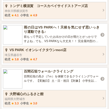
ます。作品にはメッセージや可愛いイラストなど自由に
いうワクワク感も同時に体験することができます。 《お
も 楽しいっ❗安心っ❗快適っ❗ に楽しめるポイントを ギュッ
方は、ぜひキッズダムへお越しください。 水しぶき、笑
トンデミ横須賀 コースカベイサイドストアーズ店
入れられます。 別オプションで、絵付け体験もできま
友達とのお出かけにも陶芸体験が人気》 詳細は、公式HP
とまとめてみました😁 1番のオススメはやっぱり全天候
顔、夏の思い出。 キッズダムのじゃぶじゃぶプールで、
す 追加個数の制作もできます（オプション） ■作品の引
をご覧ください お申し込みも公式HP【陶芸教室Futaba】
型アスレチックということ✨ 雨を気にせず思いっきり遊
夏を思いきり楽しもう！
神奈川県横須賀市
き渡し 直接引き取り、または配送が選べます ※お急ぎ
から
ぶことができるのは魅力的です！！ もちろん晴れた日も
幼児
★
4.1
小学生
★
4.9
の方用のスピード焼成で、最短２週間程度で焼き上げも
日焼けや熱中症を気にせず遊べるので安心ですよね😍 ト
可能です（オプション） おすすめポイント！ ■手で回す
ンデミでは当日受付と事前予約ができます♪ オススメは事
雨の日はVS PARKへ！天候を気にせず思いっき
ろくろを使用するので初心者に最適！ 電動ろくろと違
前予約。 枠が空いていれば利用時間の３０分前まで予約
り運動できる♪
い、手で回して作るため簡単に成形ができる ■釉薬は全て
可能なので、 急遽トンデミを利用する場合も予定を立て
教室オリジナル調合の本格派！ 他にない本格的な焼き上
やすいのも魅力的💛 トランポリンやクライミングなど普
前もって予定していたお出かけの日が雨だとがっかりで
がりが自慢です 天然、安心素材を使用 ■粘土は妥協な
段できない遊びで おもいっきり身体を動かして遊ぶこと
すよね... でも、VS PARKなら大丈夫！！ 完全屋内型の施
し！陶芸産地から直送！ 粘土にも妥協しません 益子焼
で 夜の寝つきが良くなると多くの方からお声をいただい
設なので、天候に左右されることなく思いっきり運動で
の良質粘土を使用 ■作品にサインを入れたり、模様を彫っ
VS PARK イオンレイクタウンmori店
ております！ ぜひ家族やお友だちと遊びに来てください
きます♪ 雨でどんよりとした気分も、運動不足も、VS PA
たりできる！ 制作の日付や、大切な方へのメッセージ、
ね♪
RKでスッキリ解消できちゃいます！ 思いっきり遊んだ後
埼玉県越谷市
可愛い模様など自由に入れられる ■他の教室と違い、高台
は、レイクタウン内でお食事やショッピングなど、雨で
幼児
★
3.8
小学生
★
4.7
削りもできる！ 作品の裏側の高台まで削るため、すべて
も １日中楽しめますよ🙌 ここでは、VS PARK イオンレ
の工程が体験できる
イクタウンmori店が、 雨の日でも快適に遊べるポイント
百間石垣ウォール･クライミング
をご紹介します😊
百間石垣の高さ（7ｍ）を体験できるクライミングウォー
ルです。 【実施日】 土・日・祝日 【対象】 小学生以上
（身長110cm以上、体重16kg以上120kg未満） 【参加
費】 70円（保険料として1回予約分につき） 【利用方
大野城心のふるさと館
法】 利用の際は初回のみ規約書と利用申込書・誓約書へ
の記入が必要です。 用紙は心のふるさと館ホームページ
福岡県大野城市
からダウンロードできます。 ※18才未満の利用の際は、
幼児
★
3.3
小学生
★
3.0
上記書類に保護者の同意（署名）が必要です。初回利用