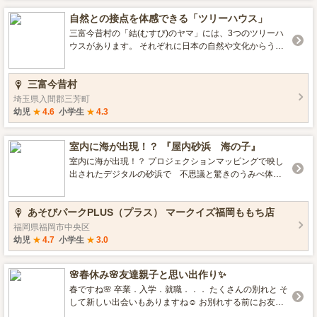
時に保護者が同伴できない場合は記入したものを持って
自然との接点を体感できる「ツリーハウス」
きてください。 【予約方法】 利用の際は予約が必要で
す。 当日予約制ですので、利用当日に1階総合案内にて予
三富今昔村の「結(むすび)のヤマ」には、3つのツリーハ
約受付を行ってください。 予約は利用する本人のみと
ウスがあります。 それぞれに日本の自然や文化からうま
し、代表者による団体予約は受付できません。また、電
れた伝統色がハウスネームが名付けられています。 ま
話やメールでの予約はできません。 【受付時間】 ①午
た、ハウス内では普段は見えない「森を感じる」体験し
三富今昔村
前 9:00～11:25 ②午後 12:30～16:25 ※定員になり次
てもらうことができます。 自分と自然の様々な接点を覗
第、予約受付終了となります。また、別スケジュールに
く、触れる、動く、想像して学べる体験型の環境教育の
埼玉県入間郡三芳町
よる特別運用を行う場合があります。 【注意事項】 ･裸
場です。 全部のツリーハウスを探検してみよう！
幼児
★
4.6
小学生
★
4.3
足や土足は利用できません。レンタルシューズ（無料）
を利用の際は靴下を持ってきてください。 ･すでに利用登
室内に海が出現！？ 『屋内砂浜 海の子』
録している人は「クライミングウォール利用者カード」
を持ってきてください。 ･動きやすい服装で利用してくだ
室内に海が出現！？ プロジェクションマッピングで映し
さい。スカートでの利用はできません。 ･ヘルメットを着
出されたデジタルの砂浜で 不思議と驚きのうみべ体
用しますので、髪の長い人は髪ゴムを持ってきてくださ
験！ 波の音に癒されながら 海の生き物を追いかけた
い。 ★詳細は心のふるさと館ホームページをご覧くださ
り、捕まえたり。 親子で楽しめます！ クジラやジンベ
い。 http://www.onojo-occm.jp/
あそびパークPLUS（プラス） マークイズ福岡ももち店
イザメにも会えるかも！？
福岡県福岡市中央区
幼児
★
4.7
小学生
★
3.0
🌸春休み🌸友達親子と思い出作り✨
春ですね🌸 卒業．入学．就職．．． たくさんの別れと そ
して新しい出会いもありますね☺ お別れする前にお友達
との思い出作りだったり 新しい出会いで仲良くなるきっ