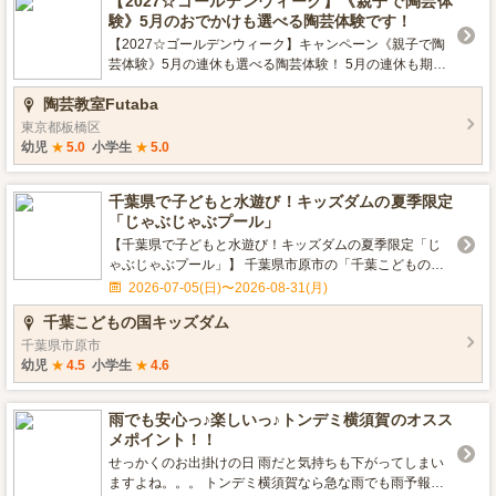
【2027☆ゴールデンウィーク】《親子で陶芸体
す。 陶芸体験は親子で楽しめるだけでなく、作る喜びや
に楽しくやきものができあがっていきます。子供にも簡
験》5月のおでかけも選べる陶芸体験です！
どんな風に仕上がるかというワクワク感も同時に体験す
単ですよ。時間は10:30~と14:00~の２クラスです。 ２つ
ることができますよ。 詳細は、公式HP《陶芸教室Futab
目は電動ろくろ。時間は16:30~ですが、電気で回る「ろ
【2027☆ゴールデンウィーク】キャンペーン《親子で陶
a》をご覧ください お申し込みも公式HP《陶芸教室Futab
くろ」を使用して陶器を作っていきます。ろくろ体験は
芸体験》5月の連休も選べる陶芸体験！ 5月の連休も期間
a》からどうぞ
難しそうに思われがちですが、電動ろくろプランでは先
限定キャンペーン実施中！ ■春のお休みに自宅で過ごすの
陶芸教室Futaba
生がマンツーマンで教えるのでご安心を。 子供と一緒に
はもったいないことです！休日はどこへお出かけします
陶芸家の先生がサポートします。 詳細は公式HPをご覧く
か？ 2025年版お出かけにおすすめ陶芸体験、陶芸教室Fu
東京都板橋区
ださい 陶芸教室Futabaの一日陶芸体験では、粘土でお好
tabaは全天候型のレジャー施設です。 雨の日でも安心の
幼児
★
5.0
小学生
★
5.0
きな陶器を作り、窯で焼き上げる前までの工程を楽しく
屋内型施設のため、突然の雨が降ってしまっても安心で
学んでいただくことが出来ます。特に陶芸が初めての子
す。 ご家族の連休のお出かけには、子どもがよろこぶ
千葉県で子どもと水遊び！キッズダムの夏季限定
供には丁寧に指導いたしますので、初めての子供や園児
「陶芸体験」でみんなで楽しくおでかけしましょう。 み
「じゃぶじゃぶプール」
の子どもにも簡単に陶芸体験を楽しんでいただけます。
んなで楽しく制作した作品は、もちろん食器としてもお
後日、焼き上がった作品をお持ち帰りになり、食器や宿
使いいただけますので、作った後でも２度目の楽しみも
【千葉県で子どもと水遊び！キッズダムの夏季限定「じ
題の陶芸作品としてお使いいただく事が可能です。この
味わえます。 粘土遊びの雰囲気も楽しみながら、実用的
ゃぶじゃぶプール」】 千葉県市原市の「千葉こどもの国
機会にぜひ一度陶芸体験をしてみましょう。 ■体験料金
な物も作れて一石二鳥。 気がつくと、子供だけでなく、
キッズダム」では、夏季限定の水遊びエリア「じゃぶじ
2026-07-05(日)〜2026-08-31(月)
公式HPで特別価格:お一人600円割引です！（複数人参加
お父さん、お母さんも真剣に焼きもの作りに熱中してい
ゃぶプール」を営業します。 浅めのプールで、小さなお
千葉こどもの国キッズダム
でも適用） ■《夏休み陶芸体験プラン！》開催日 火曜・
らっしゃいますよ！ 《雨の日のお出かけも、家族・子供
子さまから小学生まで楽しく遊べるのが魅力。イルカく
水曜・土曜・日曜 ◎午前10:30クラス ◎午後14:00ク
で陶芸体験》 子供や、親子で楽しめる体験型のレジャー
んスライダー、チッパくんスライダー、滝や橋、水のシ
千葉県市原市
ラス ◎電動ろくろは16:30クラス ※空き状況はカレ
は家族での旅行や連休のお出かけにおすすめです。その
カケなど、夏ならではの遊びがいっぱいです。 水深は一
幼児
★
4.5
小学生
★
4.6
ンダーをご覧ください ■参加可能人数 ８名程度まで可能
中でも小さなお子様でも楽しめ、形あるものが残る陶芸
番深いところでも約50cmなので、はじめての水遊びにも
（それ以上は貸切で対応） ■持ち物 手ぶらでOK (服装
体験は親子での思い出作りに最適です。ゴールデンウィ
おすすめ。保護者の方に見守っていただきながら、親子
雨でも安心っ♪楽しいっ♪トンデミ横須賀のオスス
も普段着で良いです） ■講師 1名～2名の講師が全力
ークにご家族で一緒に参加する場合には何を作ろうかと
で安心して夏の思い出づくりをお楽しみいただけます。
メポイント！！
サポート！ ■成形方法 子供や初心者にも簡単！手で回し
親子で話合うのも楽しみの一つになります。春の陽気な
じゃぶじゃぶプールは午前の部・午後の部の入替制で、
て作る本格ロクロを使用 ■陶芸制作品 定番のお茶碗・湯
気候の中で陶芸を楽しみましょう。 陶芸体験は親子で楽
せっかくのお出掛けの日 雨だと気持ちも下がってしまい
料金は各部1名600円。夏休みのおでかけ先や、千葉県・
呑み・小鉢・マグカップ・ペアカップ等自由に選択でき
しめるだけでなく、作る喜びやどんな風に仕上がるかと
ますよね。。。 トンデミ横須賀なら急な雨でも雨予報で
関東エリアで子どもと遊べる水遊びスポットをお探しの