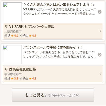
たくさん遊んだあとは思い出をシェアしよう！♪
VS PARK セブンパーク天美店の出入口付近に サッカース
タジアムをイメージしたメッセージボードを設置しまし
た✨ たくさん遊んだあとは、メッセージで思い出をシェ
アしよう！
VS PARK セブンパーク天美店
大阪府松原市
幼児
★
4.0
小学生
★
4.4
バランスボールで手軽に体を動かそう！
バランスボールに座りながら、音楽に合わせて弾むエク
ササイズです♪ 小さなお子様からご年配の方まで、みんな
で楽しく有酸素運動をしてみませんか。 運動が苦手な方
でも楽しく体を動かせますよ！ こちらは事前予約が必要
国民宿舎恵那山荘
となります。詳しくは公式サイト「AeruStay」アクティ
ビティ体験をご確認ください https://reserve.aerushop.jp/
岐阜県恵那市
provider/activity_plan?sourcePage=plalist&planId=45
幼児
★
3.8
小学生
★
4.2
もっと見る
次の15件を表示（全87件）