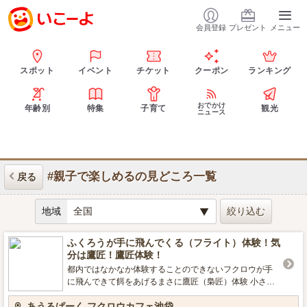
会員登録
プレゼント
メニュー
スポット
イベント
チケット
クーポン
ランキング
おでかけ
年齢別
特集
子育て
観光
ニュース
#親子で楽しめるの見どころ一覧
戻る
地域
ふくろうが手に飛んでくる（フライト）体験！気
分は鷹匠！鷹匠体験！
都内ではなかなか体験することのできないフクロウが手
に飛んできて餌をあげるまさに鷹匠（梟匠）体験 小さい
お子様でも大人の方と一緒に出来ます。手に飛来するふ
あうるぱーく フクロウカフェ池袋
くろう体験で驚きと感動を！！ お子様が怖がらなければ