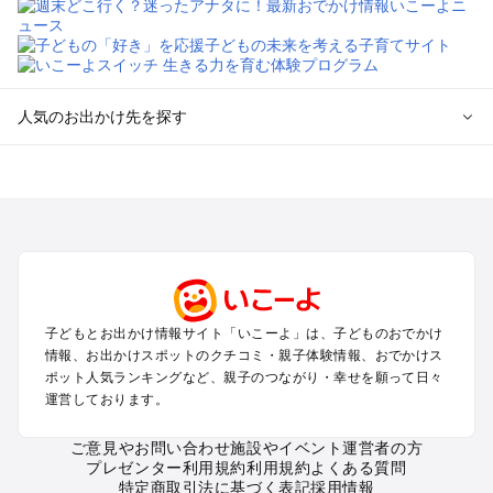
人気のお出かけ先を探す
全国からプール子連れおでかけスポットを探す
北海道･東北のプールおでかけ
北陸･甲信越のプールおでかけ
関東のプールおでかけ
東海のプールおでかけ
関西のプールおでかけ
中国･四国のプールおでかけ
子どもとお出かけ情報サイト「いこーよ」は、子どものおでかけ
九州･沖縄のプールおでかけ
情報、お出かけスポットのクチコミ・親子体験情報、おでかけス
ポット人気ランキングなど、親子のつながり・幸せを願って日々
運営しております。
定番お出かけスポット
遊園地
ご意見やお問い合わせ
施設やイベント運営者の方
動物園
プレゼンター利用規約
利用規約
よくある質問
バーベキュー
特定商取引法に基づく表記
採用情報