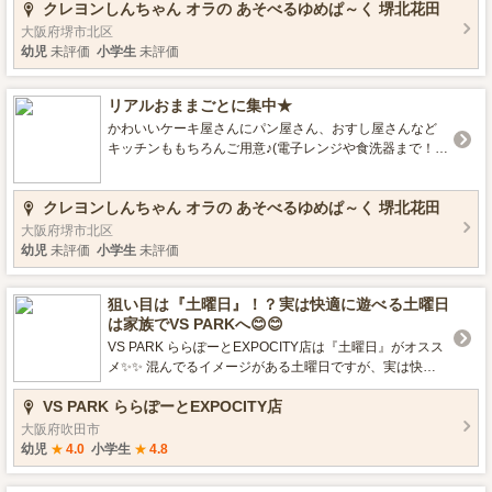
クレヨンしんちゃん オラの あそべるゆめぱ～く 堺北花田
大阪府堺市北区
幼児
未評価
小学生
未評価
リアルおままごとに集中★
かわいいケーキ屋さんにパン屋さん、おすし屋さんなど
キッチンももちろんご用意♪(電子レンジや食洗器まで！)
お子さまの頭の中で描いたストーリーの登場人物になっ
て 親子で一緒におままごとを楽しもう🎵
クレヨンしんちゃん オラの あそべるゆめぱ～く 堺北花田
大阪府堺市北区
幼児
未評価
小学生
未評価
狙い目は『土曜日』！？実は快適に遊べる土曜日
は家族でVS PARKへ😊😊
VS PARK ららぽーとEXPOCITY店は『土曜日』がオスス
メ✨✨ 混んでるイメージがある土曜日ですが、実は快適
に遊べる日が多いです😁😁 そのため、初めての方でもた
VS PARK ららぽーとEXPOCITY店
くさんのアクティビティをまわりやすいです！！ ぜひ土
曜日は家族みんなでバラエティスポーツ⚽🏀を楽しも
大阪府吹田市
う！！
幼児
★
4.0
小学生
★
4.8