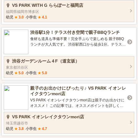
VS PARK WITH G ららぽーと福岡店
福岡県福岡市博多区
幼児
★
3.0
小学生
★
4.1
渋谷駅1分！テラス付き空間で親子BBQランチ
食材も道具も準備不要！完全手ぶらで楽しめる 親子BBQ
ランチが大人気です。 渋谷駅西口から徒歩1分。テラス付
きの開放的な空間で、 おいしいお肉を自分で焼いて食べ
る体験は、 お子さまにとって忘れられない夏の思い出
渋谷ガーデンルーム４F（道玄坂）
に。 タコスなど、お子さまも喜ぶメニューが充実してい
ます。 屋内テラスなので、暑い日も雨の日も天候を気に
東京都渋谷区
せず安心。 開放感あふれる店内で、家族みんなで ゆった
幼児
★
5.0
小学生
★
5.0
りとBBQタイムをお過ごしいただけます。 ▼お子さま向
け特典 ・未就学児：無料 ・小中学生：半額 ▼安心の設備
親子のお出かけにぴったり♪ VS PARK イオンレ
・ベビーカーで入店OK ・お子さま向けソフトドリンク完
イクタウンmori店
備 (オレンジジュース・コーラ・ジンジャエール等) ・2面
プロジェクターでお子さま向け映像も上映可能 ▼パパマ
VS PARK イオンレイクタウンmori店は親子のお出かけに
マもうれしいポイント ・買い出し、コンロ準備、火おこ
オススメ！ この記事では、オススメポイントを詳しくご
し、片付け全部不要 ・無煙BBQで煙が気にならない ・日
紹介します😉
VS PARK イオンレイクタウンmori店
焼け・虫の心配なし
埼玉県越谷市
幼児
★
3.8
小学生
★
4.7