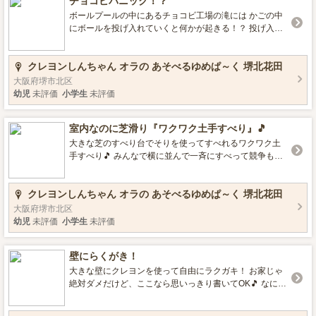
チョコビパニック！？
ボールプールの中にあるチョコビ工場の滝には かごの中
にボールを投げ入れていくと何かが起きる！？ 投げ入れ
るのが苦手な小さなお子様は 不思議なチョコレートボッ
クスの穴にボールをいれればOK びゅーんっと入れたボー
クレヨンしんちゃん オラの あそべるゆめぱ～く 堺北花田
ルがかごの中に入っていくよ🎵
大阪府堺市北区
幼児
未評価
小学生
未評価
室内なのに芝滑り『ワクワク土手すべり』🎵
大きな芝のすべり台でそりを使ってすべれるワクワク土
手すべり🎵 みんなで横に並んで一斉にすべって競争も出
来ちゃいます！ 大人になって久々にやってみると、意外
とドキドキ…
クレヨンしんちゃん オラの あそべるゆめぱ～く 堺北花田
大阪府堺市北区
幼児
未評価
小学生
未評価
壁にらくがき！
大きな壁にクレヨンを使って自由にラクガキ！ お家じゃ
絶対ダメだけど、ここなら思いっきり書いてOK🎵 なにも
見ないでしんちゃん、描けるかな？