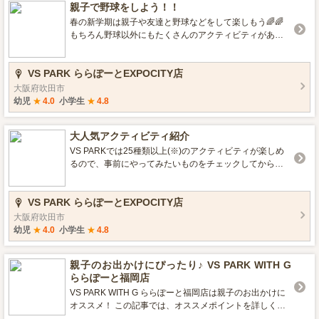
親子で野球をしよう！！
春の新学期は親子や友達と野球などをして楽しもう🌈🌈
もちろん野球以外にもたくさんのアクティビティがある
ので運動ができます⚽ 目の前には商業施設があるのでお
子さんだけ遊んで、保護者の方はショッピングもできま
VS PARK ららぽーとEXPOCITY店
す👍 室内にあるので雨の心配はいりません☔
大阪府吹田市
幼児
★
4.0
小学生
★
4.8
大人気アクティビティ紹介
VS PARKでは25種類以上(※)のアクティビティが楽しめ
るので、事前にやってみたいものをチェックしてから行
くのがオススメ！ 特に小学生・中学生に大人気のアクテ
ィビティを紹介するので、お気に入りをチェックしてみ
VS PARK ららぽーとEXPOCITY店
て♪ ※アクティビティによって、年齢、身長、体重制限等
のあるものがあります。詳しくはVS PARK公式サイトを
大阪府吹田市
ご確認ください。小学生未満のお子様は全てのアクティ
幼児
★
4.0
小学生
★
4.8
ビティを体験できません。
親子のお出かけにぴったり♪ VS PARK WITH G
ららぽーと福岡店
VS PARK WITH G ららぽーと福岡店は親子のお出かけに
オススメ！ この記事では、オススメポイントを詳しくご
紹介します😉