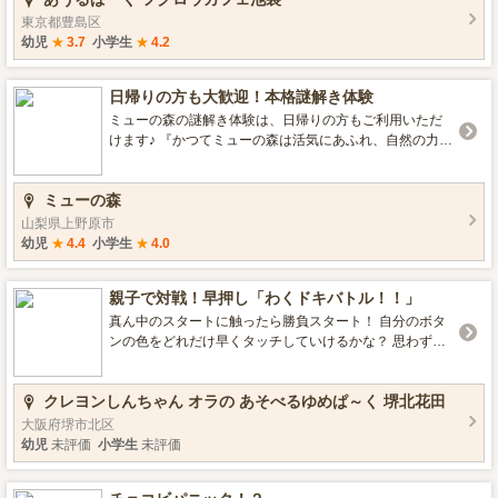
挑戦できる体験ですが、フクロウが寝ていたり、フクロ
東京都豊島区
ウの体調により出来ないことも ありますのでその点はご
幼児
★
3.7
小学生
★
4.2
理解ください。 体験型フクロウカフェあうるぱーくの一
番人気の体験！！ ふくろうのフライト体験（鷹匠体験）
日帰りの方も大歓迎！本格謎解き体験
ミューの森の謎解き体験は、日帰りの方もご利用いただ
けます♪ 『かつてミューの森は活気にあふれ、自然の力を
活かした独自の文明を築いていた。 ところがある日、よ
そから来た者たちが押し寄せてきて…。』 ミューの森に
ミューの森
残されたストーリーにそって、 フィールド内に散りばめ
られた謎に挑戦する、謎解き冒険イベント。 ◆料金◆ 3,
山梨県上野原市
000円(税込)/1グループ ※1グループ4名まで参加可 ※3
幼児
★
4.4
小学生
★
4.0
歳以上から人数に含みます。 ※1グループにつき謎解き冒
険キットは1セットお渡しします。 謎解き冒険キットの
親子で対戦！早押し「わくドキバトル！！」
追加は1キットにつき3,000円(税込)いただきます。 ◆定
員◆ 各回20グループ 定員に届き次第、受付を終了させて
真ん中のスタートに触ったら勝負スタート！ 自分のボタ
いただきます。 ◆予約◆ 当日、本館フロントにて受付を
ンの色をどれだけ早くタッチしていけるかな？ 思わず大
承っております。 ◆利用条件◆ ・妊娠されている方、飲
人の方が盛り上がっちゃうかも！ ぜひみんな遊びに来た
酒されている方はご参加できません。 ・動きやすい服装
らチャレンジしてみてね🎵 コツは少し離れて5個のボタン
クレヨンしんちゃん オラの あそべるゆめぱ～く 堺北花田
でご参加ください。 （サンダル履き、スカート不可） ・
全体が見える位置にスタンバイすること✨
雨天決行、荒天中止 ※強風、雷の場合は開始10分前に最
大阪府堺市北区
終判断を行います。 ◆持ち物◆ ・お飲み物、汗ふきタオ
幼児
未評価
小学生
未評価
ル、帽子、雨天時は雨具 ※日焼け止め、虫除けなどある
と便利です。