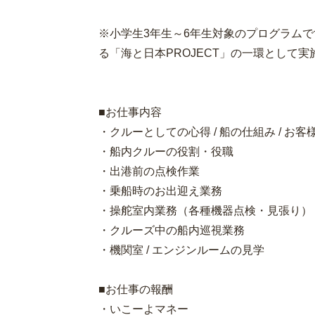
※小学生3年生～6年生対象のプログラム
る「海と日本PROJECT」の一環として実
■お仕事内容
・クルーとしての心得 / 船の仕組み / お
・船内クルーの役割・役職
・出港前の点検作業
・乗船時のお出迎え業務
・操舵室内業務（各種機器点検・見張り）
・クルーズ中の船内巡視業務
・機関室 / エンジンルームの見学
■お仕事の報酬
・いこーよマネー