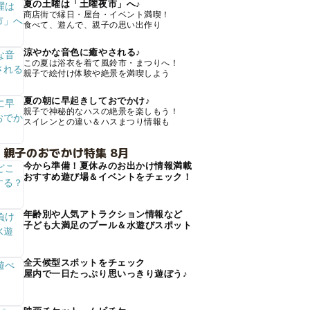
夏の土曜は「土曜夜市」へ♪
商店街で縁日・屋台・イベント満喫！
食べて、遊んで、親子の思い出作り
涼やかな音色に癒やされる♪
この夏は浴衣を着て風鈴市・まつりへ！
親子で絵付け体験や絶景を満喫しよう
夏の朝に早起きしておでかけ♪
親子で神秘的なハスの絶景を楽しもう！
スイレンとの違い＆ハスまつり情報も
 親子のおでかけ特集 8月
今から準備！夏休みのお出かけ情報満載
おすすめ遊び場＆イベントをチェック！
年齢別や人気アトラクション情報など
子ども大満足のプール＆水遊びスポット
全天候型スポットをチェック
屋内で一日たっぷり思いっきり遊ぼう♪