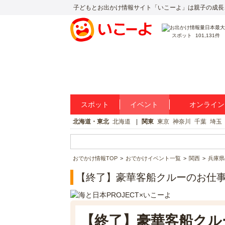
子どもとお出かけ情報サイト「いこーよ」は親子の成長
スポット
101,131件
スポット
イベント
オンライン
北海道・東北
北海道
関東
東京
神奈川
千葉
埼玉
おでかけ情報TOP
おでかけイベント一覧
関西
兵庫県
【終了】豪華客船クルーのお仕
【終了】豪華客船クル