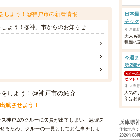
をしよう！@神戸市の新着情報
日本最
チック
をしよう！@神戸市からのお知らせ
京都府
大人も
種類の
今週ま
第2部
クーポ
ゼント！
大阪府
事をしよう！@神戸市の紹介
人気の
部はお
2を出航させよう！
ナス神戸2のクルーに欠員が出てしまい、急遽ス
兵庫県
させるため、クルーの一員としてお仕事をしよ
予報地点：
2026年08