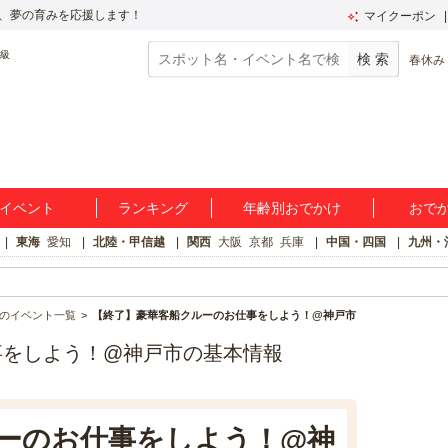
、夢の育みを応援します！
マイクーポン
春休み
イベント
ランキング
年齢別おでかけ
おで
東海
愛知
北陸・甲信越
関西
大阪
京都
兵庫
中国・四国
九州・
のイベント一覧
【終了】豪華客船クルーのお仕事をしよう！@神戸市
事をしよう！@神戸市の基本情報
ーのお仕事をしよう！@神