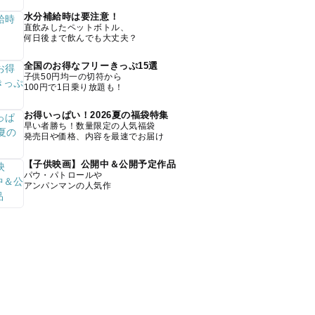
水分補給時は要注意！
直飲みしたペットボトル、
何日後まで飲んでも大丈夫？
全国のお得なフリーきっぷ15選
子供50円均一の切符から
100円で1日乗り放題も！
お得いっぱい！2026夏の福袋特集
早い者勝ち！数量限定の人気福袋
発売日や価格、内容を最速でお届け
【子供映画】公開中＆公開予定作品
パウ・パトロールや
アンパンマンの人気作