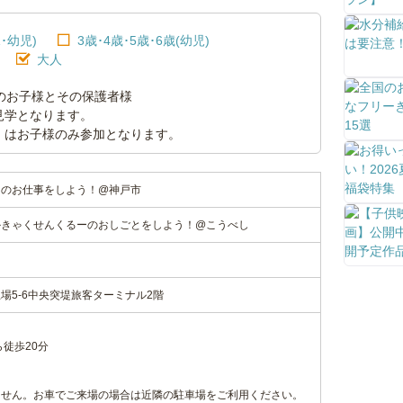
･幼児)
3歳･4歳･5歳･6歳(幼児)
大人
のお子様とその保護者様
見学となります。
）はお子様のみ参加となります。
ーのお仕事をしよう！@神戸市
かきゃくせんくるーのおしごとをしよう！@こうべし
ー
場5‐6中央突堤旅客ターミナル2階
〉
徒歩20分
〉
ません。お車でご来場の場合は近隣の駐車場をご利用ください。