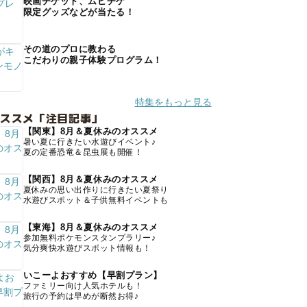
映画チケット、ムビチケ
限定グッズなどが当たる！
その道のプロに教わる
こだわりの親子体験プログラム！
特集をもっと見る
オススメ「注目記事」
【関東】8月＆夏休みのオススメ
暑い夏に行きたい水遊びイベント♪
夏の定番恐竜＆昆虫展も開催！
【関西】8月＆夏休みのオススメ
夏休みの思い出作りに行きたい夏祭り
水遊びスポット＆子供無料イベントも
【東海】8月＆夏休みのオススメ
参加無料ポケモンスタンプラリー♪
気分爽快水遊びスポット情報も！
いこーよおすすめ【早割プラン】
ファミリー向け人気ホテルも！
旅行の予約は早めが断然お得♪