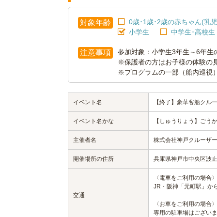
0歳･1歳･2歳の赤ちゃん(乳児
対象年齢
小学生
中学生･高校生
参加対象：小学生3年生～6年生
注意事項
※保護者の方はお子様の体験の
※プログラムの一部（船内巡視
イベント名
【終了】豪華客船クル
イベント名かな
【しゅうりょう】ごう
主催者名
株式会社神戸クルーザ
開催場所の住所
兵庫県神戸市中央区波止
〈電車をご利用の場合
JR・阪神「元町駅」から
交通
〈お車をご利用の場合
専用の駐車場はござい