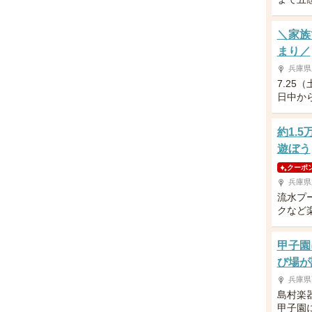
＼家族
まり／
兵庫県
7.25
日中か
約1.
遊ぼう
クーポ
兵庫県
流水プ
クなど
甲子園
び場が
兵庫県
島村楽
甲子園