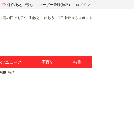
保存/あとで読む
ユーザー登録(無料)
ログイン
雨の日でもOK
動物とふれあう
1日中遊べるスポット
かけニュース
子育て
特集
沖縄
福岡