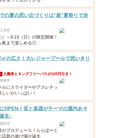
での夏の思い出づくりは“超”夏祭りで決
三木市
（土）～8.23（日）の限定開催！
ら夜まで楽しめる◎
5万㎡の広さ！大レジャープールで思いきり
入園券とキングフリーパスが100円引き！
ン
加東市
ールにスライダーやアスレチッ
楽しいがいっぱい！
にOPEN！音と楽器がテーマの屋内あそ
誕生♪
西宮市
器がプロデュース！ららぽーと
に話題の遊び場が誕生