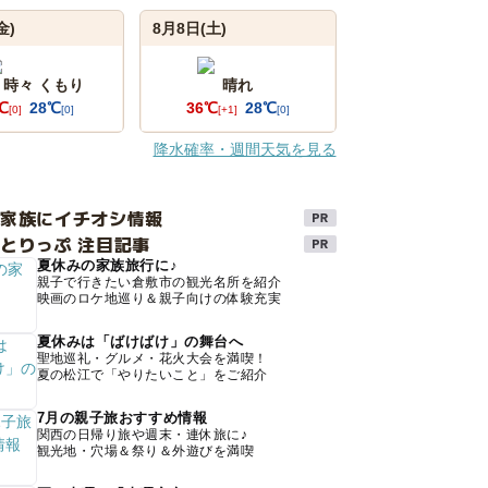
金)
8月8日(土)
 時々 くもり
晴れ
℃
28℃
36℃
28℃
[0]
[0]
[+1]
[0]
降水確率・週間天気を見る
け家族にイチオシ情報
とりっぷ 注目記事
夏休みの家族旅行に♪
親子で行きたい倉敷市の観光名所を紹介
映画のロケ地巡り＆親子向けの体験充実
夏休みは「ばけばけ」の舞台へ
聖地巡礼・グルメ・花火大会を満喫！
夏の松江で「やりたいこと」をご紹介
7月の親子旅おすすめ情報
関西の日帰り旅や週末・連休旅に♪
観光地・穴場＆祭り＆外遊びを満喫