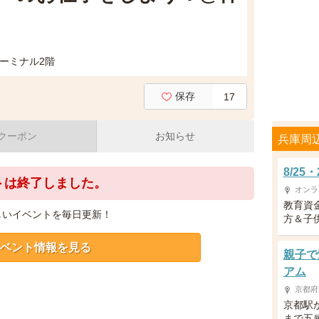
ーミナル2階
保存
17
クーポン
お知らせ
兵庫周
8/2
トは終了しました。
オンラ
教育資
しいイベントを毎日更新！
方＆子供
ベント情報を見る
親子で
アム
京都府
京都駅
まで五