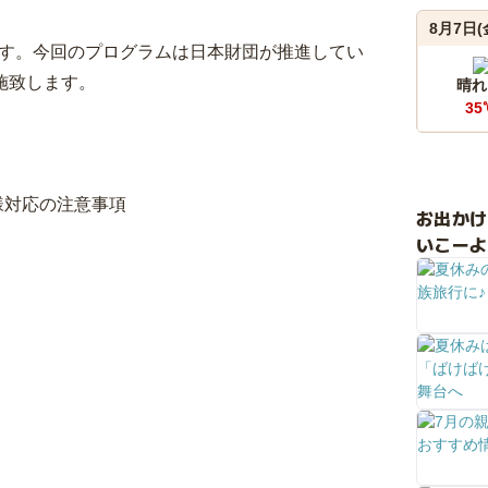
8月7日(
です。今回のプログラムは日本財団が推進してい
施致します。
晴れ
35
客様対応の注意事項
お出か
いこーよ