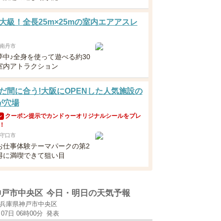
大級！全長25m×25mの室内エアアスレ
南丹市
夢中♪全身を使って遊べる約30
室内アトラクション
だ間に合う!大阪にOPENした人気施設の
が穴場
クーポン提示でカンドゥーオリジナルシールをプレ
ン
！
守口市
お仕事体験テーマパークの第2
得に満喫できて狙い目
神戸市中央区
今日・明日の天気予報
兵庫県神戸市中央区
月07日 06時00分
発表