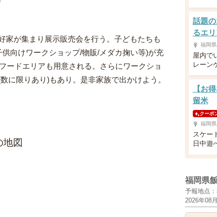
話題の
るエリ
好家が集まり展示販売会を行う。子どもたちも
福岡県
供向けワークショップ/物販/メダカ掬い等)が充
屋内で
レーン
うフードエリアも用意される。さらにワークショ
(数に限りあり)もあり。是非家族で出かけよう。
【お得
留米
クーポ
福岡県
スケー
の地図
日中遊
福岡県
予報地点：
2026年08