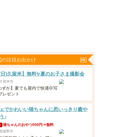
辺の注目お出かけ
23(日)久留米】無料✨夏のお子さま撮影会
久留米市
わずか】夏でも屋内で快適🌻写
枚プレゼント
ェでかわいい猫ちゃんに思いっきり癒や
う♪
猫ちゃんのおやつ550円⇒無料
ン
筑紫野市