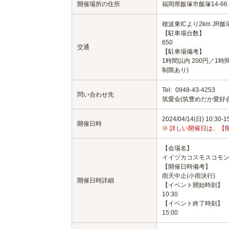
開催場所の住所
福岡県飯塚市飯塚14-66
穂波東ICより2km JR
【駐車場台数】
650
交通
【駐車場備考】
1時間以内 200円／1時
制限あり)
Tel:
0948-43-4253
問い合わせ先
筑愛会(筑豊めだか愛好会
2024/04/14(日) 10:30-1
開催日時
※ 詳しい開催日は、【
【会場名】
イイヅカコスモスコモ
【開催日時備考】
雨天中止(小雨決行)
開催日時詳細
【イベント開始時刻】
10:30
【イベント終了時刻】
15:00