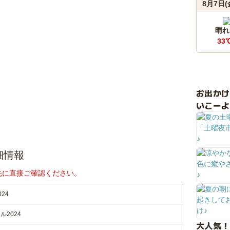
8月7日(
晴れ
33
お出か
いこーよ
細情報
先に直接ご確認ください。
24
2024
大人気！