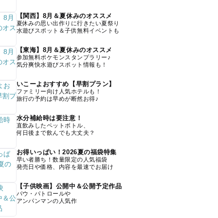
【関西】8月＆夏休みのオススメ
夏休みの思い出作りに行きたい夏祭り
水遊びスポット＆子供無料イベントも
【東海】8月＆夏休みのオススメ
参加無料ポケモンスタンプラリー♪
気分爽快水遊びスポット情報も！
いこーよおすすめ【早割プラン】
ファミリー向け人気ホテルも！
旅行の予約は早めが断然お得♪
水分補給時は要注意！
直飲みしたペットボトル、
何日後まで飲んでも大丈夫？
お得いっぱい！2026夏の福袋特集
早い者勝ち！数量限定の人気福袋
発売日や価格、内容を最速でお届け
【子供映画】公開中＆公開予定作品
パウ・パトロールや
アンパンマンの人気作