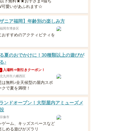
歳以下無料★★お子さま×猫ち
W可愛いがあふれます☆
ザニア福岡】年齢別の楽しみ方
福岡市博多区
におすすめのアクティビティを
！
る夏のおでかけに！30種類以上の遊びが
る♪
入場料⇒割引きクーポン！
ン
北九州市八幡西区
児は無料♪全天候型の屋内スポ
ークで夏を満喫！
8グランドオープン！大型屋内アミューズメ
設
宗像市
ンゲーム、キッズスペースなど
楽しめる遊びがズラリ