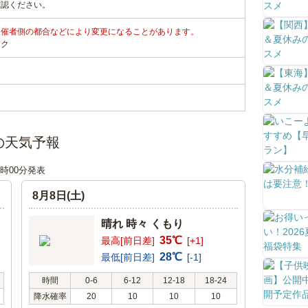
確認ください。
主催者側の都合などにより変更になることがあります。
ンク
の天気予報
18時00分発表
8月8日(土)
晴れ 時々 くもり
35℃
最高[前日差]
[+1]
28℃
最低[前日差]
[-1]
時間
0-6
6-12
12-18
18-24
降水確率
20
10
10
10