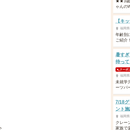
★★3
ゃんの
【キッ
福岡県
年齢別
ご紹介
暑すぎ
待って
クーポ
福岡県
未就学
ーツパ
7/1
ント施
福岡県
クレー
介
家族で