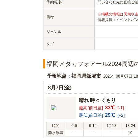
予約/応募
問い合わせ先に直接ご
※掲載の情報は天候や
備考
情報提供：イベントバ
ジャンル
タグ
福岡メダカフォアール2024周辺
予報地点：福岡県飯塚市
2026年08月07日 
8月7日(金)
晴れ 時々 くもり
33℃
最高[前日差]
[-1]
29℃
最低[前日差]
[+2]
時間
0-6
6-12
12-18
18-24
降水確率
---
---
---
10