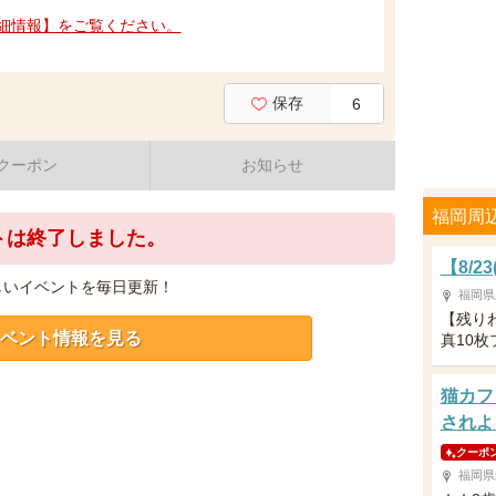
細情報】をご覧ください。
保存
6
クーポン
お知らせ
福岡周
トは終了しました。
【8/
しいイベントを毎日更新！
福岡県
【残り
ベント情報を見る
真10
猫カフ
されよ
クーポ
福岡県