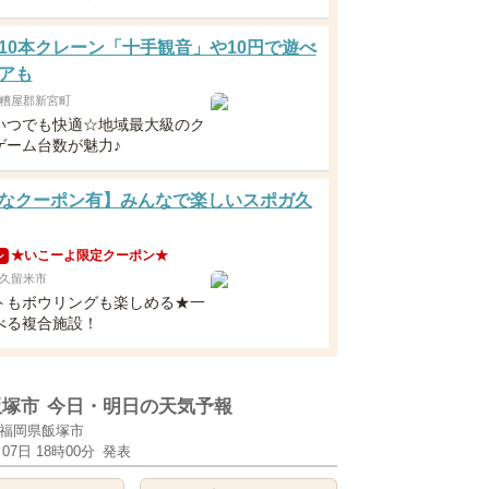
10本クレーン「十手観音」や10円で遊べ
アも
糟屋郡新宮町
いつでも快適☆地域最大級のク
ゲーム台数が魅力♪
なクーポン有】みんなで楽しいスポガ久
★いこーよ限定クーポン★
ン
久留米市
トもボウリングも楽しめる★一
べる複合施設！
飯塚市
今日・明日の天気予報
福岡県飯塚市
月07日 18時00分
発表