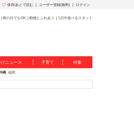
保存/あとで読む
ユーザー登録(無料)
ログイン
雨の日でもOK
動物とふれあう
1日中遊べるスポット
かけニュース
子育て
特集
沖縄
福岡