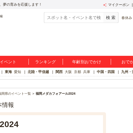
、夢の育みを応援します！
マイクーポン
春休み
イベント
ランキング
年齢別おでかけ
おで
東海
愛知
北陸・甲信越
関西
大阪
京都
兵庫
中国・四国
九州・
福岡県のイベント一覧
福岡メダカフォアール2024
本情報
024