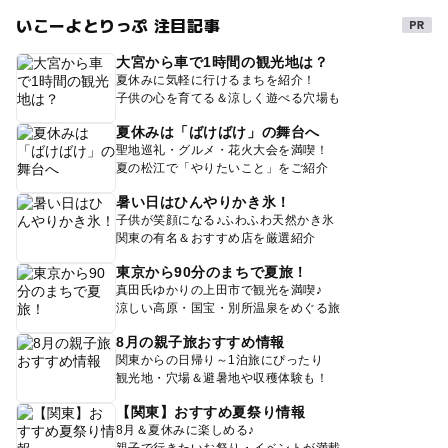
いこーよとりっぷ 注目記事
大宮から車で1時間の観光地は？
夏休みに気軽に行けるまちを紹介！
子供の心を育てる＆涼しく遊べる穴場も
夏休みは「ばけばけ」の舞台へ
聖地巡礼・グルメ・花火大会を満喫！
夏の松江で「やりたいこと」をご紹介
暑い日はひんやりかき氷！
子供が笑顔になる♪ふわふわ天然かき氷
関東の有名＆おすすめ店を厳選紹介
東京から90分のまちで夏旅！
真田氏ゆかりの上田市で観光を満喫♪
涼しい高原・国宝・別所温泉をめぐる旅
8月の親子旅おすすめ情報
関東からの日帰り～1泊旅にぴったり
観光地・穴場＆避暑地や収穫体験も！
【関東】おすすめ夏祭り情報
8月＆夏休みに楽しめる♪
親子で行きたいお祭り・イベントが満載