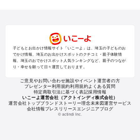
埼玉のエリアからプール子ども連れのお出かけスポット
を探す
川越・所沢・入間・新座のプールお出かけ
大宮・浦和・上尾・岩槻・蓮田のプールお出かけ
越谷・草加・春日部のプールお出かけ
秩父・長瀞のプールお出かけ
川口・戸田・和光・朝霞のプールお出かけ
子どもとお出かけ情報サイト「いこーよ」は、埼玉の子どものお
飯能・坂戸・東松山・日高のプールお出かけ
でかけ情報、埼玉のお出かけスポットのクチコミ・親子体験情
久喜・行田・加須・羽生のプールお出かけ
報、埼玉のおでかけスポット人気ランキングなど、親子のつなが
熊谷・太田・足利・古河のプールお出かけ
り・幸せを願って日々運営しております。
本庄・深谷・美里周辺のプールお出かけ
ご意見やお問い合わせ
施設やイベント運営者の方
プレゼンター利用規約
利用規約
よくある質問
埼玉の定番お出かけスポット
特定商取引法に基づく表記
採用情報
埼玉の遊園地
いこーよ運営会社（アクトインディ株式会社）
運営会社トップ
ブランドストーリー
理念
未来図
運営サービス
埼玉の動物園
会社情報
プレスリリース
エンジニアブログ
埼玉のバーベキュー
© actindi Inc.
埼玉の釣り
埼玉の牧場
埼玉のプール
埼玉のアスレチック