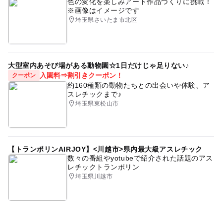
色の変化を楽しみアート作品づくりに挑戦！
※画像はイメージです
埼玉県さいたま市北区
大型室内あそび場がある動物園☆1日だけじゃ足りない♪
入園料⇒割引きクーポン！
クーポン
約160種類の動物たちとの出会いや体験、ア
スレチックまで♪
埼玉県東松山市
【トランポリンAIRJOY】<川越市>県内最大級アスレチック
数々の番組やyotubeで紹介された話題のアス
レチックトランポリン
埼玉県川越市