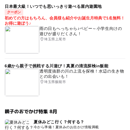
日本最大級！いつでも思いっきり遊べる屋内遊園地
クーポン
初めての方はもちろん、会員様も紹介やお誕生月特典で1名無料！
お得に遊ぼう♪
雨の日もへっちゃら♪ベビー～小学生向けの
遊びが盛りだくさん！
埼玉県上尾市
6歳から親子で挑戦する川遊び！真夏の清流探検in飯能
透明度抜群の川の上流を探検！水辺の生き物
との出会いも！
埼玉県飯能市
親子のおでかけ特集 8月
夏休みどこ行く？何する？
今から準備！夏休みのお出かけ情報満載