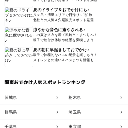
夏のドライブ＆おでかけにも♪
八ヶ岳・清里エリアで日帰り～1泊旅！
北杜市の人気＆穴場観光スポット厳選
涼やかな音色に癒やされる♪
この夏は浴衣を着て風鈴市・まつりへ！
親子で絵付け体験や絶景を満喫しよう
夏の朝に早起きしておでかけ♪
親子で神秘的なハスの絶景を楽しもう！
スイレンとの違い＆ハスまつり情報も
関東おでかけ人気スポットランキング
茨城県
栃木県
群馬県
埼玉県
千葉県
東京都