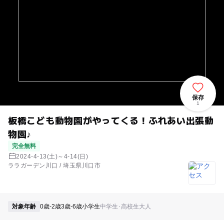
保存
1
板橋こども動物園がやってくる！ふれあい出張動
物園♪
完全無料
2024-4-13(土)～4-14(日)
ララガーデン川口 / 埼玉県川口市
対象年齢
0歳-2歳
3歳-6歳
小学生
中学生･高校生
大人