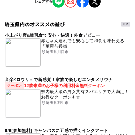
シェアする
0歳･1歳･2歳の赤ちゃん(乳児･幼児)
3歳･4歳･5歳･6歳(幼児)
小学生
埼玉県内のオススメの遊び
予約/応募
小上がり席&離乳食で安心・快適！外食デビュー
予約不要
赤ちゃん連れでも安心して和食を味わえる
「華屋与兵衛」
埼玉県川口市
音楽×ロウリュで新感覚！家族で楽しむエンタメサウナ
12歳未満のお子様の利用料金無料クーポン
クーポン
県内最大級の男女共有スパエリアで大満足！
お得なクーポンも☆
埼玉県羽生市
8/9[参加無料] キャンバスに五感で描くインクアート