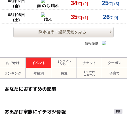
08月07日
34
25
℃
[+2]
℃
[+3]
雨 のち 晴れ
(金)
08月08日
35
26
℃
[+1]
℃
[0]
晴れ
(土)
降水確率・週間天気をみる
情報提供：
オンライン
おでかけ
イベント
チケット
クーポン
イベント
おでかけ
ランキング
年齢別
特集
子育て
ニュース
あなたにおすすめの記事
お出かけ家族にイチオシ情報