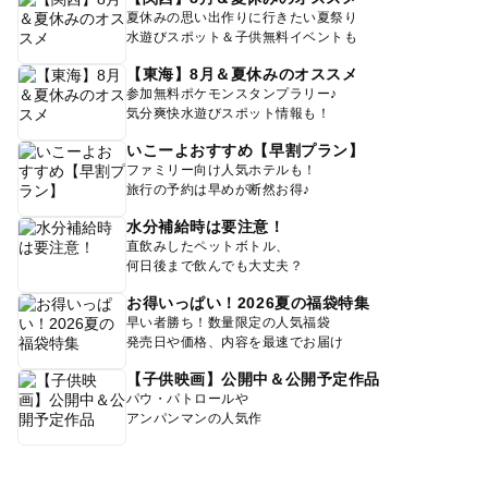
夏休みの思い出作りに行きたい夏祭り
水遊びスポット＆子供無料イベントも
【東海】8月＆夏休みのオススメ
参加無料ポケモンスタンプラリー♪
気分爽快水遊びスポット情報も！
いこーよおすすめ【早割プラン】
ファミリー向け人気ホテルも！
旅行の予約は早めが断然お得♪
水分補給時は要注意！
直飲みしたペットボトル、
何日後まで飲んでも大丈夫？
お得いっぱい！2026夏の福袋特集
早い者勝ち！数量限定の人気福袋
発売日や価格、内容を最速でお届け
【子供映画】公開中＆公開予定作品
パウ・パトロールや
アンパンマンの人気作