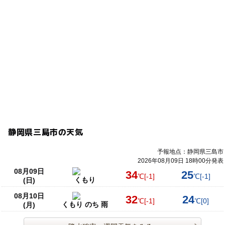
静岡県三島市の天気
予報地点：静岡県三島市
2026年08月09日 18時00分発表
08月09日
34
25
℃
[-1]
℃
[-1]
くもり
(日)
08月10日
32
24
℃
[-1]
℃
[0]
くもり のち 雨
(月)