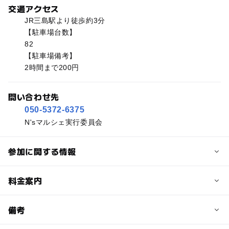
交通アクセス
JR三島駅より徒歩約3分
【駐車場台数】
82
【駐車場備考】
2時間まで200円
問い合わせ先
050-5372-6375
N'sマルシェ実行委員会
参加に関する情報
予約/応募
料金案内
問い合わせ先に直接ご確認ください。
料金について
備考
入場料：大人300円、15歳未満無料