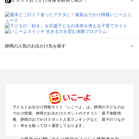
オススメおでかけ情報を動画で紹介！
静岡の人気のお出かけ先を探す
静岡のエリアからプール子ども連れのお出かけスポット
を探す
浜松・浜名湖・天竜のプールお出かけ
伊東・下田・伊豆白浜・東伊豆のプールお出かけ
富士山・富士宮・富士・御殿場のプールお出かけ
小田原・熱海・湯河原・真鶴のプールお出かけ
中伊豆・西伊豆・南伊豆のプールお出かけ
子どもとお出かけ情報サイト「いこーよ」は、静岡の子どものお
静岡・清水のプールお出かけ
でかけ情報、静岡のお出かけスポットのクチコミ・親子体験情
三島・沼津のプールお出かけ
報、静岡のおでかけスポット人気ランキングなど、親子のつなが
掛川・磐田・袋井のプールお出かけ
り・幸せを願って日々運営しております。
焼津・御前崎のプールお出かけ