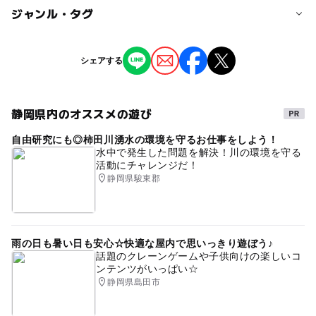
ジャンル・タグ
※掲載の情報は天候や主催者側の都合などにより変更にな
ることがあります。
情報提供：イベントバンク
タグ
シェアする
マルシェ
静岡県内のオススメの遊び
自由研究にも◎柿田川湧水の環境を守るお仕事をしよう！
水中で発生した問題を解決！川の環境を守る
活動にチャレンジだ！
静岡県駿東郡
雨の日も暑い日も安心☆快適な屋内で思いっきり遊ぼう♪
話題のクレーンゲームや子供向けの楽しいコ
ンテンツがいっぱい☆
静岡県島田市