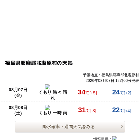
福島県耶麻郡北塩原村の天気
予報地点：福島県耶麻郡北塩原村
2026年08月07日 12時00分発表
08月07日
34
24
くもり 時々 晴
℃
[+5]
℃
[+2]
(金)
れ
08月08日
31
22
℃
[-3]
℃
[+4]
くもり 一時 雨
(土)
降水確率・週間天気をみる
情報提供：