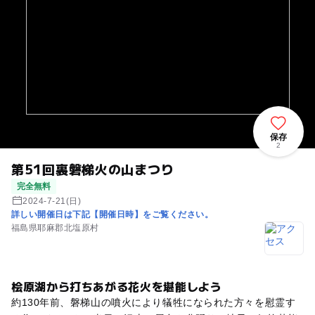
保存
2
第51回裏磐梯火の山まつり
完全無料
2024-7-21(日)
詳しい開催日は下記【開催日時】をご覧ください。
福島県耶麻郡北塩原村
桧原湖から打ちあがる花火を堪能しよう
約130年前、磐梯山の噴火により犠牲になられた方々を慰霊す