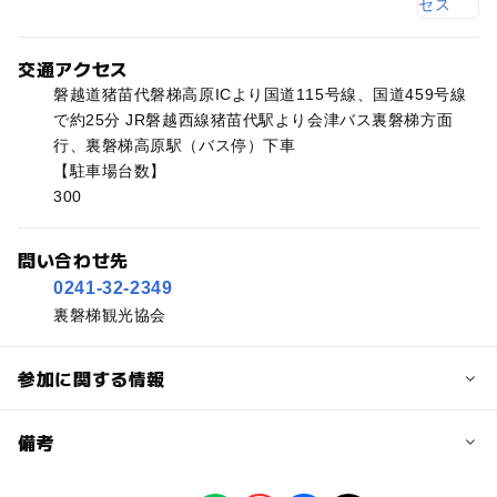
交通アクセス
磐越道猪苗代磐梯高原ICより国道115号線、国道459号線
で約25分 JR磐越西線猪苗代駅より会津バス裏磐梯方面
行、裏磐梯高原駅（バス停）下車
【駐車場台数】
300
問い合わせ先
0241-32-2349
裏磐梯観光協会
参加に関する情報
予約/応募
備考
問い合わせ先に直接ご確認ください。