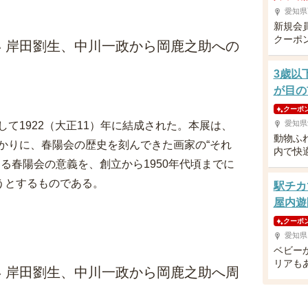
愛知県
新規会
クーポ
い 岸田劉生、中川一政から岡鹿之助への
3歳以
が目の
クーポ
愛知県
て1922（大正11）年に結成された。本展は、
動物ふ
かりに、春陽会の歴史を刻んできた画家の“それ
内で快
る春陽会の意義を、創立から1950年代頃までに
うとするものである。
駅チカ
屋内遊
クーポ
愛知県
ベビー
リアも
い 岸田劉生、中川一政から岡鹿之助へ周