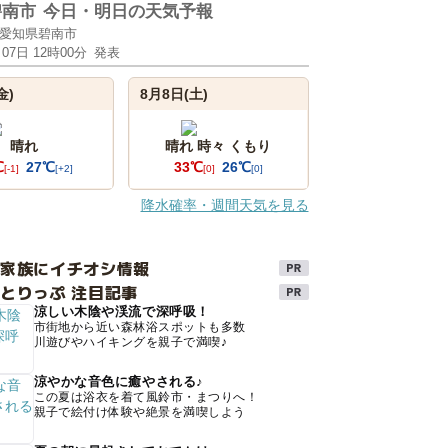
碧南市
今日・明日の天気予報
愛知県碧南市
月07日 12時00分
発表
金)
8月8日(土)
晴れ
晴れ 時々 くもり
℃
27℃
33℃
26℃
[-1]
[+2]
[0]
[0]
降水確率・週間天気を見る
け家族にイチオシ情報
とりっぷ 注目記事
涼しい木陰や渓流で深呼吸！
市街地から近い森林浴スポットも多数
川遊びやハイキングを親子で満喫♪
涼やかな音色に癒やされる♪
この夏は浴衣を着て風鈴市・まつりへ！
親子で絵付け体験や絶景を満喫しよう