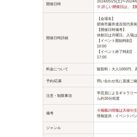
2024/05/25(土)〜2024/0
開催日時
※ 詳しい開催日は、【
【会場名】
碧南市藤井達吉現代美
【開催日時備考】
休館日は月曜日。入場は
開催日時詳細
【イベント開始時刻】
10:00
【イベント終了時刻】
17:00
料金について
観覧料：大人1000円、
予約/応募
問い合わせ先に直接ご
学芸員によるギャラリート
注意・制限事項
ら約30分程度
※掲載の情報は天候や
備考
情報提供：イベントバ
ジャンル