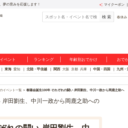
、夢の育みを応援します！
マイクーポン
春休み
イベント
ランキング
年齢別おでかけ
おで
東海
愛知
北陸・甲信越
関西
大阪
京都
兵庫
中国・四国
九州・
のイベント一覧
春陽会誕生100年 それぞれの闘い 岸田劉生、中川一政から岡鹿之助へ
い 岸田劉生、中川一政から岡鹿之助への