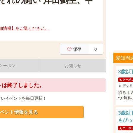
れぞれの闘い 岸田劉生、中
細情報】をご覧ください。
保存
0
愛知周
クーポン
お知らせ
3歳以
クーポ
トは終了しました。
愛知県
猫ちゃ
つ 無
しいイベントを毎日更新！
ベント情報を見る
3歳以
もぴっ
クーポ