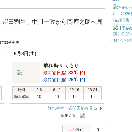
い 岸田劉生、中川一政から岡鹿之助へ周
12時00分発表
8月8日(土)
晴れ 時々 くもり
33℃
最高[前日差]
[0]
26℃
最低[前日差]
[0]
時間
0-6
6-12
12-18
18-24
降水確率
10
10
10
10
降水確率・週間天気を見る
情報提供：
保存
0