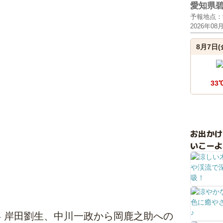
愛知県
予報地点：
2026年08
8月7日(
33
お出か
いこーよ
い 岸田劉生、中川一政から岡鹿之助への