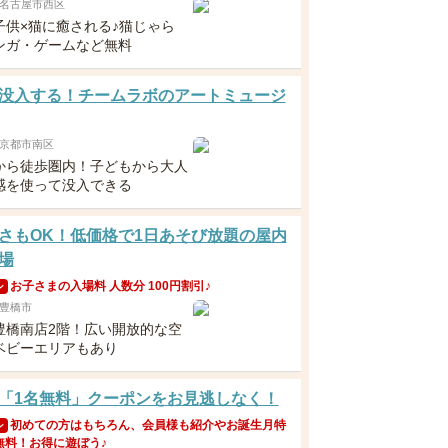
名古屋市西区
子供×猫に癒される♪猫じゃら
ンガ・ゲームなど無料
没入する！チームラボのアートミュージ
京都市南区
から徒歩圏内！子どもから大人
感を使って没入できる
さもOK！低価格で1日あそび放題の屋内
場
お子さまの入場料 人数分 100円割引♪
ン
豊橋市
豊橋南店2階！広い開放的な空
ベビーエリアもあり
「1名無料」クーポンをお見逃しなく！
初めての方はもちろん、会員様も紹介やお誕生月特
ン
無料！お得に遊ぼう♪