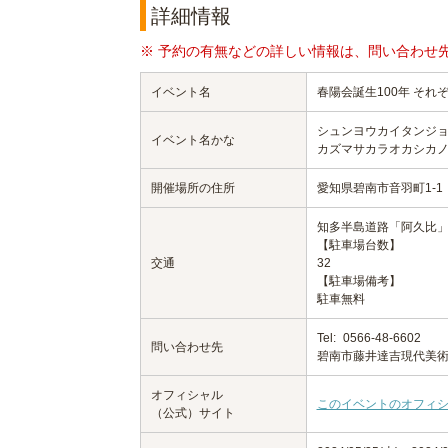
詳細情報
※ 予約の有無などの詳しい情報は、問い合わせ
イベント名
春陽会誕生100年 そ
シュンヨウカイタンジョ
イベント名かな
カズマサカラオカシカ
開催場所の住所
愛知県碧南市音羽町1-1
知多半島道路「阿久比」
【駐車場台数】
交通
32
【駐車場備考】
駐車無料
Tel:
0566-48-6602
問い合わせ先
碧南市藤井達吉現代美
オフィシャル
このイベントのオフィ
（公式）サイト