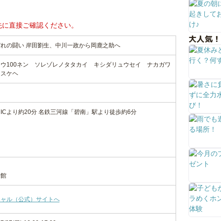
先に直接ご確認ください。
大人気！
れぞれの闘い 岸田劉生、中川一政から岡鹿之助へ
ウ100ネン ソレゾレノタタカイ キシダリュウセイ ナカガワ
ノスケヘ
ICより約20分 名鉄三河線「碧南」駅より徒歩約6分
術館
シャル（公式）サイトへ