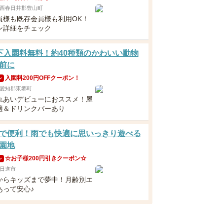
西春日井郡豊山町
員様も既存会員様も利用OK！
ン詳細をチェック
下入園料無料！約40種類のかわいい動物
前に
入園料200円OFFクーポン！
ン
愛知郡東郷町
れあいデビューにおススメ！屋
適＆ドリンクバーあり
で便利！雨でも快適に思いっきり遊べる
園地
☆お子様200円引きクーポン☆
ン
日進市
からキッズまで夢中！月齢別エ
あって安心♪