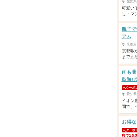
愛知県
可愛い
し・マ
親子で
アム
京都府
京都駅
まで五
雨も暑
型遊び
クーポ
愛知県
イオン
間で、
お得な
クーポ
典で1名