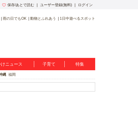
保存/あとで読む
ユーザー登録(無料)
ログイン
雨の日でもOK
動物とふれあう
1日中遊べるスポット
かけニュース
子育て
特集
沖縄
福岡