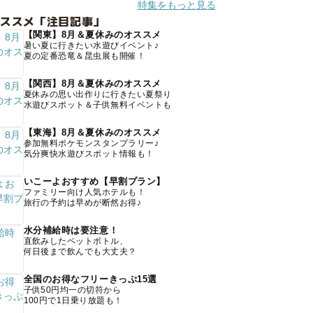
特集をもっと見る
オススメ「注目記事」
【関東】8月＆夏休みのオススメ
暑い夏に行きたい水遊びイベント♪
夏の定番恐竜＆昆虫展も開催！
【関西】8月＆夏休みのオススメ
夏休みの思い出作りに行きたい夏祭り
水遊びスポット＆子供無料イベントも
【東海】8月＆夏休みのオススメ
参加無料ポケモンスタンプラリー♪
気分爽快水遊びスポット情報も！
いこーよおすすめ【早割プラン】
ファミリー向け人気ホテルも！
旅行の予約は早めが断然お得♪
水分補給時は要注意！
直飲みしたペットボトル、
何日後まで飲んでも大丈夫？
全国のお得なフリーきっぷ15選
子供50円均一の切符から
100円で1日乗り放題も！