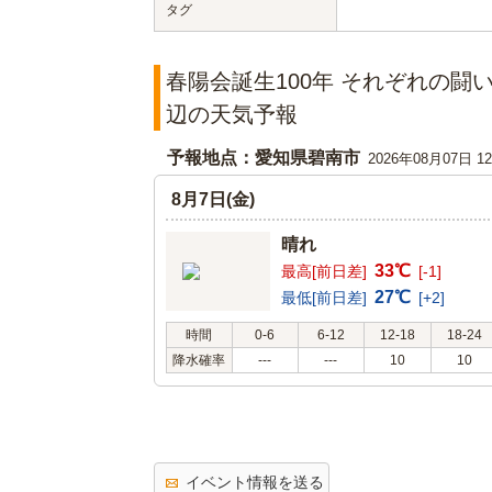
タグ
春陽会誕生100年 それぞれの闘
辺の天気予報
予報地点：愛知県碧南市
2026年08月07日 
8月7日(金)
晴れ
33℃
最高[前日差]
[-1]
27℃
最低[前日差]
[+2]
時間
0-6
6-12
12-18
18-24
降水確率
---
---
10
10
イベント情報を送る