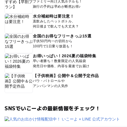
ファミリー向け人気ホテルも！
旅行の予約は早めが断然お得♪
水分補給時は要注意！
直飲みしたペットボトル、
何日後まで飲んでも大丈夫？
全国のお得なフリーきっぷ15選
子供50円均一の切符から
100円で1日乗り放題も！
お得いっぱい！2026夏の福袋特集
早い者勝ち！数量限定の人気福袋
発売日や価格、内容を最速でお届け
【子供映画】公開中＆公開予定作品
パウ・パトロールや
アンパンマンの人気作
SNSでいこーよの最新情報をチェック！