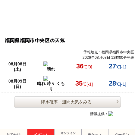
福岡県福岡市中央区の天気
予報地点：福岡県福岡市中央区
2026年08月08日 12時00分発表
08月08日
36
27
℃
[0]
℃
[-1]
晴れ
(土)
08月09日
35
28
晴れ 時々 くも
℃
[-1]
℃
[-1]
(日)
り
降水確率・週間天気をみる
情報提供：
オンライン
おでかけ
イベント
チケット
クーポン