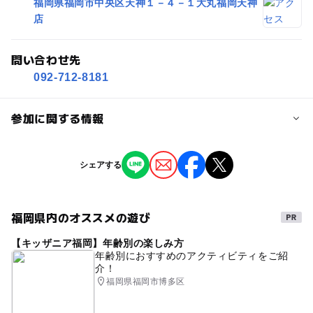
福岡県福岡市中央区天神１－４－１大丸福岡天神
店
問い合わせ先
092-712-8181
参加に関する情報
対象年齢
シェアする
3歳･4歳･5歳･6歳(幼児)
小学生
中学生･高校生
大人
予約/応募
福岡県内のオススメの遊び
予約不要
【キッザニア福岡】年齢別の楽しみ方
年齢別におすすめのアクティビティをご紹
介！
福岡県福岡市博多区