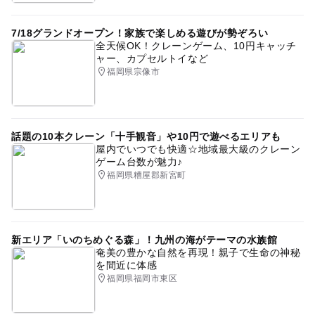
7/18グランドオープン！家族で楽しめる遊びが勢ぞろい
全天候OK！クレーンゲーム、10円キャッチ
ャー、カプセルトイなど
福岡県宗像市
話題の10本クレーン「十手観音」や10円で遊べるエリアも
屋内でいつでも快適☆地域最大級のクレーン
ゲーム台数が魅力♪
福岡県糟屋郡新宮町
新エリア「いのちめぐる森」！九州の海がテーマの水族館
奄美の豊かな自然を再現！親子で生命の神秘
を間近に体感
福岡県福岡市東区