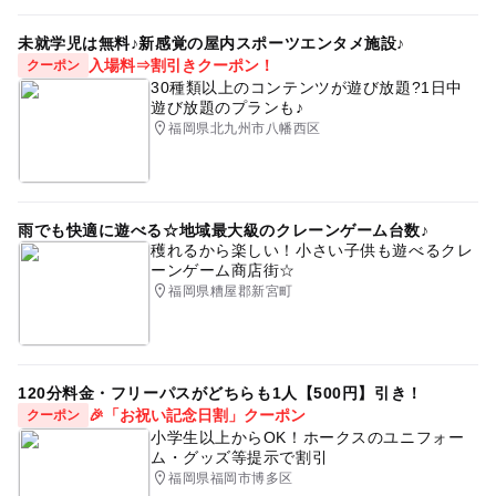
未就学児は無料♪新感覚の屋内スポーツエンタメ施設♪
入場料⇒割引きクーポン！
クーポン
30種類以上のコンテンツが遊び放題?1日中
遊び放題のプランも♪
福岡県北九州市八幡西区
雨でも快適に遊べる☆地域最大級のクレーンゲーム台数♪
穫れるから楽しい！小さい子供も遊べるクレ
ーンゲーム商店街☆
福岡県糟屋郡新宮町
120分料金・フリーパスがどちらも1人【500円】引き！
🎉「お祝い記念日割」クーポン
クーポン
小学生以上からOK！ホークスのユニフォー
ム・グッズ等提示で割引
福岡県福岡市博多区