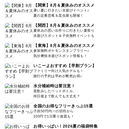
【関東】8月＆夏休みのオススメ
暑い夏に行きたい水遊びイベント♪
夏の定番恐竜＆昆虫展も開催！
【関西】8月＆夏休みのオススメ
夏休みの思い出作りに行きたい夏祭り
水遊びスポット＆子供無料イベントも
【東海】8月＆夏休みのオススメ
参加無料ポケモンスタンプラリー♪
気分爽快水遊びスポット情報も！
いこーよおすすめ【早割プラン】
ファミリー向け人気ホテルも！
旅行の予約は早めが断然お得♪
水分補給時は要注意！
直飲みしたペットボトル、
何日後まで飲んでも大丈夫？
全国のお得なフリーきっぷ15選
子供50円均一の切符から
100円で1日乗り放題も！
お得いっぱい！2026夏の福袋特集