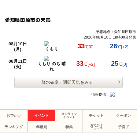
愛知県田原市の天気
予報地点：愛知県田原市
2026年08月10日 18時00分発表
08月10日
33
26
℃
[0]
℃
[+2]
くもり
(月)
08月11日
33
25
くもり のち 晴
℃
[+2]
℃
[0]
(火)
れ
降水確率・週間天気をみる
情報提供：
オンライン
おでかけ
イベント
チケット
クーポン
イベント
おでかけ
ランキング
年齢別
特集
子育て
ニュース