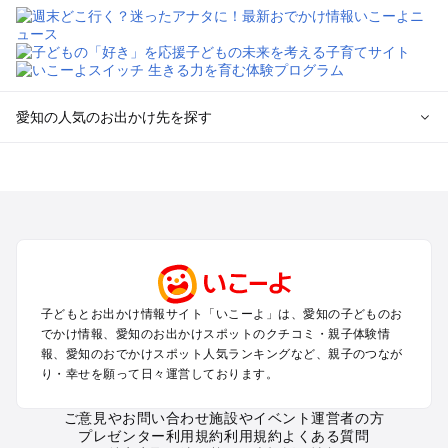
愛知の人気のお出かけ先を探す
愛知のエリアからプール子ども連れのお出かけスポット
を探す
岡崎・豊田・豊橋・三河湾のプールお出かけ
名古屋（名駅・栄・名古屋城・金山・千種）周辺のプールお出
かけ
犬山・一宮・小牧・瀬戸・各務原・尾張のプールお出かけ
知多半島（常滑・半田・南知多）のプールお出かけ
子どもとお出かけ情報サイト「いこーよ」は、愛知の子どものお
でかけ情報、愛知のお出かけスポットのクチコミ・親子体験情
愛知の定番お出かけスポット
報、愛知のおでかけスポット人気ランキングなど、親子のつなが
り・幸せを願って日々運営しております。
愛知の遊園地
愛知の動物園
ご意見やお問い合わせ
施設やイベント運営者の方
愛知のバーベキュー
プレゼンター利用規約
利用規約
よくある質問
愛知の釣り