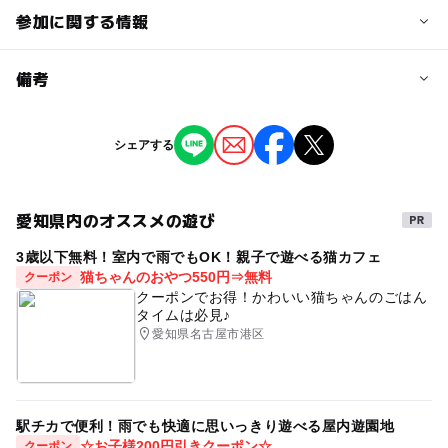
参加に関する情報
予約/応募
備考
問い合わせ先に直接ご確認ください。
※掲載の情報は天候や主催者側の都合などにより変更にな
シェアする
ることがあります。
情報提供：イベントバンク
愛知県内のオススメの遊び
3歳以下無料！室内で雨でもOK！親子で遊べる猫カフェ
猫ちゃんのおやつ550円⇒無料
クーポン
クーポンでお得！かわいい猫ちゃんのごはん
タイムは必見♪
愛知県名古屋市港区
駅チカで便利！雨でも快適に思いっきり遊べる屋内遊園地
☆お子様200円引きクーポン☆
クーポン