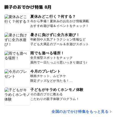
親子のおでかけ特集 8月
夏休みどこ行く？何する？
今から準備！夏休みのお出かけ情報満載
おすすめ遊び場＆イベントをチェック！
暑さに負けずに全力水遊び！
年齢別や人気アトラクション情報など
子ども大満足のプール＆水遊びスポット
雨でも遊べる場所！
全天候型スポットをチェック
屋内で一日たっぷり思いっきり遊ぼう♪
今月のプレゼント
映画チケット、ムビチケ
限定グッズなどが当たる！
子どもがキラめくホンモノ体験
その道のプロに教わる
こだわりの親子体験プログラム！
全国のおでかけ特集をもっと見る