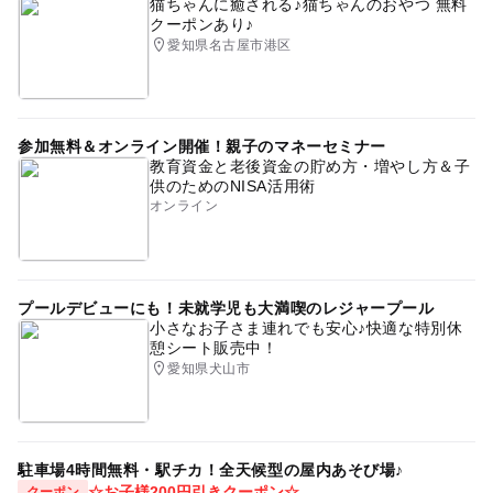
猫ちゃんに癒される♪猫ちゃんのおやつ 無料
クーポンあり♪
愛知県名古屋市港区
参加無料＆オンライン開催！親子のマネーセミナー
教育資金と老後資金の貯め方・増やし方＆子
供のためのNISA活用術
オンライン
プールデビューにも！未就学児も大満喫のレジャープール
小さなお子さま連れでも安心♪快適な特別休
憩シート販売中！
愛知県犬山市
駐車場4時間無料・駅チカ！全天候型の屋内あそび場♪
☆お子様200円引きクーポン☆
クーポン