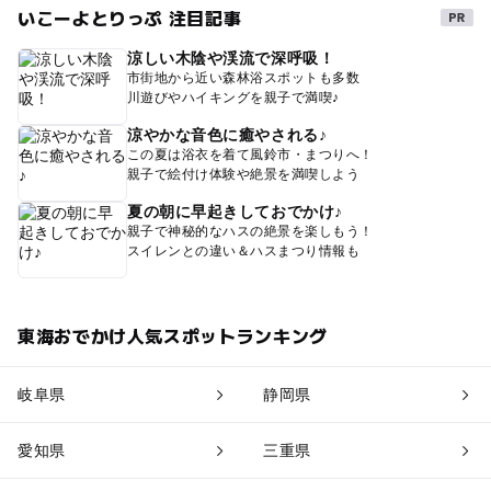
いこーよとりっぷ 注目記事
涼しい木陰や渓流で深呼吸！
市街地から近い森林浴スポットも多数
川遊びやハイキングを親子で満喫♪
涼やかな音色に癒やされる♪
この夏は浴衣を着て風鈴市・まつりへ！
親子で絵付け体験や絶景を満喫しよう
夏の朝に早起きしておでかけ♪
親子で神秘的なハスの絶景を楽しもう！
スイレンとの違い＆ハスまつり情報も
東海おでかけ人気スポットランキング
岐阜県
静岡県
愛知県
三重県