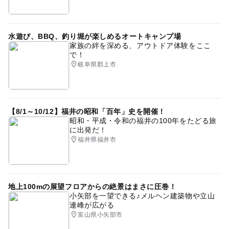
水遊び、BBQ、釣り堀が楽しめるオートキャンプ場
家族の絆を深める、アウトドア体験をここ
で！
岐阜県郡上市
【8/1～10/12】福井の昭和「百年」史を開催！
昭和・平成・令和の福井の100年をたどる旅
に出発だ！
福井県福井市
地上100mの展望フロアからの絶景はまさに圧巻！
小矢部を一望できる♪メルヘン建築物や立山
連峰が広がる
富山県小矢部市