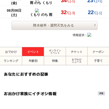
34
23
℃
[-1]
℃
[+1]
雨 のち くもり
(金)
08月08日
32
22
℃
[-3]
℃
[-1]
くもり のち 雨
(土)
降水確率・週間天気をみる
情報提供：
オンライン
おでかけ
イベント
チケット
クーポン
イベント
おでかけ
ランキング
年齢別
特集
子育て
ニュース
あなたにおすすめの記事
お出かけ家族にイチオシ情報