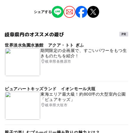
※掲載の情報は天候や主催者側の都合などにより変更にな
シェアする
ることがあります。
情報提供：イベントバンク
岐阜県内のオススメの遊び
世界淡水魚園水族館 アクア・トト ぎふ
期間限定の企画展で、すごいパワーをもつ生
きものたちを紹介！
岐阜県各務原市
ピュアハートキッズランド イオンモール大垣
東海エリア最大級！約800坪の大型室内公園
「ピュアキッズ」
岐阜県大垣市
親子で楽しむブルーベリー摘み取りの魅力とは？