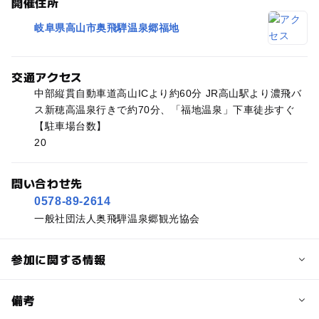
開催住所
岐阜県高山市奥飛騨温泉郷福地
交通アクセス
中部縦貫自動車道高山ICより約60分 JR高山駅より濃飛バ
ス新穂高温泉行きで約70分、「福地温泉」下車徒歩すぐ
【駐車場台数】
20
問い合わせ先
0578-89-2614
一般社団法人奥飛騨温泉郷観光協会
参加に関する情報
予約/応募
備考
問い合わせ先に直接ご確認ください。