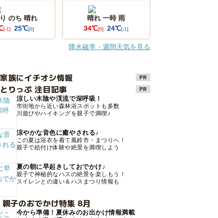
り のち 晴れ
晴れ 一時 雨
℃
25℃
34℃
24℃
[-1]
[0]
[0]
[-1]
降水確率・週間天気を見る
け家族にイチオシ情報
とりっぷ 注目記事
涼しい木陰や渓流で深呼吸！
市街地から近い森林浴スポットも多数
川遊びやハイキングを親子で満喫♪
涼やかな音色に癒やされる♪
この夏は浴衣を着て風鈴市・まつりへ！
親子で絵付け体験や絶景を満喫しよう
夏の朝に早起きしておでかけ♪
親子で神秘的なハスの絶景を楽しもう！
スイレンとの違い＆ハスまつり情報も
 親子のおでかけ特集 8月
今から準備！夏休みのお出かけ情報満載