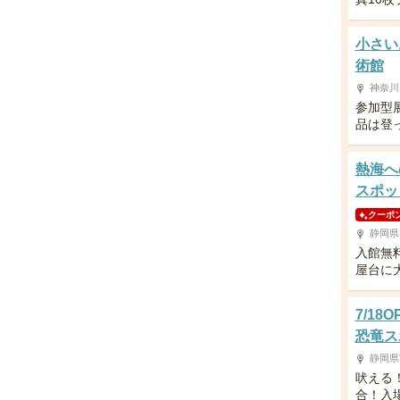
小さい
術館
神奈川
参加型
品は登
熱海へ
スポッ
クーポ
静岡県
入館無
屋台に
7/1
恐竜ス
静岡県
吠える
合！入