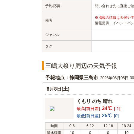
予約/応募
問い合わせ先に直接ご
※掲載の情報は天候や
備考
情報提供：イベントバ
ジャンル
タグ
三嶋大祭り周辺の天気予報
予報地点：静岡県三島市
2026年08月08日 
8月8日(土)
くもり のち 晴れ
34℃
最高[前日差]
[-1]
25℃
最低[前日差]
[0]
時間
0-6
6-12
12-18
18-24
降水確率
10
0
0
10