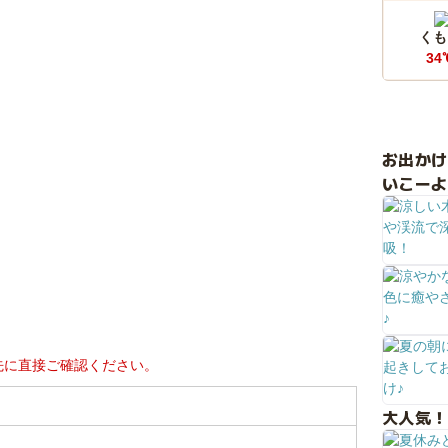
くも
34
お出か
いこーよ
先に直接ご確認ください。
大人気！