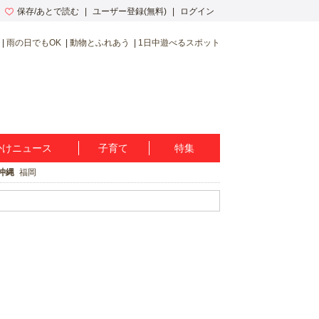
保存/あとで読む
ユーザー登録(無料)
ログイン
雨の日でもOK
動物とふれあう
1日中遊べるスポット
かけニュース
子育て
特集
沖縄
福岡