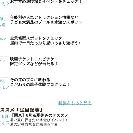
おすすめ遊び場＆イベントをチェック！
年齢別や人気アトラクション情報など
子ども大満足のプール＆水遊びスポット
全天候型スポットをチェック
屋内で一日たっぷり思いっきり遊ぼう♪
映画チケット、ムビチケ
限定グッズなどが当たる！
その道のプロに教わる
こだわりの親子体験プログラム！
特集をもっと見る
オススメ「注目記事」
【関東】8月＆夏休みのオススメ
暑い夏に行きたい水遊びイベント♪
夏の定番恐竜＆昆虫展も開催！