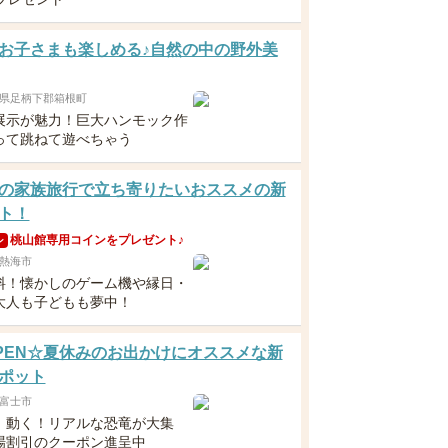
お子さまも楽しめる♪自然の中の野外美
県足柄下郡箱根町
展示が魅力！巨大ハンモック作
って跳ねて遊べちゃう
の家族旅行で立ち寄りたいおススメの新
ト！
桃山館専用コインをプレゼント♪
ン
熱海市
料！懐かしのゲーム機や縁日・
大人も子どもも夢中！
8OPEN☆夏休みのお出かけにオススメな新
ポット
富士市
！動く！リアルな恐竜が大集
場割引のクーポン進呈中