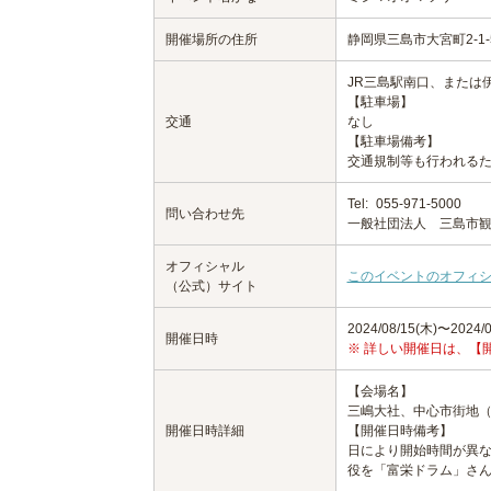
開催場所の住所
静岡県三島市大宮町2-1-
JR三島駅南口、または
【駐車場】
交通
なし
【駐車場備考】
交通規制等も行われる
Tel:
055-971-5000
問い合わせ先
一般社団法人 三島市
オフィシャル
このイベントのオフィ
（公式）サイト
2024/08/15(木)〜2024/0
開催日時
※ 詳しい開催日は、【
【会場名】
三嶋大社、中心市街地
開催日時詳細
【開催日時備考】
日により開始時間が異な
役を「富栄ドラム」さん