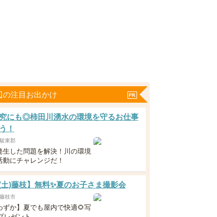
辺の注目お出かけ
究にも◎柿田川湧水の環境を守るお仕事
う！
駿東郡
発生した問題を解決！川の環境
活動にチャレンジだ！
22(土)藤枝】無料✨夏のお子さま撮影会
藤枝市
わずか】夏でも屋内で快適🌻写
枚プレゼント