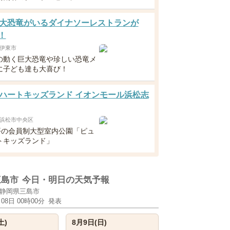
大恐竜がいるダイナソーレストランが
！
伊東市
の動く巨大恐竜や珍しい恐竜メ
に子ども達も大喜び！
ハートキッズランド イオンモール浜松志
浜松市中央区
0坪の会員制大型室内公園「ピュ
トキッズランド」
三島市
今日・明日の天気予報
静岡県三島市
月08日 00時00分
発表
土)
8月9日(日)