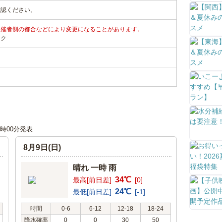
確認ください。
主催者側の都合などにより変更になることがあります。
ンク
00時00分発表
8月9日(日)
晴れ 一時 雨
34℃
最高[前日差]
[0]
24℃
最低[前日差]
[-1]
時間
0-6
6-12
12-18
18-24
降水確率
0
0
30
50