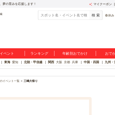
、夢の育みを応援します！
マイクーポン
春休み
イベント
ランキング
年齢別おでかけ
おで
東海
愛知
北陸・甲信越
関西
大阪
京都
兵庫
中国・四国
九州・
のイベント一覧
三嶋大祭り