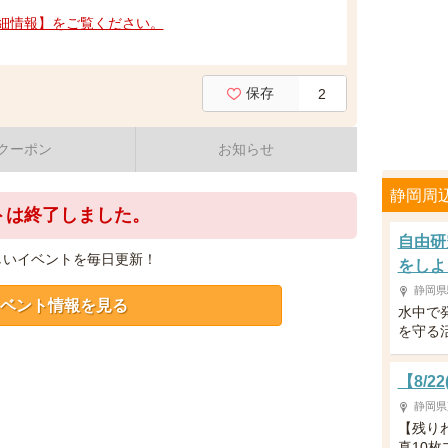
細情報】をご覧ください。
保存
2
クーポン
お知らせ
静岡周
トは終了しました。
自由研
しいイベントを毎日更新！
をしよ
静岡県
ベント情報を見る
水中で
を守る
【8/
静岡県
【残り
真10