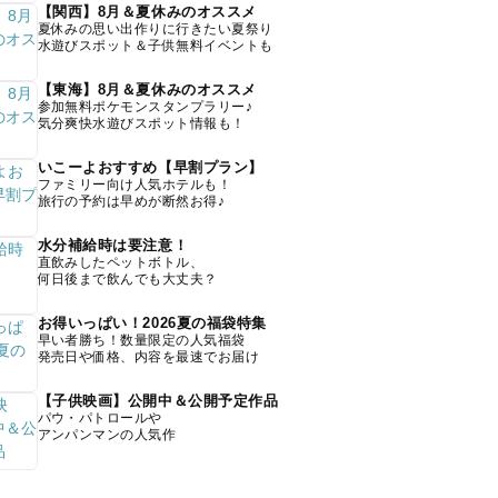
【関西】8月＆夏休みのオススメ
夏休みの思い出作りに行きたい夏祭り
水遊びスポット＆子供無料イベントも
【東海】8月＆夏休みのオススメ
参加無料ポケモンスタンプラリー♪
気分爽快水遊びスポット情報も！
いこーよおすすめ【早割プラン】
ファミリー向け人気ホテルも！
旅行の予約は早めが断然お得♪
水分補給時は要注意！
直飲みしたペットボトル、
何日後まで飲んでも大丈夫？
お得いっぱい！2026夏の福袋特集
早い者勝ち！数量限定の人気福袋
発売日や価格、内容を最速でお届け
【子供映画】公開中＆公開予定作品
パウ・パトロールや
アンパンマンの人気作