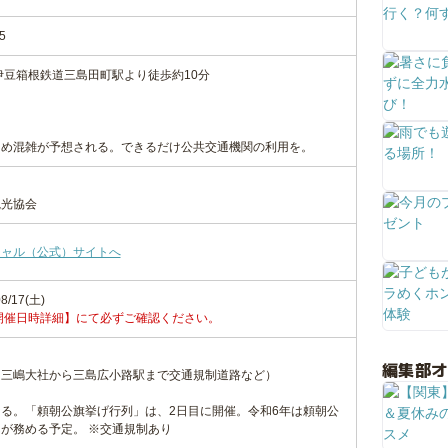
5
伊豆箱根鉄道三島田町駅より徒歩約10分
ため混雑が予想される。できるだけ公共交通機関の利用を。
観光協会
シャル（公式）サイトへ
8/17(土)
開催日時詳細】にて必ずご確認ください。
編集部
（三嶋大社から三島広小路駅まで交通規制道路など）
る。「頼朝公旗挙げ行列」は、2日目に開催。令和6年は頼朝公
が務める予定。 ※交通規制あり