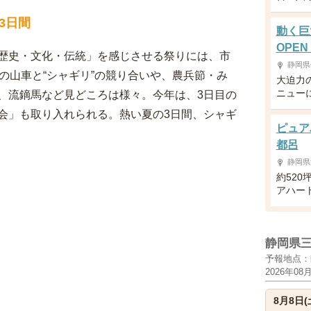
3日間
動く巨
OPEN
歴史・文化・伝統」を感じさせる祭りには、市
静岡県
の山車と“シャギリ”の競り合いや、農兵節・み
大迫力
ニュー
、流鏑馬など見どころは様々。今年は、3日目の
会」も取り入れられる。熱い夏の3日間、シャギ
ピュア
都呂
静岡県
約52
アハー
静岡県
予報地点：
2026年08
8月8日(