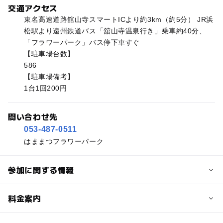
交通アクセス
東名高速道路舘山寺スマートICより約3km（約5分） JR浜
松駅より遠州鉄道バス「舘山寺温泉行き」乗車約40分、
「フラワーパーク」バス停下車すぐ
【駐車場台数】
586
【駐車場備考】
1台1回200円
問い合わせ先
053-487-0511
はままつフラワーパーク
参加に関する情報
予約/応募
料金案内
問い合わせ先に直接ご確認ください。