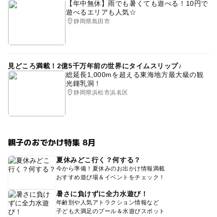
【年中無休】雨でも暑くても遊べる！10円で
遊べるエリアも人気☆
静岡県島田市
見どころ満載！2億5千万年前の世界にタイムスリップ♪
総延長1,000mを超える東海地方最大級の観
光鍾乳洞！
静岡県浜松市浜名区
親子のおでかけ特集 8月
夏休みどこ行く？何する？
今から準備！夏休みのお出かけ情報満載
おすすめ遊び場＆イベントをチェック！
暑さに負けずに全力水遊び！
年齢別や人気アトラクション情報など
子ども大満足のプール＆水遊びスポット