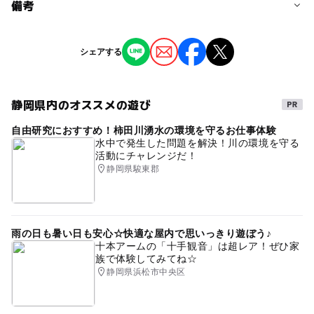
料金について
備考
入園料：無料
※掲載の情報は天候や主催者側の都合などにより変更にな
シェアする
ることがあります。
情報提供：イベントバンク
静岡県内のオススメの遊び
自由研究におすすめ！柿田川湧水の環境を守るお仕事体験
水中で発生した問題を解決！川の環境を守る
活動にチャレンジだ！
静岡県駿東郡
雨の日も暑い日も安心☆快適な屋内で思いっきり遊ぼう♪
十本アームの「十手観音」は超レア！ぜひ家
族で体験してみてね☆
静岡県浜松市中央区