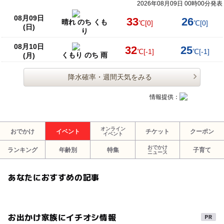
2026年08月09日 00時00分発表
08月09日
33
26
晴れ のち くも
℃
[0]
℃
[0]
(日)
り
08月10日
32
25
℃
[-1]
℃
[-1]
くもり のち 雨
(月)
降水確率・週間天気をみる
情報提供：
オンライン
おでかけ
イベント
チケット
クーポン
イベント
おでかけ
ランキング
年齢別
特集
子育て
ニュース
あなたにおすすめの記事
お出かけ家族にイチオシ情報