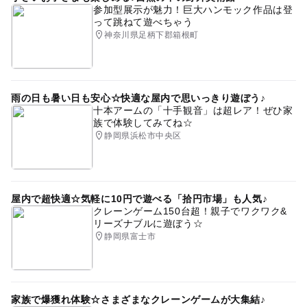
参加型展示が魅力！巨大ハンモック作品は登
って跳ねて遊べちゃう
神奈川県足柄下郡箱根町
雨の日も暑い日も安心☆快適な屋内で思いっきり遊ぼう♪
十本アームの「十手観音」は超レア！ぜひ家
族で体験してみてね☆
静岡県浜松市中央区
屋内で超快適☆気軽に10円で遊べる「拾円市場」も人気♪
クレーンゲーム150台超！親子でワクワク&
リーズナブルに遊ぼう☆
静岡県富士市
家族で爆獲れ体験☆さまざまなクレーンゲームが大集結♪