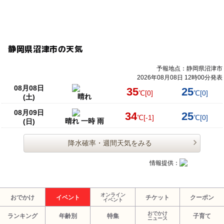
静岡県沼津市の天気
予報地点：静岡県沼津市
2026年08月08日 12時00分発表
08月08日
35
25
℃
[0]
℃
[0]
晴れ
(土)
08月09日
34
25
℃
[-1]
℃
[0]
晴れ 一時 雨
(日)
降水確率・週間天気をみる
情報提供：
オンライン
おでかけ
イベント
チケット
クーポン
イベント
おでかけ
ランキング
年齢別
特集
子育て
ニュース