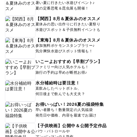
暑い夏に行きたい水遊びイベント♪
夏の定番恐竜＆昆虫展も開催！
【関西】8月＆夏休みのオススメ
夏休みの思い出作りに行きたい夏祭り
水遊びスポット＆子供無料イベントも
【東海】8月＆夏休みのオススメ
参加無料ポケモンスタンプラリー♪
気分爽快水遊びスポット情報も！
いこーよおすすめ【早割プラン】
ファミリー向け人気ホテルも！
旅行の予約は早めが断然お得♪
水分補給時は要注意！
直飲みしたペットボトル、
何日後まで飲んでも大丈夫？
お得いっぱい！2026夏の福袋特集
早い者勝ち！数量限定の人気福袋
発売日や価格、内容を最速でお届け
【子供映画】公開中＆公開予定作品
パウ・パトロールや
アンパンマンの人気作