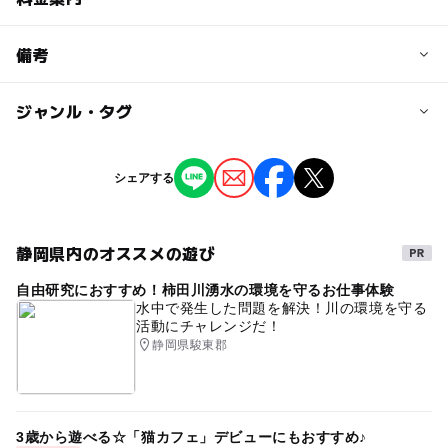
問い合わせ先に直接ご確認ください。
料金について
備考
注意・制限事項
物販・飲食有料
出店者の募集あり。お寺へ直接連絡不可。
ジャンル・タグ
※掲載の情報は天候や主催者側の都合などにより変更にな
ることがあります。
情報提供：イベントバンク
タグ
シェアする
マルシェ
ワークショップ
静岡県内のオススメの遊び
自由研究におすすめ！柿田川湧水の環境を守るお仕事体験
水中で発生した問題を解決！川の環境を守る
活動にチャレンジだ！
静岡県駿東郡
3歳から遊べる☆「猫カフェ」デビューにもおすすめ♪