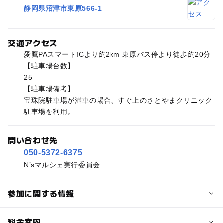
静岡県沼津市東原566-1
交通アクセス
愛鷹PAスマートICより約2km 東原バス停より徒歩約20分
【駐車場台数】
25
【駐車場備考】
宝珠院駐車場が満車の場合、すぐ上のさとやまクリニック
駐車場を利用。
問い合わせ先
050-5372-6375
N’sマルシェ実行委員会
参加に関する情報
予約/応募
料金案内