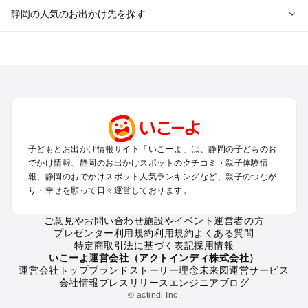
静岡の人気のお出かけ先を探す
静岡のエリアからプール子ども連れのお出かけスポット
を探す
浜松・浜名湖・天竜のプールお出かけ
伊東・下田・伊豆白浜・東伊豆のプールお出かけ
富士山・富士宮・富士・御殿場のプールお出かけ
小田原・熱海・湯河原・真鶴のプールお出かけ
中伊豆・西伊豆・南伊豆のプールお出かけ
子どもとお出かけ情報サイト「いこーよ」は、静岡の子どものお
静岡・清水のプールお出かけ
でかけ情報、静岡のお出かけスポットのクチコミ・親子体験情
三島・沼津のプールお出かけ
報、静岡のおでかけスポット人気ランキングなど、親子のつなが
掛川・磐田・袋井のプールお出かけ
り・幸せを願って日々運営しております。
焼津・御前崎のプールお出かけ
大井川・寸又峡・川根のプールお出かけ
ご意見やお問い合わせ
施設やイベント運営者の方
プレゼンター利用規約
利用規約
よくある質問
特定商取引法に基づく表記
採用情報
静岡の定番お出かけスポット
いこーよ運営会社（アクトインディ株式会社）
運営会社トップ
ブランドストーリー
理念
未来図
運営サービス
静岡の遊園地
会社情報
プレスリリース
エンジニアブログ
静岡の動物園
© actindi Inc.
静岡のバーベキュー