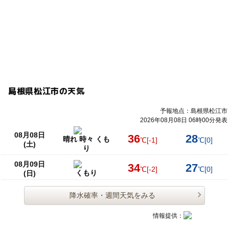
島根県松江市の天気
予報地点：島根県松江市
2026年08月08日 06時00分発表
08月08日
36
28
晴れ 時々 くも
℃
[-1]
℃
[0]
(土)
り
08月09日
34
27
℃
[-2]
℃
[0]
くもり
(日)
降水確率・週間天気をみる
情報提供：