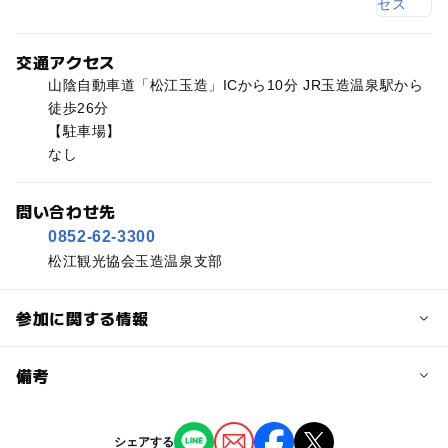
交通アクセス
山陰自動車道「松江玉造」ICから10分 JR玉造温泉駅から
徒歩26分
【駐車場】
なし
問い合わせ先
0852-62-3300
松江観光協会玉造温泉支部
参加に関する情報
予約/応募
備考
問い合わせ先に直接ご確認ください。
※掲載の情報は天候や主催者側の都合などにより変更にな
シェアする