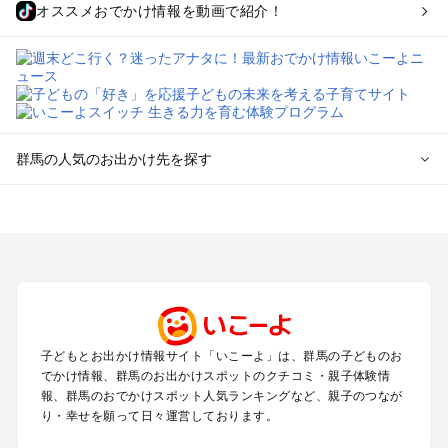
オススメおでかけ情報を動画で紹介！
群馬の人気のお出かけ先を探す
群馬のエリアからプール子ども連れのお出かけスポット
を探す
高崎・前橋・伊勢崎・榛名のプールお出かけ
軽井沢・万座・嬬恋・北軽井沢のプールお出かけ
熊谷・太田・足利・古河のプールお出かけ
伊香保・渋川のプールお出かけ
赤城・桐生・渡良瀬のプールお出かけ
子どもとお出かけ情報サイト「いこーよ」は、群馬の子どものお
水上・猿ヶ京・月夜野・法師のプールお出かけ
でかけ情報、群馬のお出かけスポットのクチコミ・親子体験情
富岡・藤岡・妙義・安中のプールお出かけ
報、群馬のおでかけスポット人気ランキングなど、親子のつなが
草津・尻焼・花敷のプールお出かけ
り・幸せを願って日々運営しております。
沼田・尾瀬・老神のプールお出かけ