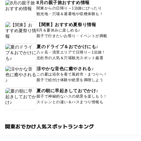
8月の親子旅おすすめ情報
関東からの日帰り～1泊旅にぴったり
観光地・穴場＆避暑地や収穫体験も！
【関東】おすすめ夏祭り情報
8月＆夏休みに楽しめる♪
親子で行きたいお祭り・イベントが満載
夏のドライブ＆おでかけにも♪
八ヶ岳・清里エリアで日帰り～1泊旅！
北杜市の人気＆穴場観光スポット厳選
涼やかな音色に癒やされる♪
この夏は浴衣を着て風鈴市・まつりへ！
親子で絵付け体験や絶景を満喫しよう
夏の朝に早起きしておでかけ♪
親子で神秘的なハスの絶景を楽しもう！
スイレンとの違い＆ハスまつり情報も
関東おでかけ人気スポットランキング