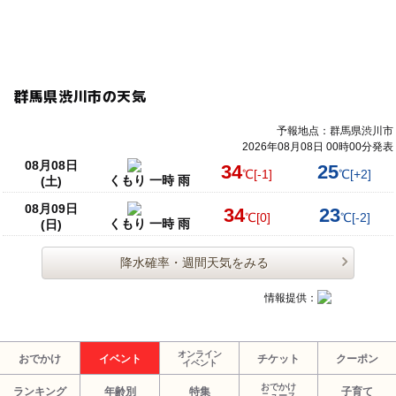
群馬県渋川市の天気
予報地点：群馬県渋川市
2026年08月08日 00時00分発表
08月08日
34
25
℃
[-1]
℃
[+2]
くもり 一時 雨
(土)
08月09日
34
23
℃
[0]
℃
[-2]
くもり 一時 雨
(日)
降水確率・週間天気をみる
情報提供：
オンライン
おでかけ
イベント
チケット
クーポン
イベント
おでかけ
ランキング
年齢別
特集
子育て
ニュース