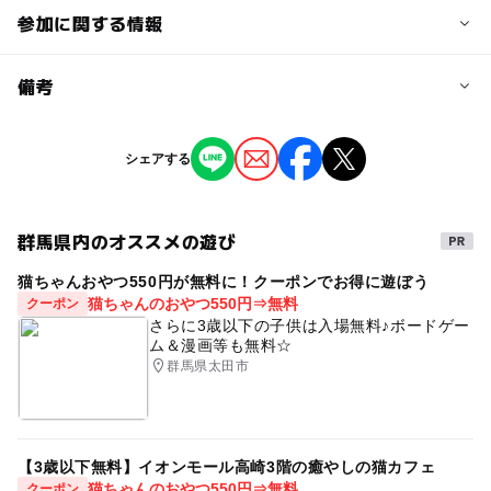
参加に関する情報
予約/応募
備考
問い合わせ先に直接ご確認ください。
※掲載の情報は天候や主催者側の都合などにより変更にな
シェアする
ることがあります。
情報提供：イベントバンク
群馬県内のオススメの遊び
猫ちゃんおやつ550円が無料に！クーポンでお得に遊ぼう
猫ちゃんのおやつ550円⇒無料
クーポン
さらに3歳以下の子供は入場無料♪ボードゲー
ム＆漫画等も無料☆
群馬県太田市
【3歳以下無料】イオンモール高崎3階の癒やしの猫カフェ
猫ちゃんのおやつ550円⇒無料
クーポン