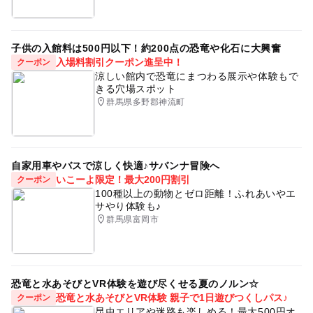
子供の入館料は500円以下！約200点の恐竜や化石に大興奮
入場料割引クーポン進呈中！
クーポン
涼しい館内で恐竜にまつわる展示や体験もで
きる穴場スポット
群馬県多野郡神流町
自家用車やバスで涼しく快適♪サバンナ冒険へ
いこーよ限定！最大200円割引
クーポン
100種以上の動物とゼロ距離！ふれあいやエ
サやり体験も♪
群馬県富岡市
恐竜と水あそびとVR体験を遊び尽くせる夏のノルン☆
恐竜と水あそびとVR体験 親子で1日遊びつくしパス♪
クーポン
昆虫エリアや迷路も楽しめる！最大500円オ