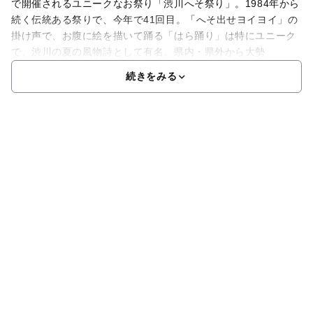
で開催されるユニークなお祭り「渋川へそ祭り」。1984年から
続く伝統ある祭りで、今年で41回目。「へそ出せヨイヨイ」の
掛け声で、お腹に絵を描いて踊る「はら踊り」は特にユニーク
で、渋川の夏の風物詩として有名。県内・県外から大勢
続きをみる