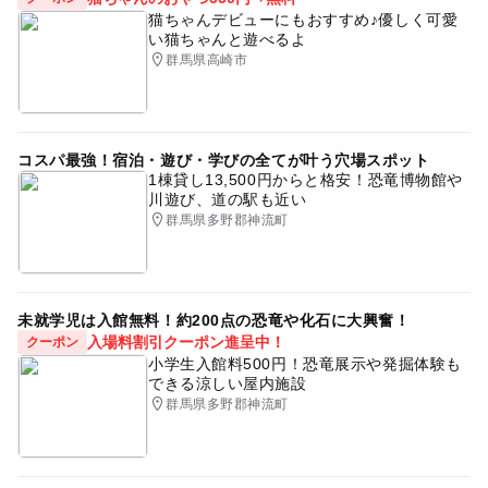
猫ちゃんデビューにもおすすめ♪優しく可愛
い猫ちゃんと遊べるよ
群馬県高崎市
コスパ最強！宿泊・遊び・学びの全てが叶う穴場スポット
1棟貸し13,500円からと格安！恐竜博物館や
川遊び、道の駅も近い
群馬県多野郡神流町
未就学児は入館無料！約200点の恐竜や化石に大興奮！
入場料割引クーポン進呈中！
クーポン
小学生入館料500円！恐竜展示や発掘体験も
できる涼しい屋内施設
群馬県多野郡神流町