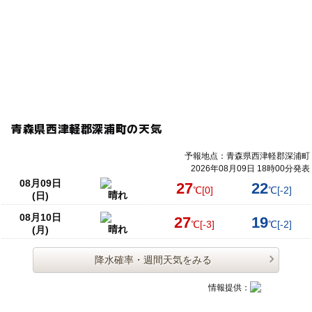
青森県西津軽郡深浦町の天気
予報地点：青森県西津軽郡深浦町
2026年08月09日 18時00分発表
08月09日
27
22
℃
[0]
℃
[-2]
晴れ
(日)
08月10日
27
19
℃
[-3]
℃
[-2]
晴れ
(月)
降水確率・週間天気をみる
情報提供：