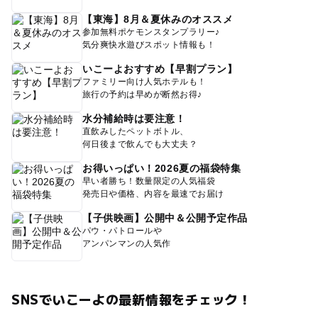
【東海】8月＆夏休みのオススメ
参加無料ポケモンスタンプラリー♪
気分爽快水遊びスポット情報も！
いこーよおすすめ【早割プラン】
ファミリー向け人気ホテルも！
旅行の予約は早めが断然お得♪
水分補給時は要注意！
直飲みしたペットボトル、
何日後まで飲んでも大丈夫？
お得いっぱい！2026夏の福袋特集
早い者勝ち！数量限定の人気福袋
発売日や価格、内容を最速でお届け
【子供映画】公開中＆公開予定作品
パウ・パトロールや
アンパンマンの人気作
SNSでいこーよの最新情報をチェック！