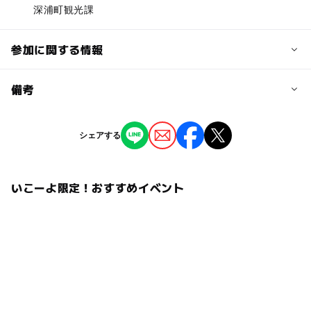
深浦町観光課
参加に関する情報
予約/応募
備考
問い合わせ先に直接ご確認ください。
※掲載の情報は天候や主催者側の都合などにより変更にな
シェアする
ることがあります。
情報提供：イベントバンク
いこーよ限定！おすすめイベント