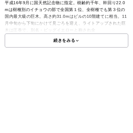
平成16年9月に国天然記念物に指定。樹齢約千年、幹回り22.0
mは樹種別のイチョウの部で全国第１位、全樹種でも第３位の
国内最大級の巨木。高さ約31.0mはビルの10階建てに相当。11
月中旬から下旬にかけて見ごろを迎え、ライトアップされた巨
木は圧巻で、別名・ビッグイエローと称され全
続きをみる