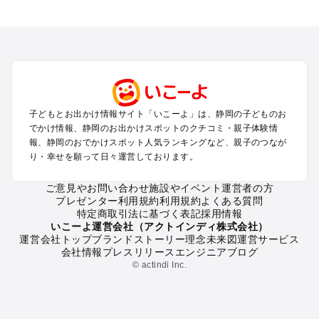
静岡のエリアからプール子ども連れのお出かけスポット
を探す
浜松・浜名湖・天竜のプールお出かけ
伊東・下田・伊豆白浜・東伊豆のプールお出かけ
富士山・富士宮・富士・御殿場のプールお出かけ
小田原・熱海・湯河原・真鶴のプールお出かけ
中伊豆・西伊豆・南伊豆のプールお出かけ
子どもとお出かけ情報サイト「いこーよ」は、静岡の子どものお
静岡・清水のプールお出かけ
でかけ情報、静岡のお出かけスポットのクチコミ・親子体験情
三島・沼津のプールお出かけ
報、静岡のおでかけスポット人気ランキングなど、親子のつなが
掛川・磐田・袋井のプールお出かけ
り・幸せを願って日々運営しております。
焼津・御前崎のプールお出かけ
大井川・寸又峡・川根のプールお出かけ
ご意見やお問い合わせ
施設やイベント運営者の方
プレゼンター利用規約
利用規約
よくある質問
特定商取引法に基づく表記
採用情報
静岡の定番お出かけスポット
いこーよ運営会社（アクトインディ株式会社）
運営会社トップ
ブランドストーリー
理念
未来図
運営サービス
静岡の遊園地
会社情報
プレスリリース
エンジニアブログ
静岡の動物園
© actindi Inc.
静岡のバーベキュー
静岡の釣り
静岡の牧場