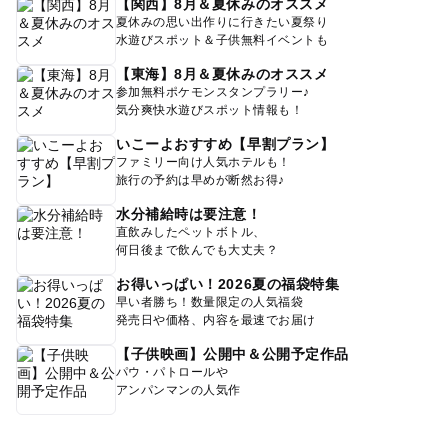
【関西】8月＆夏休みのオススメ
夏休みの思い出作りに行きたい夏祭り
水遊びスポット＆子供無料イベントも
【東海】8月＆夏休みのオススメ
参加無料ポケモンスタンプラリー♪
気分爽快水遊びスポット情報も！
いこーよおすすめ【早割プラン】
ファミリー向け人気ホテルも！
旅行の予約は早めが断然お得♪
水分補給時は要注意！
直飲みしたペットボトル、
何日後まで飲んでも大丈夫？
お得いっぱい！2026夏の福袋特集
早い者勝ち！数量限定の人気福袋
発売日や価格、内容を最速でお届け
【子供映画】公開中＆公開予定作品
パウ・パトロールや
アンパンマンの人気作