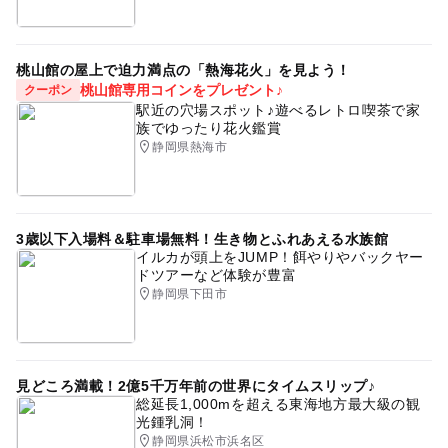
桃山館の屋上で迫力満点の「熱海花火」を見よう！
桃山館専用コインをプレゼント♪
クーポン
駅近の穴場スポット♪遊べるレトロ喫茶で家
族でゆったり花火鑑賞
静岡県熱海市
3歳以下入場料＆駐車場無料！生き物とふれあえる水族館
イルカが頭上をJUMP！餌やりやバックヤー
ドツアーなど体験が豊富
静岡県下田市
見どころ満載！2億5千万年前の世界にタイムスリップ♪
総延長1,000mを超える東海地方最大級の観
光鍾乳洞！
静岡県浜松市浜名区