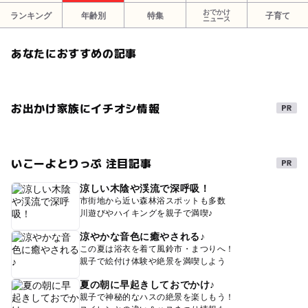
おでかけ
ランキング
年齢別
特集
子育て
ニュース
あなたにおすすめの記事
お出かけ家族にイチオシ情報
いこーよとりっぷ 注目記事
涼しい木陰や渓流で深呼吸！
市街地から近い森林浴スポットも多数
川遊びやハイキングを親子で満喫♪
涼やかな音色に癒やされる♪
この夏は浴衣を着て風鈴市・まつりへ！
親子で絵付け体験や絶景を満喫しよう
夏の朝に早起きしておでかけ♪
親子で神秘的なハスの絶景を楽しもう！