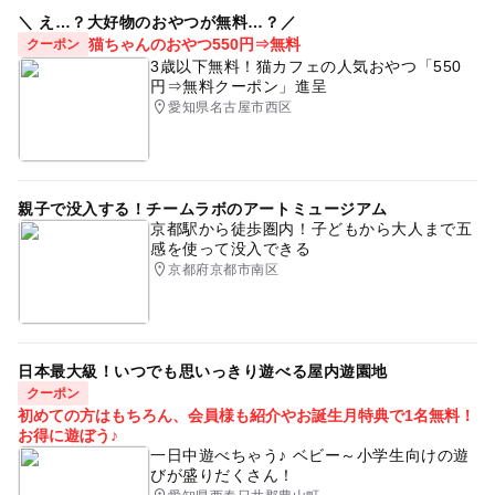
＼ え…？大好物のおやつが無料…？／
猫ちゃんのおやつ550円⇒無料
クーポン
3歳以下無料！猫カフェの人気おやつ「550
円⇒無料クーポン」進呈
愛知県名古屋市西区
親子で没入する！チームラボのアートミュージアム
京都駅から徒歩圏内！子どもから大人まで五
感を使って没入できる
京都府京都市南区
日本最大級！いつでも思いっきり遊べる屋内遊園地
クーポン
初めての方はもちろん、会員様も紹介やお誕生月特典で1名無料！
お得に遊ぼう♪
一日中遊べちゃう♪ ベビー～小学生向けの遊
びが盛りだくさん！