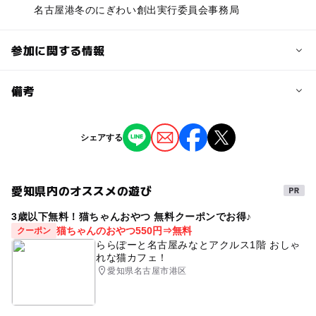
名古屋港冬のにぎわい創出実行委員会事務局
参加に関する情報
予約/応募
備考
問い合わせ先に直接ご確認ください。
※掲載の情報は天候や主催者側の都合などにより変更にな
シェアする
ることがあります。
情報提供：イベントバンク
愛知県内のオススメの遊び
3歳以下無料！猫ちゃんおやつ 無料クーポンでお得♪
猫ちゃんのおやつ550円⇒無料
クーポン
ららぽーと名古屋みなとアクルス1階 おしゃ
れな猫カフェ！
愛知県名古屋市港区