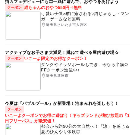
猫カフェデビューにも◎一緒に遊んで、おやつをあげよう
猫ちゃんのおやつ550円⇒無料
クーポン
可愛い子供×猫に癒される♪猫じゃらし・マン
ガ・ゲームなど無料
埼玉県さいたま市大宮区
アクティブなお子さま大満足！跳ねて遊べる屋内遊び場☆
いこーよ限定のお得なクーポン！
クーポン
ダンクやドッジボールもでき、今なら半額O
FFクーポン進呈中♪
埼玉県新座市
今夏は「バブルプール」が新登場！泡まみれを楽しもう！
クーポン
いこーよクーポンでお得に遊ぼう！キッズランドが遊び放題の「1
日フリーパス」が最安値！
都会から約90分の大自然へ！「涼」を感じる
夏のひんやり体験◎