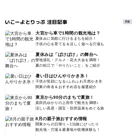
いこーよとりっぷ 注目記事
大宮から車で1時間の観光地は？
夏休みに気軽に行けるまちを紹介！
子供の心を育てる＆涼しく遊べる穴場も
夏休みは「ばけばけ」の舞台へ
聖地巡礼・グルメ・花火大会を満喫！
夏の松江で「やりたいこと」をご紹介
暑い日はひんやりかき氷！
子供が笑顔になる♪ふわふわ天然かき氷
関東の有名＆おすすめ店を厳選紹介
東京から90分のまちで夏旅！
真田氏ゆかりの上田市で観光を満喫♪
涼しい高原・国宝・別所温泉をめぐる旅
8月の親子旅おすすめ情報
関東からの日帰り～1泊旅にぴったり
観光地・穴場＆避暑地や収穫体験も！