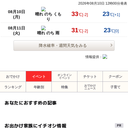
2026年08月10日 12時00分発表
08月10日
33
23
晴れ のち くも
℃
[-2]
℃
[+1]
(月)
り
08月11日
31
23
℃
[-2]
℃
[0]
晴れ のち 雨
(火)
降水確率・週間天気をみる
情報提供：
オンライン
おでかけ
イベント
チケット
クーポン
イベント
おでかけ
ランキング
年齢別
特集
子育て
ニュース
あなたにおすすめの記事
お出かけ家族にイチオシ情報