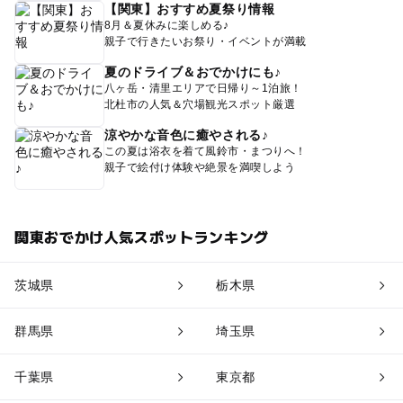
【関東】おすすめ夏祭り情報
8月＆夏休みに楽しめる♪
親子で行きたいお祭り・イベントが満載
夏のドライブ＆おでかけにも♪
八ヶ岳・清里エリアで日帰り～1泊旅！
北杜市の人気＆穴場観光スポット厳選
涼やかな音色に癒やされる♪
この夏は浴衣を着て風鈴市・まつりへ！
親子で絵付け体験や絶景を満喫しよう
関東おでかけ人気スポットランキング
茨城県
栃木県
群馬県
埼玉県
千葉県
東京都