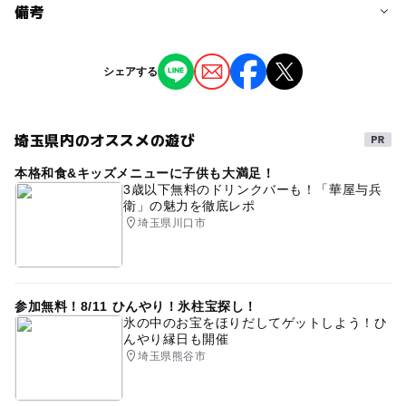
料金について
備考
入場無料
※掲載の情報は天候や主催者側の都合などにより変更にな
シェアする
ることがあります。
情報提供：イベントバンク
埼玉県内のオススメの遊び
本格和食&キッズメニューに子供も大満足！
3歳以下無料のドリンクバーも！「華屋与兵
衛」の魅力を徹底レポ
埼玉県川口市
参加無料！8/11 ひんやり！氷柱宝探し！
氷の中のお宝をほりだしてゲットしよう！ひ
んやり縁日も開催
埼玉県熊谷市