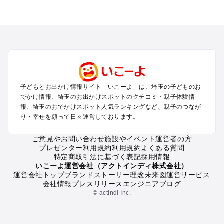
埼玉のエリアからプール子ども連れのお出かけスポット
を探す
川越・所沢・入間・新座のプールお出かけ
大宮・浦和・上尾・岩槻・蓮田のプールお出かけ
越谷・草加・春日部のプールお出かけ
秩父・長瀞のプールお出かけ
川口・戸田・和光・朝霞のプールお出かけ
子どもとお出かけ情報サイト「いこーよ」は、埼玉の子どものお
飯能・坂戸・東松山・日高のプールお出かけ
でかけ情報、埼玉のお出かけスポットのクチコミ・親子体験情
久喜・行田・加須・羽生のプールお出かけ
報、埼玉のおでかけスポット人気ランキングなど、親子のつなが
熊谷・太田・足利・古河のプールお出かけ
り・幸せを願って日々運営しております。
本庄・深谷・美里周辺のプールお出かけ
ご意見やお問い合わせ
施設やイベント運営者の方
プレゼンター利用規約
利用規約
よくある質問
埼玉の定番お出かけスポット
特定商取引法に基づく表記
採用情報
埼玉の遊園地
いこーよ運営会社（アクトインディ株式会社）
運営会社トップ
ブランドストーリー
理念
未来図
運営サービス
埼玉の動物園
会社情報
プレスリリース
エンジニアブログ
埼玉のバーベキュー
© actindi Inc.
埼玉の釣り
埼玉の牧場
埼玉のプール