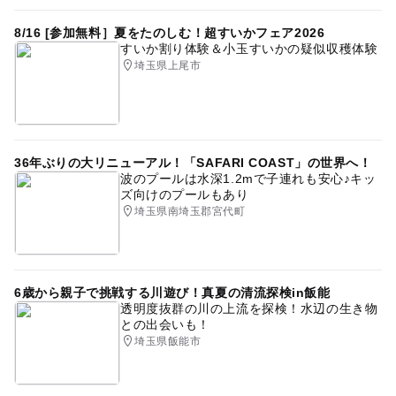
8/16 [参加無料］夏をたのしむ！超すいかフェア2026
すいか割り体験＆小玉すいかの疑似収穫体験
埼玉県上尾市
36年ぶりの大リニューアル！「SAFARI COAST」の世界へ！
波のプールは水深1.2mで子連れも安心♪キッ
ズ向けのプールもあり
埼玉県南埼玉郡宮代町
6歳から親子で挑戦する川遊び！真夏の清流探検in飯能
透明度抜群の川の上流を探検！水辺の生き物
との出会いも！
埼玉県飯能市