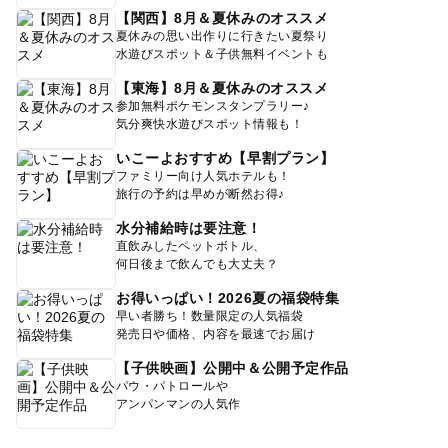
【関西】8月＆夏休みのオススメ
夏休みの思い出作りに行きたい夏祭り
水遊びスポット＆子供無料イベントも
【東海】8月＆夏休みのオススメ
参加無料ポケモンスタンプラリー♪
気分爽快水遊びスポット情報も！
いこーよおすすめ【早割プラン】
ファミリー向け人気ホテルも！
旅行の予約は早めが断然お得♪
水分補給時は要注意！
直飲みしたペットボトル、
何日後まで飲んでも大丈夫？
お得いっぱい！2026夏の福袋特集
早い者勝ち！数量限定の人気福袋
発売日や価格、内容を最速でお届け
【子供映画】公開中＆公開予定作品
パウ・パトロールや
アンパンマンの人気作