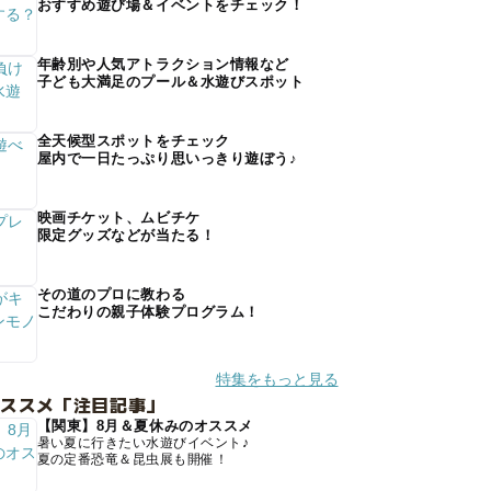
おすすめ遊び場＆イベントをチェック！
年齢別や人気アトラクション情報など
子ども大満足のプール＆水遊びスポット
全天候型スポットをチェック
屋内で一日たっぷり思いっきり遊ぼう♪
映画チケット、ムビチケ
限定グッズなどが当たる！
その道のプロに教わる
こだわりの親子体験プログラム！
特集をもっと見る
オススメ「注目記事」
【関東】8月＆夏休みのオススメ
暑い夏に行きたい水遊びイベント♪
夏の定番恐竜＆昆虫展も開催！