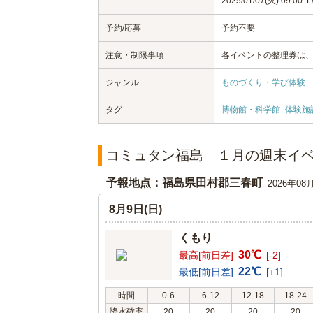
2025/01/07(火) 09:00-1
予約/応募
予約不要
注意・制限事項
各イベントの整理券は
ジャンル
ものづくり・学び体験
タグ
博物館・科学館
体験施
コミュタン福島 １月の週末イ
予報地点：福島県田村郡三春町
2026年08
8月9日(日)
くもり
30℃
最高[前日差]
[-2]
22℃
最低[前日差]
[+1]
時間
0-6
6-12
12-18
18-24
降水確率
20
20
20
20