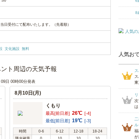
7:00
6
8
、当日受付にて配布いたします。（先着順）
設
文化施設
無料
人気おで
ベント周辺の天気予報
ス
ス
1
月09日 00時00分発表
東
8月10日(月)
リ
次
2
くもり
は
26℃
最高[前日差]
[-4]
二
19℃
最低[前日差]
[-3]
ル
3
福
時間
0-6
6-12
12-18
18-24
が
降水確率
0
10
10
10