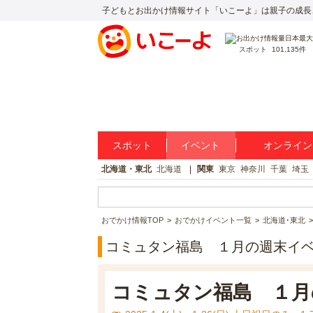
子どもとお出かけ情報サイト「いこーよ」は親子の成長
スポット
101,135件
スポット
イベント
オンライン
北海道・東北
北海道
関東
東京
神奈川
千葉
埼玉
おでかけ情報TOP
おでかけイベント一覧
北海道･東北
コミュタン福島 １月の週末イ
コミュタン福島 １月