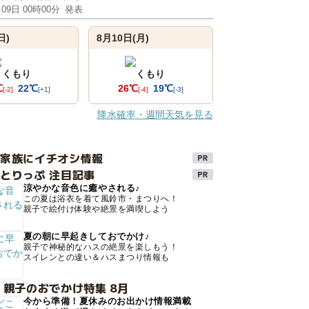
月09日 00時00分
発表
日)
8月10日(月)
くもり
くもり
℃
22℃
26℃
19℃
[-2]
[+1]
[-4]
[-3]
降水確率・週間天気を見る
け家族にイチオシ情報
とりっぷ 注目記事
涼やかな音色に癒やされる♪
この夏は浴衣を着て風鈴市・まつりへ！
親子で絵付け体験や絶景を満喫しよう
夏の朝に早起きしておでかけ♪
親子で神秘的なハスの絶景を楽しもう！
スイレンとの違い＆ハスまつり情報も
 親子のおでかけ特集 8月
今から準備！夏休みのお出かけ情報満載