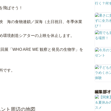
を飛ばそう！
映 海の食物連鎖／深海（土日祝日、冬季休業
め環境創造シアターの上映を休止します。
展「WHO ARE WE 観察と発見の生物学」を
料です。
編集部
ベント周辺の地図