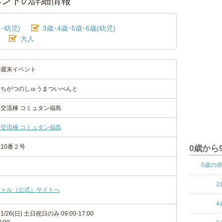
ベントの詳細情報
･幼児)
3歳･4歳･5歳･6歳(幼児)
大人
の週末イベント
いちがつのしゅうまついべんと
交流棟 コミュタン福島
交流棟 コミュタン福島
10番２号
0歳から
0歳の
2
シャル（公式）サイトへ
4
/01/26(日) 土日祝日のみ 09:00-17:00