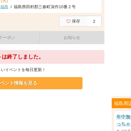
(火)
ン福島
/
福島県田村郡三春町深作10番２号
保存
2
クーポン
お知らせ
トは終了しました。
しいイベントを毎日更新！
ベント情報を見る
福島周
年中無
っちゃ