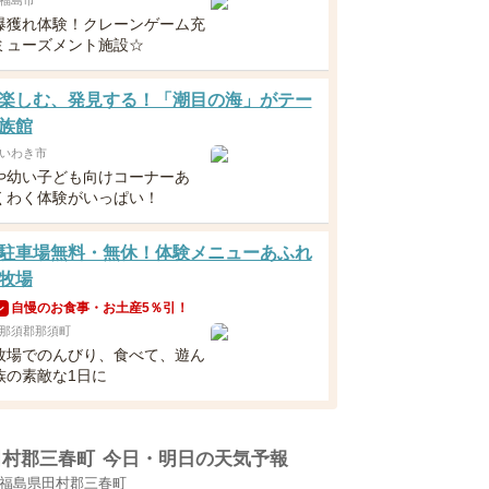
福島市
爆獲れ体験！クレーンゲーム充
ミューズメント施設☆
楽しむ、発見する！「潮目の海」がテー
族館
いわき市
や幼い子ども向けコーナーあ
くわく体験がいっぱい！
駐車場無料・無休！体験メニューあふれ
牧場
自慢のお食事・お土産5％引！
ン
那須郡那須町
牧場でのんびり、食べて、遊ん
族の素敵な1日に
田村郡三春町
今日・明日の天気予報
福島県田村郡三春町