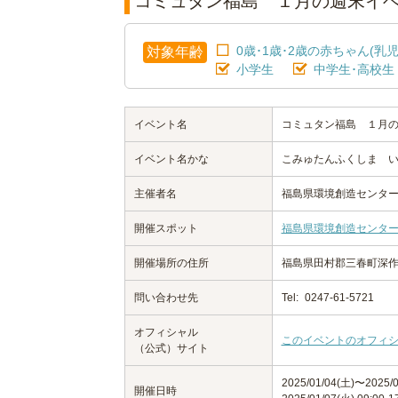
コミュタン福島 １月の週末イ
0歳･1歳･2歳の赤ちゃん(乳児
対象年齢
小学生
中学生･高校生
イベント名
コミュタン福島 １月
イベント名かな
こみゅたんふくしま 
主催者名
福島県環境創造センター
開催スポット
福島県環境創造センター
開催場所の住所
福島県田村郡三春町深作
問い合わせ先
Tel:
0247-61-5721
オフィシャル
このイベントのオフィ
（公式）サイト
2025/01/04(土)〜2025
開催日時