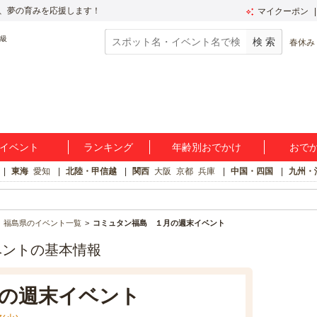
、夢の育みを応援します！
マイクーポン
春休み
イベント
ランキング
年齢別おでかけ
おで
東海
愛知
北陸・甲信越
関西
大阪
京都
兵庫
中国・四国
九州・
福島県のイベント一覧
コミュタン福島 １月の週末イベント
ベントの基本情報
の週末イベント