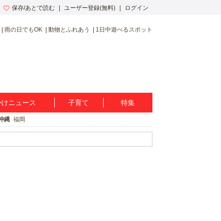
保存/あとで読む
ユーザー登録(無料)
ログイン
雨の日でもOK
動物とふれあう
1日中遊べるスポット
かけニュース
子育て
特集
沖縄
福岡