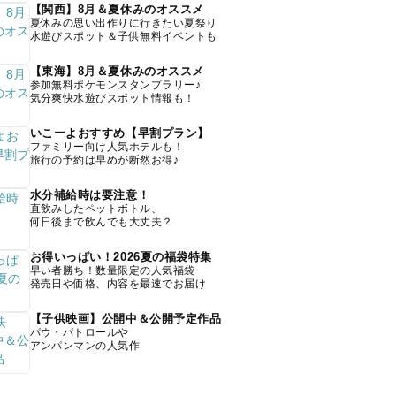
【関西】8月＆夏休みのオススメ
夏休みの思い出作りに行きたい夏祭り
水遊びスポット＆子供無料イベントも
【東海】8月＆夏休みのオススメ
参加無料ポケモンスタンプラリー♪
気分爽快水遊びスポット情報も！
いこーよおすすめ【早割プラン】
ファミリー向け人気ホテルも！
旅行の予約は早めが断然お得♪
水分補給時は要注意！
直飲みしたペットボトル、
何日後まで飲んでも大丈夫？
お得いっぱい！2026夏の福袋特集
早い者勝ち！数量限定の人気福袋
発売日や価格、内容を最速でお届け
【子供映画】公開中＆公開予定作品
パウ・パトロールや
アンパンマンの人気作