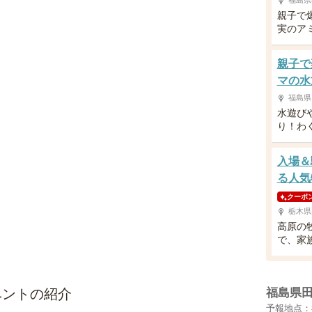
福島県
親子で
実のア
親子で
マの水
福島県
水遊び
り！わ
入場＆
る人気
クーポ
栃木県
高原の
で、家
ベントの紹介
福島県
予報地点：