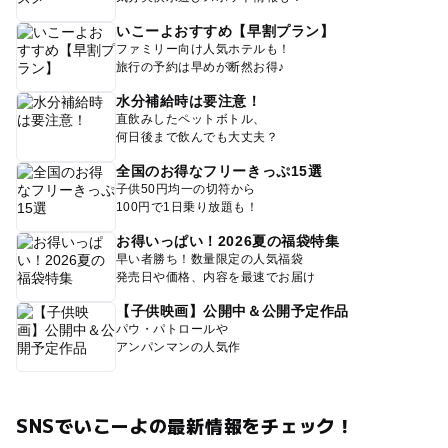
いこーよおすすめ【早割プラン】
ファミリー向け人気ホテルも！
旅行の予約は早めが断然お得♪
水分補給時は要注意！
直飲みしたペットボトル、
何日後まで飲んでも大丈夫？
全国のお得なフリーきっぷ15選
子供50円均一の切符から
100円で1日乗り放題も！
お得いっぱい！2026夏の福袋特集
早い者勝ち！数量限定の人気福袋
発売日や価格、内容を最速でお届け
【子供映画】公開中＆公開予定作品
パウ・パトロールや
アンパンマンの人気作
SNSでいこーよの最新情報をチェック！