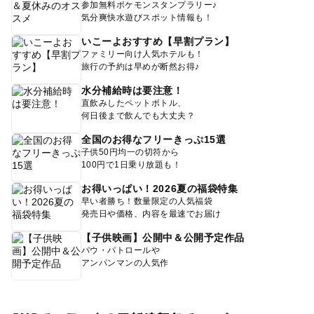
参加無料ポケモンスタンプラリー♪
気分爽快水遊びスポット情報も！
いこーよおすすめ【早割プラン】
ファミリー向け人気ホテルも！
旅行の予約は早めが断然お得♪
水分補給時は要注意！
直飲みしたペットボトル、
何日後まで飲んでも大丈夫？
全国のお得なフリーきっぷ15選
子供50円均一の切符から
100円で1日乗り放題も！
お得いっぱい！2026夏の福袋特集
早い者勝ち！数量限定の人気福袋
発売日や価格、内容を最速でお届け
【子供映画】公開中＆公開予定作品
パウ・パトロールや
アンパンマンの人気作