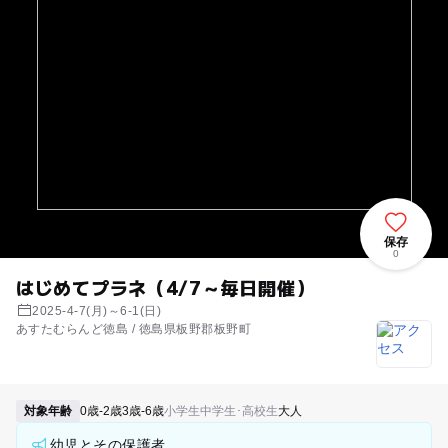
保存
0
はじめてプラネ（4/7～毎日開催）
2025-4-7(月)～6-1(日)
あすたむらんど徳島 / 徳島県板野郡板野町
対象年齢
0歳-2歳
3歳-6歳
小学生
中学生･高校生
大人
幼児とその保護者