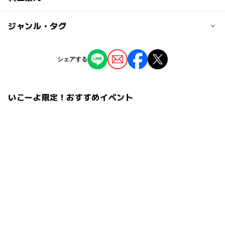
0歳･1歳･2歳の赤ちゃん(乳児･幼児)
3歳･4歳･5歳･6歳(幼児)
大人
子供の料金
ジャンル・タグ
200円
予約/応募
ジャンル
シェアする
予約不要
子供の料金詳細
芸術鑑賞・自然観賞
ものづくり・学び体験
プラネタリウム観覧券
注意・制限事項
※幼児は無料
いこーよ限定！おすすめイベント
タグ
投映時間や人数は変更になる場合がございます。
最新情報は、HPをご覧ください。
大人の料金
プラネタリウム
星空解説
幼児イベント
510円
雨の日でもOK
駐車場無料
未就学児
はじめてプラネ
泣いてもOK
騒いでもOK
大人の料金詳細
プラネタリウム観覧券
途中入退場可
プラネタリウムデビュー
毎日開催
ニャンちゅう