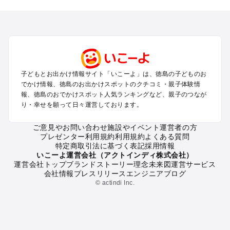
を探す
徳島・鳴門のプールお出かけ
祖谷渓・大歩危・剣山・三好・吉野川のプールお出かけ
阿南・日和佐・宍喰・海陽のプールお出かけ
徳島の定番お出かけスポット
子どもとお出かけ情報サイト「いこーよ」は、徳島の子どものお
徳島の遊園地
でかけ情報、徳島のお出かけスポットのクチコミ・親子体験情
徳島の動物園
報、徳島のおでかけスポット人気ランキングなど、親子のつなが
り・幸せを願って日々運営しております。
徳島のバーベキュー
徳島の釣り
ご意見やお問い合わせ
施設やイベント運営者の方
徳島の牧場
プレゼンター利用規約
利用規約
よくある質問
徳島のプール
特定商取引法に基づく表記
採用情報
徳島のアスレチック
いこーよ運営会社（アクトインディ株式会社）
運営会社トップ
ブランドストーリー
理念
未来図
運営サービス
徳島の公園・総合公園
会社情報
プレスリリース
エンジニアブログ
徳島の観光
© actindi Inc.
徳島の親子で体験するお出かけスポット
徳島の工場見学
徳島の手作り体験