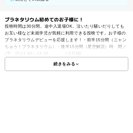
プラネタリウム初めてのお子様に！
投映時間は30分間。途中入退場OK。泣いたり騒いだりしても
お互い様など未就学児が気軽に利用できる投映です。お子様の
プラネタリウムデビューを応援します！・前半15分間（ニャン
ちゅう！プラネタリウム）・後半15分間（星空解説）時 間／
(平 日)11:40～12:10 (土日祝)
続きをみる