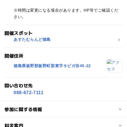
※時間は変更になる場合があります。HP等でご確認くだ
さい。
開催スポット
あすたむらんど徳島
開催住所
徳島県板野郡板野町那東字キビガ谷45-22
問い合わせ先
088-672-7111
参加に関する情報
対象年齢
料金案内