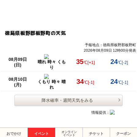
徳島県板野郡板野町の天気
予報地点：徳島県板野郡板野町
2026年08月09日 12時00分発表
08月09日
35
24
晴れ 時々 くも
℃
[+1]
℃
[-2]
(日)
り
08月10日
34
24
くもり 時々 晴
℃
[-1]
℃
[-1]
(月)
れ
降水確率・週間天気をみる
情報提供：
オンライン
おでかけ
イベント
チケット
クーポン
イベント