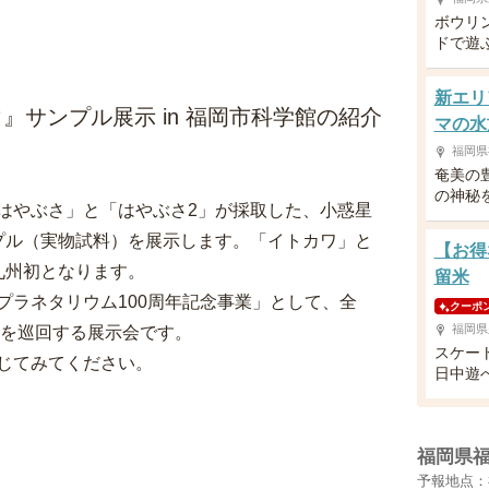
ボウリ
ドで遊
新エリ
サンプル展示 in 福岡市科学館の紹介
マの水
福岡県
奄美の
の神秘
はやぶさ」と「はやぶさ2」が採取した、小惑星
プル（実物試料）を展示します。「イトカワ」と
【お得
九州初となります。
留米
プラネタリウム100周年記念事業」として、全
クーポ
福岡県
設を巡回する展示会です。
スケー
じてみてください。
日中遊
福岡県
予報地点：