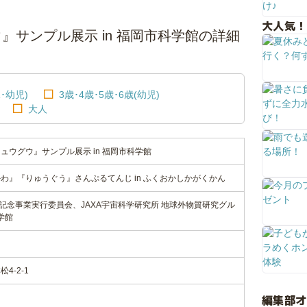
大人気！
サンプル展示 in 福岡市科学館の詳細
･幼児)
3歳･4歳･5歳･6歳(幼児)
大人
ュウグウ』サンプル展示 in 福岡市科学館
わ』『りゅうぐう』さんぷるてんじ in ふくおかしかがくかん
年記念事業実行委員会、JAXA宇宙科学研究所 地球外物質研究グル
学館
4-2-1
編集部