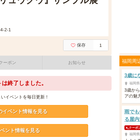
リュウグウ』サンプル展
2-1
保存
1
福岡周
クーポン
お知らせ
3歳に
トは終了しました。
福岡県
3歳か
アの魅
しいイベントを毎日更新！
のイベント情報を見る
雨でも
る屋内
クーポ
ベント情報を見る
福岡県