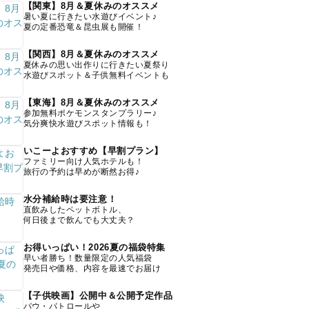
【関東】8月＆夏休みのオススメ
暑い夏に行きたい水遊びイベント♪
夏の定番恐竜＆昆虫展も開催！
【関西】8月＆夏休みのオススメ
夏休みの思い出作りに行きたい夏祭り
水遊びスポット＆子供無料イベントも
【東海】8月＆夏休みのオススメ
参加無料ポケモンスタンプラリー♪
気分爽快水遊びスポット情報も！
いこーよおすすめ【早割プラン】
ファミリー向け人気ホテルも！
旅行の予約は早めが断然お得♪
水分補給時は要注意！
直飲みしたペットボトル、
何日後まで飲んでも大丈夫？
お得いっぱい！2026夏の福袋特集
早い者勝ち！数量限定の人気福袋
発売日や価格、内容を最速でお届け
【子供映画】公開中＆公開予定作品
パウ・パトロールや