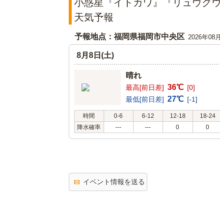
小惑星『イトカワ』『リュウグウ』
天気予報
予報地点：福岡県福岡市中央区
2026年08
8月8日(土)
晴れ
36℃
最高[前日差]
[0]
27℃
最低[前日差]
[-1]
時間
0-6
6-12
12-18
18-24
降水確率
---
---
0
0
イベント情報を送る