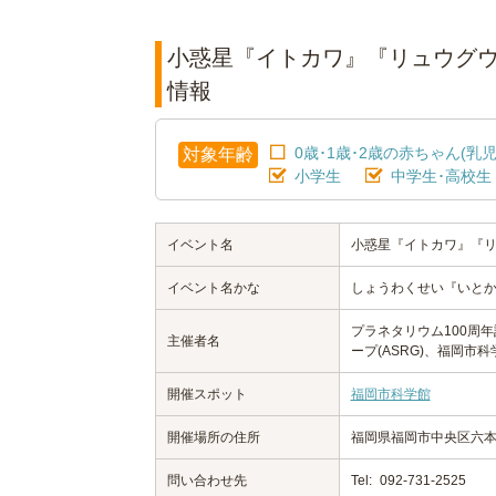
小惑星『イトカワ』『リュウグウ』
情報
0歳･1歳･2歳の赤ちゃん(乳児
対象年齢
小学生
中学生･高校生
イベント名
小惑星『イトカワ』『リ
イベント名かな
しょうわくせい『いとか
プラネタリウム100周
主催者名
ープ(ASRG)、福岡市科
開催スポット
福岡市科学館
開催場所の住所
福岡県福岡市中央区六本松
問い合わせ先
Tel:
092-731-2525