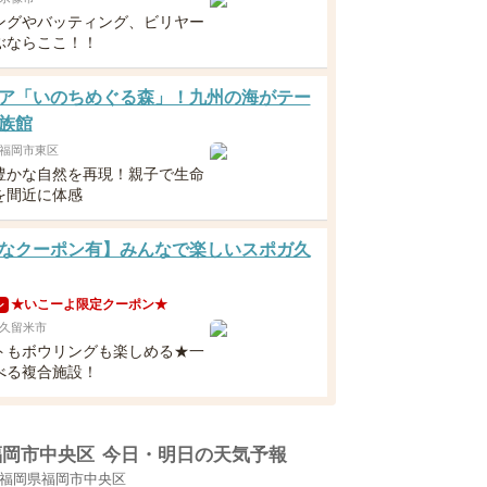
ングやバッティング、ビリヤー
ぶならここ！！
ア「いのちめぐる森」！九州の海がテー
族館
福岡市東区
豊かな自然を再現！親子で生命
を間近に体感
なクーポン有】みんなで楽しいスポガ久
★いこーよ限定クーポン★
ン
久留米市
トもボウリングも楽しめる★一
べる複合施設！
福岡市中央区
今日・明日の天気予報
福岡県福岡市中央区