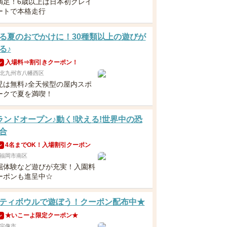
満足！6歳以上は日本初クレイ
ートで本格走行
る夏のおでかけに！30種類以上の遊びが
る♪
入場料⇒割引きクーポン！
ン
北九州市八幡西区
児は無料♪全天候型の屋内スポ
ークで夏を満喫！
ランドオープン♪動く!吠える!世界中の恐
合
4名までOK！入場割引クーポン
ン
福岡市南区
掘体験など遊びが充実！入園料
ーポンも進呈中☆
ティボウルで遊ぼう！クーポン配布中★
★いこーよ限定クーポン★
ン
宗像市