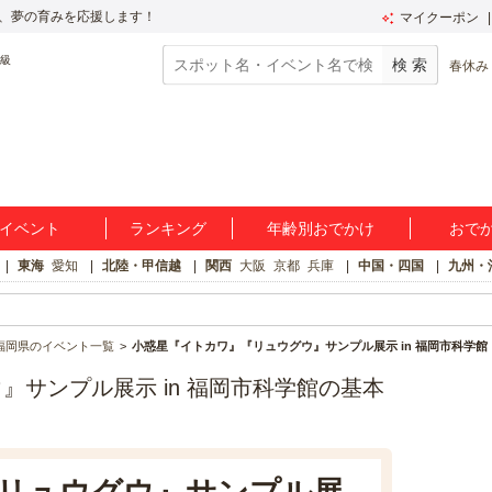
、夢の育みを応援します！
マイクーポン
春休み
イベント
ランキング
年齢別おでかけ
おで
東海
愛知
北陸・甲信越
関西
大阪
京都
兵庫
中国・四国
九州・
福岡県のイベント一覧
小惑星『イトカワ』『リュウグウ』サンプル展示 in 福岡市科学館
サンプル展示 in 福岡市科学館の基本