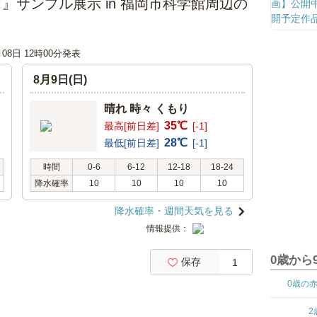
サンプル展示 in 福岡市科学館周辺の
月08日 12時00分発表
8月9日(日)
晴れ 時々 くもり
35℃
最高[前日差]
[-1]
28℃
最低[前日差]
[-1]
時間
0-6
6-12
12-18
18-24
降水確率
10
10
10
10
降水確率・週間天気を見る
情報提供：
0歳から
保存
1
0歳の
2