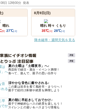
月08日 12時00分
発表
土)
8月9日(日)
晴れ
晴れ 時々 くもり
℃
27℃
35℃
28℃
[0]
[-1]
[-1]
[-1]
降水確率・週間天気を見る
け家族にイチオシ情報
とりっぷ 注目記事
夏の土曜は「土曜夜市」へ♪
商店街で縁日・屋台・イベント満喫！
食べて、遊んで、親子の思い出作り
涼やかな音色に癒やされる♪
この夏は浴衣を着て風鈴市・まつりへ！
親子で絵付け体験や絶景を満喫しよう
夏の朝に早起きしておでかけ♪
親子で神秘的なハスの絶景を楽しもう！
スイレンとの違い＆ハスまつり情報も