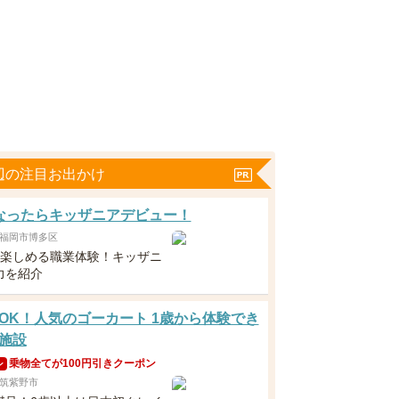
辺の注目お出かけ
なったらキッザニアデビュー！
福岡市博多区
ら楽しめる職業体験！キッザニ
力を紹介
OK！人気のゴーカート 1歳から体験でき
施設
乗物全てが100円引きクーポン
ン
筑紫野市