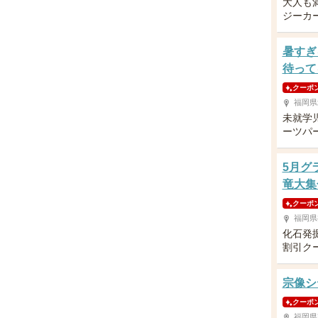
大人も
ジーカ
暑すぎ
待って
クーポ
福岡県
未就学
ーツパ
5月グ
竜大集
クーポ
福岡県
化石発
割引ク
宗像シ
クーポ
福岡県