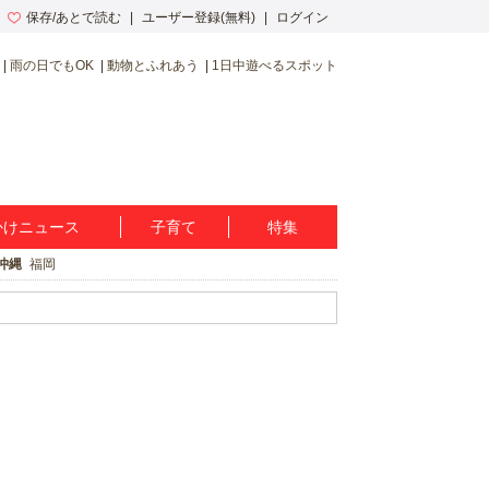
保存/あとで読む
ユーザー登録(無料)
ログイン
雨の日でもOK
動物とふれあう
1日中遊べるスポット
かけニュース
子育て
特集
沖縄
福岡