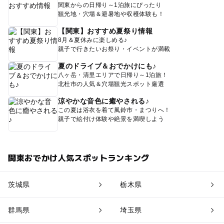
関東からの日帰り～1泊旅にぴったり
観光地・穴場＆避暑地や収穫体験も！
【関東】おすすめ夏祭り情報
8月＆夏休みに楽しめる♪
親子で行きたいお祭り・イベントが満載
夏のドライブ＆おでかけにも♪
八ヶ岳・清里エリアで日帰り～1泊旅！
北杜市の人気＆穴場観光スポット厳選
涼やかな音色に癒やされる♪
この夏は浴衣を着て風鈴市・まつりへ！
親子で絵付け体験や絶景を満喫しよう
関東おでかけ人気スポットランキング
茨城県
栃木県
群馬県
埼玉県