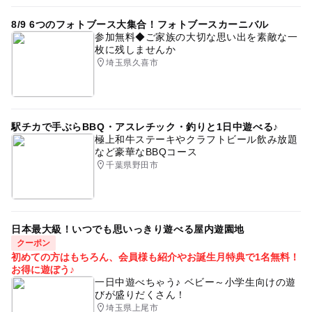
8/9 6つのフォトブース大集合！フォトブースカーニバル
参加無料◆ご家族の大切な思い出を素敵な一
枚に残しませんか
埼玉県久喜市
駅チカで手ぶらBBQ・アスレチック・釣りと1日中遊べる♪
極上和牛ステーキやクラフトビール飲み放題
など豪華なBBQコース
千葉県野田市
日本最大級！いつでも思いっきり遊べる屋内遊園地
クーポン
初めての方はもちろん、会員様も紹介やお誕生月特典で1名無料！
お得に遊ぼう♪
一日中遊べちゃう♪ ベビー～小学生向けの遊
びが盛りだくさん！
埼玉県上尾市