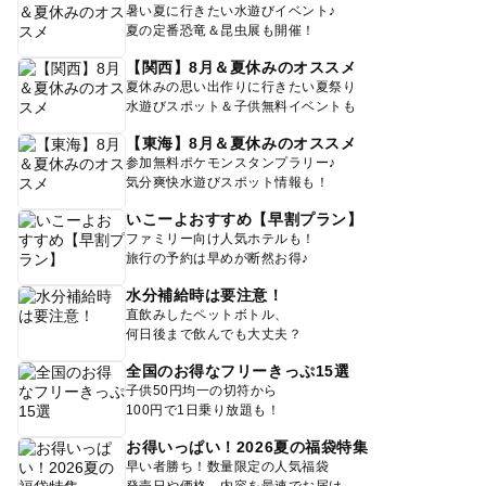
暑い夏に行きたい水遊びイベント♪
夏の定番恐竜＆昆虫展も開催！
【関西】8月＆夏休みのオススメ
夏休みの思い出作りに行きたい夏祭り
水遊びスポット＆子供無料イベントも
【東海】8月＆夏休みのオススメ
参加無料ポケモンスタンプラリー♪
気分爽快水遊びスポット情報も！
いこーよおすすめ【早割プラン】
ファミリー向け人気ホテルも！
旅行の予約は早めが断然お得♪
水分補給時は要注意！
直飲みしたペットボトル、
何日後まで飲んでも大丈夫？
全国のお得なフリーきっぷ15選
子供50円均一の切符から
100円で1日乗り放題も！
お得いっぱい！2026夏の福袋特集
早い者勝ち！数量限定の人気福袋