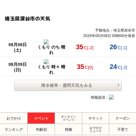
埼玉県深谷市の天気
予報地点：埼玉県深谷市
2026年08月08日 00時00分発表
08月08日
35
26
くもり のち 晴
℃
[-2]
℃
[-1]
(土)
れ
08月09日
35
24
くもり 時々 晴
℃
[0]
℃
[-2]
(日)
れ
降水確率・週間天気をみる
情報提供：
オンライン
おでかけ
イベント
チケット
クーポン
イベント
おでかけ
ランキング
年齢別
特集
子育て
ニュース