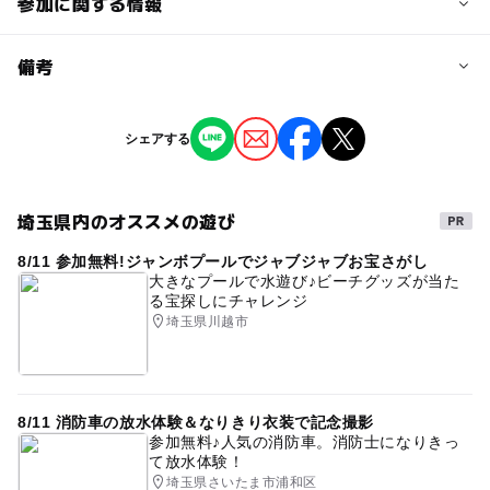
参加に関する情報
予約/応募
備考
問い合わせ先に直接ご確認ください。
※掲載の情報は天候や主催者側の都合などにより変更にな
シェアする
注意・制限事項
ることがあります。
情報提供：イベントバンク
WEBページは2/1(土)公開予定
埼玉県内のオススメの遊び
8/11 参加無料!ジャンボプールでジャブジャブお宝さがし
大きなプールで水遊び♪ビーチグッズが当た
る宝探しにチャレンジ
埼玉県川越市
8/11 消防車の放水体験＆なりきり衣装で記念撮影
参加無料♪人気の消防車。消防士になりきっ
て放水体験！
埼玉県さいたま市浦和区