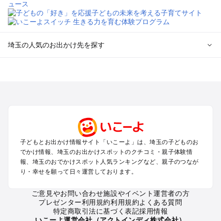
埼玉の人気のお出かけ先を探す
埼玉のエリアからプール子ども連れのお出かけスポット
を探す
川越・所沢・入間・新座のプールお出かけ
大宮・浦和・上尾・岩槻・蓮田のプールお出かけ
越谷・草加・春日部のプールお出かけ
秩父・長瀞のプールお出かけ
川口・戸田・和光・朝霞のプールお出かけ
子どもとお出かけ情報サイト「いこーよ」は、埼玉の子どものお
飯能・坂戸・東松山・日高のプールお出かけ
でかけ情報、埼玉のお出かけスポットのクチコミ・親子体験情
久喜・行田・加須・羽生のプールお出かけ
報、埼玉のおでかけスポット人気ランキングなど、親子のつなが
熊谷・太田・足利・古河のプールお出かけ
り・幸せを願って日々運営しております。
本庄・深谷・美里周辺のプールお出かけ
ご意見やお問い合わせ
施設やイベント運営者の方
プレゼンター利用規約
利用規約
よくある質問
埼玉の定番お出かけスポット
特定商取引法に基づく表記
採用情報
埼玉の遊園地
いこーよ運営会社（アクトインディ株式会社）