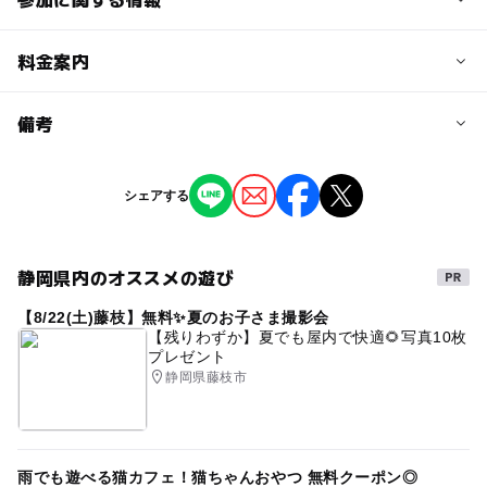
予約/応募
料金案内
問い合わせ先に直接ご確認ください。
料金について
備考
施設運営管理費として300円の協力を。
※掲載の情報は天候や主催者側の都合などにより変更にな
シェアする
ることがあります。
情報提供：イベントバンク
静岡県内のオススメの遊び
【8/22(土)藤枝】無料✨夏のお子さま撮影会
【残りわずか】夏でも屋内で快適🌻写真10枚
プレゼント
静岡県藤枝市
雨でも遊べる猫カフェ！猫ちゃんおやつ 無料クーポン◎