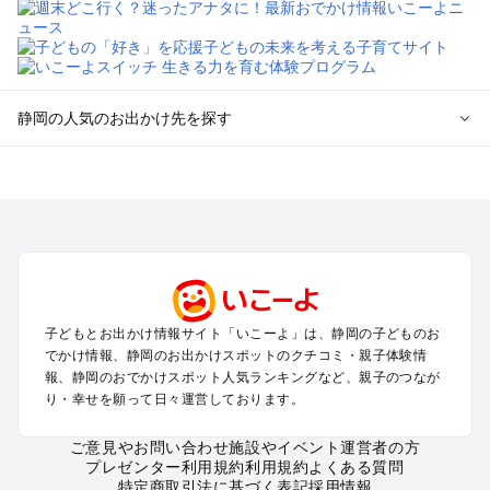
静岡の人気のお出かけ先を探す
静岡のエリアからプール子ども連れのお出かけスポット
を探す
浜松・浜名湖・天竜のプールお出かけ
伊東・下田・伊豆白浜・東伊豆のプールお出かけ
富士山・富士宮・富士・御殿場のプールお出かけ
小田原・熱海・湯河原・真鶴のプールお出かけ
中伊豆・西伊豆・南伊豆のプールお出かけ
子どもとお出かけ情報サイト「いこーよ」は、静岡の子どものお
静岡・清水のプールお出かけ
でかけ情報、静岡のお出かけスポットのクチコミ・親子体験情
三島・沼津のプールお出かけ
報、静岡のおでかけスポット人気ランキングなど、親子のつなが
掛川・磐田・袋井のプールお出かけ
り・幸せを願って日々運営しております。
焼津・御前崎のプールお出かけ
大井川・寸又峡・川根のプールお出かけ
ご意見やお問い合わせ
施設やイベント運営者の方
プレゼンター利用規約
利用規約
よくある質問
特定商取引法に基づく表記
採用情報