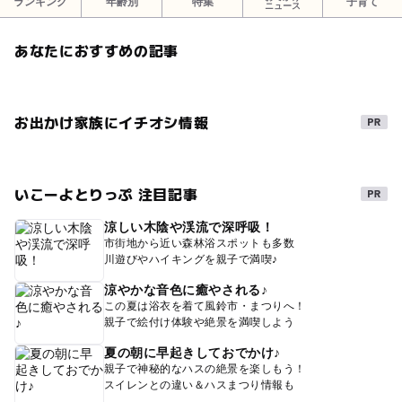
ランキング
年齢別
特集
子育て
ニュース
あなたにおすすめの記事
お出かけ家族にイチオシ情報
いこーよとりっぷ 注目記事
涼しい木陰や渓流で深呼吸！
市街地から近い森林浴スポットも多数
川遊びやハイキングを親子で満喫♪
涼やかな音色に癒やされる♪
この夏は浴衣を着て風鈴市・まつりへ！
親子で絵付け体験や絶景を満喫しよう
夏の朝に早起きしておでかけ♪
親子で神秘的なハスの絶景を楽しもう！
スイレンとの違い＆ハスまつり情報も