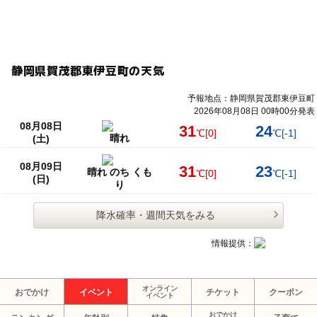
静岡県賀茂郡東伊豆町の天気
予報地点：静岡県賀茂郡東伊豆町
2026年08月08日 00時00分発表
08月08日
31
24
℃
[0]
℃
[-1]
晴れ
(土)
08月09日
31
23
晴れ のち くも
℃
[0]
℃
[-1]
(日)
り
降水確率・週間天気をみる
情報提供：
オンライン
おでかけ
イベント
チケット
クーポン
イベント
おでかけ