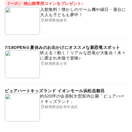
桃山館専用コインをプレゼント♪
クーポン
入館無料！懐かしのゲーム機や縁日・屋台に
大人も子どもも夢中！
静岡県熱海市
7/18OPEN☆夏休みのお出かけにオススメな新恐竜スポット
吠える！動く！リアルな恐竜が大集合！木々
に囲まれ木陰で冒険♪
静岡県富士市
ピュアハートキッズランド イオンモール浜松志都呂
約520坪の会員制大型室内公園「ピュアハー
トキッズランド」
静岡県浜松市中央区