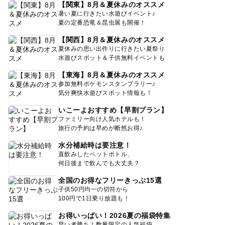
【関東】8月＆夏休みのオススメ
暑い夏に行きたい水遊びイベント♪
夏の定番恐竜＆昆虫展も開催！
【関西】8月＆夏休みのオススメ
夏休みの思い出作りに行きたい夏祭り
水遊びスポット＆子供無料イベントも
【東海】8月＆夏休みのオススメ
参加無料ポケモンスタンプラリー♪
気分爽快水遊びスポット情報も！
いこーよおすすめ【早割プラン】
ファミリー向け人気ホテルも！
旅行の予約は早めが断然お得♪
水分補給時は要注意！
直飲みしたペットボトル、
何日後まで飲んでも大丈夫？
全国のお得なフリーきっぷ15選
子供50円均一の切符から
100円で1日乗り放題も！
お得いっぱい！2026夏の福袋特集
早い者勝ち！数量限定の人気福袋