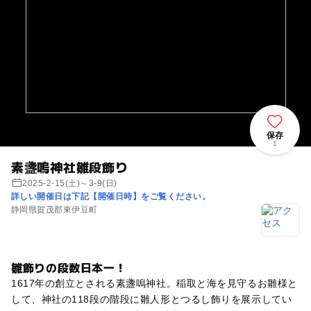
保存
1
素盞嗚神社雛段飾り
2025-2-15(土)～3-9(日)
詳しい開催日は下記【開催日時】をご覧ください。
静岡県賀茂郡東伊豆町
雛飾りの段数日本一！
1617年の創立とされる素盞嗚神社。稲取と海を見守るお雛様と
して、神社の118段の階段に雛人形とつるし飾りを展示してい