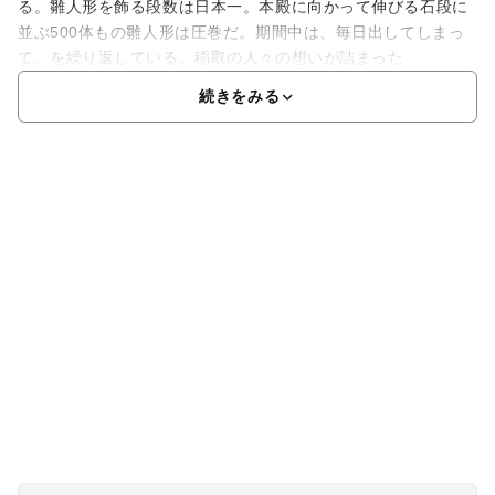
る。雛人形を飾る段数は日本一。本殿に向かって伸びる石段に
並ぶ500体もの雛人形は圧巻だ。期間中は、毎日出してしまっ
て、を繰り返している。稲取の人々の想いが詰まった
続きをみる