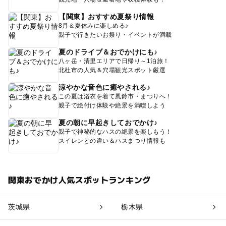
【関東】おすすめ夏祭り情報
8月＆夏休みに楽しめる♪
親子で行きたいお祭り・イベントが満載
夏のドライブ＆おでかけにも♪
八ヶ岳・清里エリアで日帰り～1泊旅！
北杜市の人気＆穴場観光スポット厳選
涼やかな音色に癒やされる♪
この夏は浴衣を着て風鈴市・まつりへ！
親子で絵付け体験や絶景を満喫しよう
夏の朝に早起きしておでかけ♪
親子で神秘的なハスの絶景を楽しもう！
スイレンとの違い＆ハスまつり情報も
関東おでかけ人気スポットランキング
茨城県
栃木県