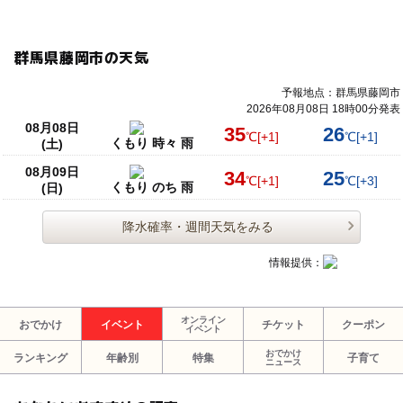
群馬県藤岡市の天気
予報地点：群馬県藤岡市
2026年08月08日 18時00分発表
08月08日
35
26
℃
[+1]
℃
[+1]
くもり 時々 雨
(土)
08月09日
34
25
℃
[+1]
℃
[+3]
くもり のち 雨
(日)
降水確率・週間天気をみる
情報提供：
オンライン
おでかけ
イベント
チケット
クーポン
イベント
おでかけ
ランキング
年齢別
特集
子育て
ニュース