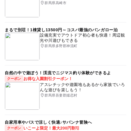
群馬県高崎市
まるで別荘！1棟貸し13500円～コスパ最強のバンガロー泊
設備充実でアウトドア初心者も快適！周辺観
光や川遊びもできる
群馬県多野郡神流町
自然の中で遊ぼう！渓流でニジマス釣り体験ができるよ
お得な入園割引クーポン！
クーポン
アスレチックや遊園地もあるから家族でいろ
んな遊びを楽しもう！
群馬県吾妻郡嬬恋村
自家用車やバスで涼しく快適♪サバンナ冒険へ
いこーよ限定！最大200円割引
クーポン