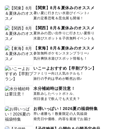
【関東】8月＆夏休みのオススメ
暑い夏に行きたい水遊びイベント♪
夏の定番恐竜＆昆虫展も開催！
【関西】8月＆夏休みのオススメ
夏休みの思い出作りに行きたい夏祭り
水遊びスポット＆子供無料イベントも
【東海】8月＆夏休みのオススメ
参加無料ポケモンスタンプラリー♪
気分爽快水遊びスポット情報も！
いこーよおすすめ【早割プラン】
ファミリー向け人気ホテルも！
旅行の予約は早めが断然お得♪
水分補給時は要注意！
直飲みしたペットボトル、
何日後まで飲んでも大丈夫？
お得いっぱい！2026夏の福袋特集
早い者勝ち！数量限定の人気福袋
発売日や価格、内容を最速でお届け
【子供映画】公開中＆公開予定作品