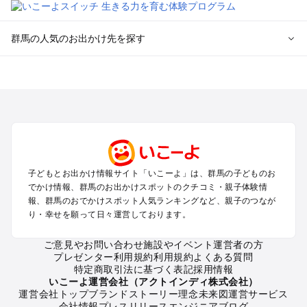
群馬の人気のお出かけ先を探す
群馬のエリアからプール子ども連れのお出かけスポット
を探す
高崎・前橋・伊勢崎・榛名のプールお出かけ
軽井沢・万座・嬬恋・北軽井沢のプールお出かけ
熊谷・太田・足利・古河のプールお出かけ
伊香保・渋川のプールお出かけ
赤城・桐生・渡良瀬のプールお出かけ
子どもとお出かけ情報サイト「いこーよ」は、群馬の子どものお
水上・猿ヶ京・月夜野・法師のプールお出かけ
でかけ情報、群馬のお出かけスポットのクチコミ・親子体験情
富岡・藤岡・妙義・安中のプールお出かけ
報、群馬のおでかけスポット人気ランキングなど、親子のつなが
草津・尻焼・花敷のプールお出かけ
り・幸せを願って日々運営しております。
沼田・尾瀬・老神のプールお出かけ
四万・吾妻・川原湯のプールお出かけ
ご意見やお問い合わせ
施設やイベント運営者の方
プレゼンター利用規約
利用規約
よくある質問
特定商取引法に基づく表記
採用情報
群馬の定番お出かけスポット
いこーよ運営会社（アクトインディ株式会社）
運営会社トップ
ブランドストーリー
理念
未来図
運営サービス
群馬の遊園地
会社情報
プレスリリース
エンジニアブログ