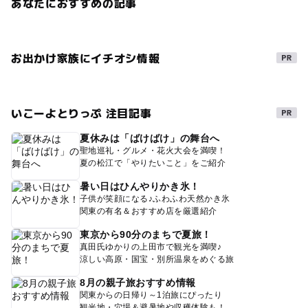
あなたにおすすめの記事
お出かけ家族にイチオシ情報
いこーよとりっぷ 注目記事
夏休みは「ばけばけ」の舞台へ
聖地巡礼・グルメ・花火大会を満喫！
夏の松江で「やりたいこと」をご紹介
暑い日はひんやりかき氷！
子供が笑顔になる♪ふわふわ天然かき氷
関東の有名＆おすすめ店を厳選紹介
東京から90分のまちで夏旅！
真田氏ゆかりの上田市で観光を満喫♪
涼しい高原・国宝・別所温泉をめぐる旅
8月の親子旅おすすめ情報
関東からの日帰り～1泊旅にぴったり
観光地・穴場＆避暑地や収穫体験も！