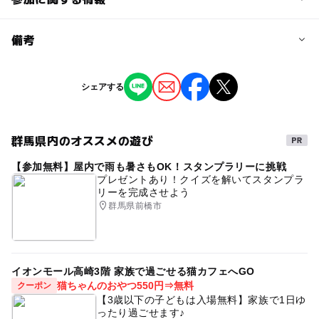
予約/応募
備考
問い合わせ先に直接ご確認ください。
※掲載の情報は天候や主催者側の都合などにより変更にな
シェアする
ることがあります。
情報提供：イベントバンク
群馬県内のオススメの遊び
【参加無料】屋内で雨も暑さもOK！スタンプラリーに挑戦
プレゼントあり！クイズを解いてスタンプラ
リーを完成させよう
群馬県前橋市
イオンモール高崎3階 家族で過ごせる猫カフェへGO
猫ちゃんのおやつ550円⇒無料
クーポン
【3歳以下の子どもは入場無料】家族で1日ゆ
ったり過ごせます♪