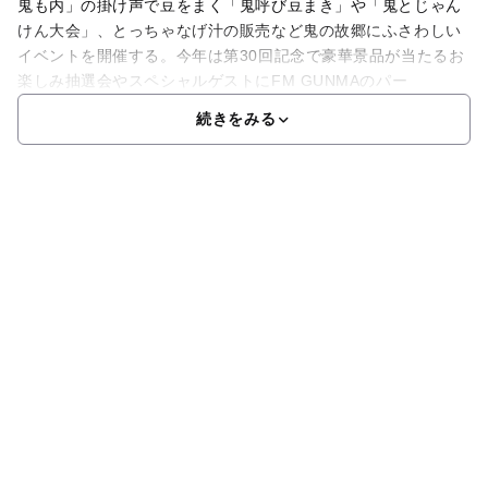
鬼も内」の掛け声で豆をまく「鬼呼び豆まき」や「鬼とじゃん
けん大会」、とっちゃなげ汁の販売など鬼の故郷にふさわしい
イベントを開催する。今年は第30回記念で豪華景品が当たるお
楽しみ抽選会やスペシャルゲストにFM GUNMAのパー
続きをみる