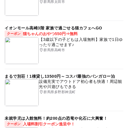
群馬県太田市
イオンモール高崎3階 家族で過ごせる猫カフェへGO
猫ちゃんのおやつ550円⇒無料
クーポン
【3歳以下の子どもは入場無料】家族で1日ゆ
ったり過ごせます♪
群馬県高崎市
まるで別荘！1棟貸し13500円～コスパ最強のバンガロー泊
設備充実でアウトドア初心者も快適！周辺観
光や川遊びもできる
群馬県多野郡神流町
未就学児は入館無料！約200点の恐竜や化石に大興奮！
入場料割引クーポン進呈中！
クーポン