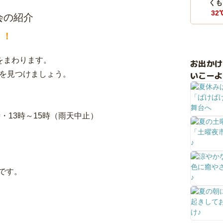
くも
32
会の紹介
！！
をまわります。
お出か
いこーよ
台を見つけましょう。
2時・13時～15時（雨天中止）
です。