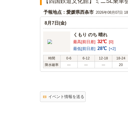
【四国鉄道文化館】ミニSL乗車
予報地点：愛媛県西条市
2026年08月07日 
8月7日(金)
くもり のち 晴れ
32℃
最高[前日差]
[0]
28℃
最低[前日差]
[+2]
時間
0-6
6-12
12-18
18-24
降水確率
---
---
---
20
イベント情報を送る