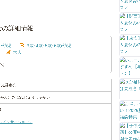
会の詳細情報
･幼児)
3歳･4歳･5歳･6歳(幼児)
大人
です
SL乗車会
かん】みにSLじょうしゃかい
O
JO（インサイジョウ）