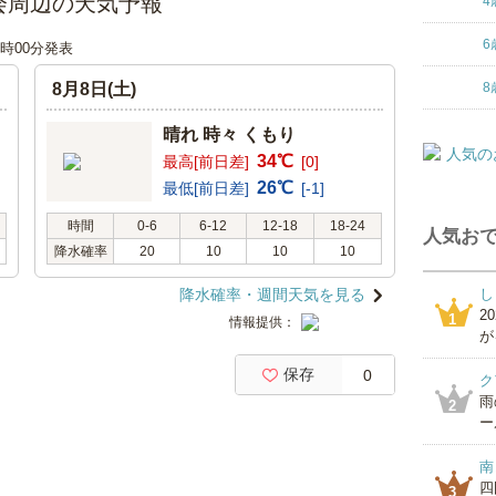
会周辺の天気予報
4
6
18時00分発表
8月8日(土)
8
晴れ 時々 くもり
34℃
最高[前日差]
[0]
26℃
最低[前日差]
[-1]
時間
0-6
6-12
12-18
18-24
人気おで
降水確率
20
10
10
10
降水確率・週間天気を見る
し
2
1
情報提供：
が
保存
0
ク
雨
2
ー
南
四
3