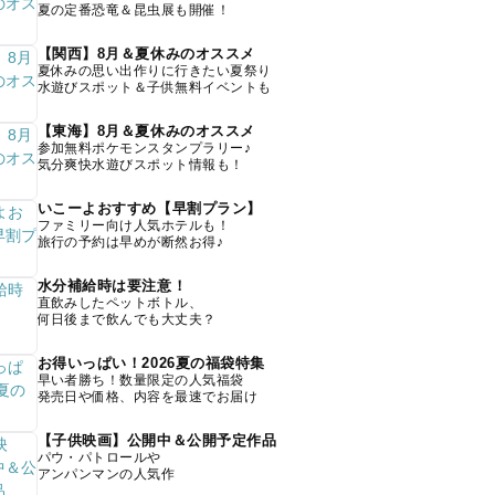
夏の定番恐竜＆昆虫展も開催！
【関西】8月＆夏休みのオススメ
夏休みの思い出作りに行きたい夏祭り
水遊びスポット＆子供無料イベントも
【東海】8月＆夏休みのオススメ
参加無料ポケモンスタンプラリー♪
気分爽快水遊びスポット情報も！
いこーよおすすめ【早割プラン】
ファミリー向け人気ホテルも！
旅行の予約は早めが断然お得♪
水分補給時は要注意！
直飲みしたペットボトル、
何日後まで飲んでも大丈夫？
お得いっぱい！2026夏の福袋特集
早い者勝ち！数量限定の人気福袋
発売日や価格、内容を最速でお届け
【子供映画】公開中＆公開予定作品
パウ・パトロールや
アンパンマンの人気作