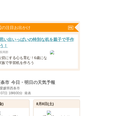
辺の注目お出かけ
思い出いっぱいの特別な机を親子で手作
う！
長岡郡
大切にする心も育む！6歳にな
家族で学習机を作ろう
西条市
今日・明日の天気予報
愛媛県西条市
月07日 18時00分
発表
金)
8月8日(土)