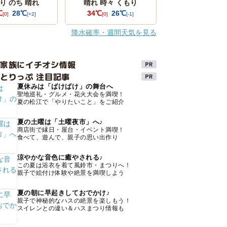
り のち 晴れ
晴れ 時々 くもり
℃
28℃
34℃
26℃
[0]
[+2]
[0]
[-1]
降水確率・週間天気を見る
け家族にイチオシ情報
とりっぷ 注目記事
夏休みは「ばけばけ」の舞台へ
聖地巡礼・グルメ・花火大会を満喫！
夏の松江で「やりたいこと」をご紹介
夏の土曜は「土曜夜市」へ♪
商店街で縁日・屋台・イベント満喫！
食べて、遊んで、親子の思い出作り
涼やかな音色に癒やされる♪
この夏は浴衣を着て風鈴市・まつりへ！
親子で絵付け体験や絶景を満喫しよう
夏の朝に早起きしておでかけ♪
親子で神秘的なハスの絶景を楽しもう！
スイレンとの違い＆ハスまつり情報も