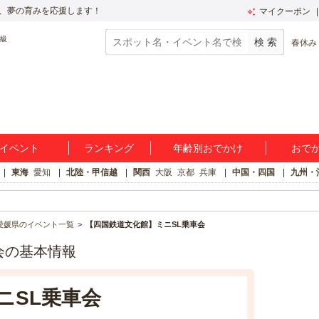
、夢の育みを応援します！
マイクーポン
春休み
イベント
ランキング
年齢別おでかけ
おで
東海
愛知
北陸・甲信越
関西
大阪
京都
兵庫
中国・四国
九州・
愛媛県のイベント一覧
【四国鉄道文化館】ミニSL乗車会
会の基本情報
ニSL乗車会