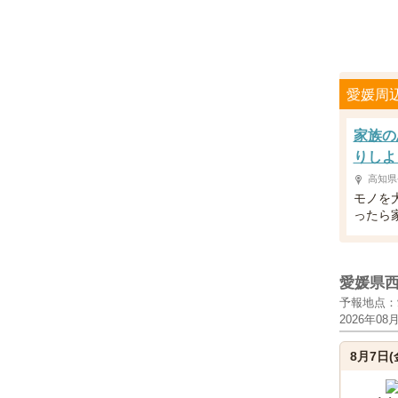
愛媛周
家族の
りしよ
高知県
モノを
ったら
愛媛県
予報地点：
2026年08
8月7日(