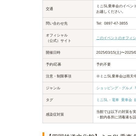
ミニSL乗車会のイベン
交通
お越しください。
問い合わせ先
Tel:
0897-47-3855
オフィシャル
このイベントのオフィ
（公式）サイト
開催日時
2025/03/15(土)〜2025/0
予約/応募
予約不要
注意・制限事項
※ミニSL乗車会は雨天
ジャンル
ショッピング・グルメ
タグ
ミニSL・電車
乗車会
当館では以下の対策を
感染症対策
・館内各所に消毒液を