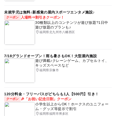
未就学児は無料♪新感覚の屋内スポーツエンタメ施設♪
入場料⇒割引きクーポン！
クーポン
30種類以上のコンテンツが遊び放題?1日中
遊び放題のプランも♪
福岡県北九州市八幡西区
7/18グランドオープン！雨も暑さもOK！大型屋内施設
遊び満載♪クレーンゲーム、カプセルトイ、
キッズスペースなど
福岡県宗像市
120分料金・フリーパスがどちらも1人【500円】引き！
🎉「お祝い記念日割」クーポン
クーポン
小学生以上からOK！ホークスのユニフォー
ム・グッズ等提示で割引
福岡県福岡市博多区