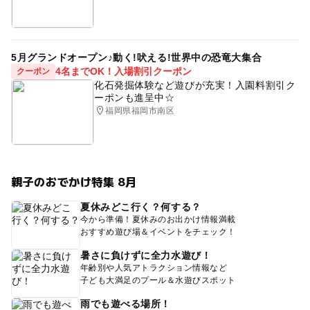
5月グランドオープン♪動く!吠える!世界中の恐竜大集合
4名までOK！入場割引クーポン
クーポン
化石発掘体験など遊びが充実！入園料割引ク
ーポンも進呈中☆
福岡県福岡市南区
親子のおでかけ特集 8月
夏休みどこ行く？何する？
今から準備！夏休みのお出かけ情報満載
おすすめ遊び場＆イベントをチェック！
暑さに負けずに全力水遊び！
年齢別や人気アトラクション情報など
子ども大満足のプール＆水遊びスポット
雨でも遊べる場所！