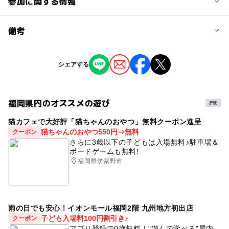
参加に関する情報
予約/応募
備考
問い合わせ先に直接ご確認ください。
※掲載の情報は天候や主催者側の都合などにより変更にな
シェアする
ることがあります。
情報提供：イベントバンク
福岡県内のオススメの遊び
猫カフェで大好評「猫ちゃんのおやつ」無料クーポン進呈
猫ちゃんのおやつ550円⇒無料
クーポン
さらに3歳以下の子どもは入場無料♪駐車場＆
ボードゲームも無料!
福岡県筑紫野市
雨の日でも安心！イオンモール福岡2階 九州地方初出店
子ども入場料100円割引き♪
クーポン
アプリ登録で0歳無料！"遊んで学べる"屋内