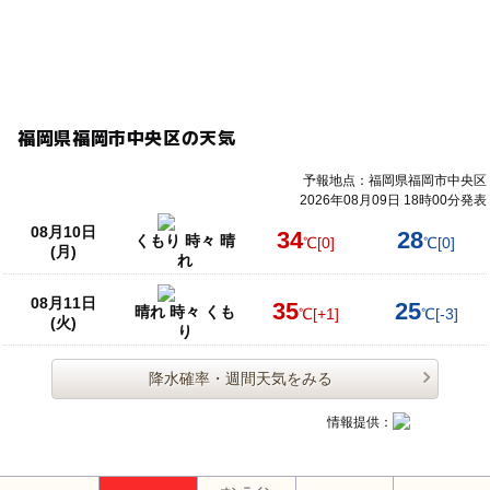
福岡県福岡市中央区の天気
予報地点：福岡県福岡市中央区
2026年08月09日 18時00分発表
08月10日
34
28
くもり 時々 晴
℃
[0]
℃
[0]
(月)
れ
08月11日
35
25
晴れ 時々 くも
℃
[+1]
℃
[-3]
(火)
り
降水確率・週間天気をみる
情報提供：