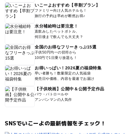
いこーよおすすめ【早割プラン】
ファミリー向け人気ホテルも！
旅行の予約は早めが断然お得♪
水分補給時は要注意！
直飲みしたペットボトル、
何日後まで飲んでも大丈夫？
全国のお得なフリーきっぷ15選
子供50円均一の切符から
100円で1日乗り放題も！
お得いっぱい！2026夏の福袋特集
早い者勝ち！数量限定の人気福袋
発売日や価格、内容を最速でお届け
【子供映画】公開中＆公開予定作品
パウ・パトロールや
アンパンマンの人気作
SNSでいこーよの最新情報をチェック！