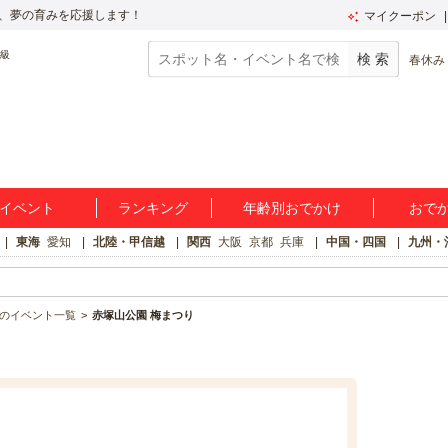
、夢の育みを応援します！
マイクーポン
春休み
イベント
ランキング
年齢別おでかけ
おで
東海
愛知
北陸・甲信越
関西
大阪
京都
兵庫
中国・四国
九州・
のイベント一覧
赤塚山公園 梅まつり