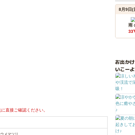
8月9日(
雨
33
お出か
いこーよ
先に直接ご確認ください。
 ウメマツリ