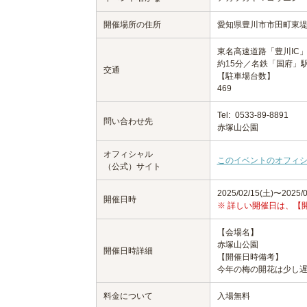
開催場所の住所
愛知県豊川市市田町東堤上
東名高速道路「豊川IC」
約15分／名鉄「国府」
交通
【駐車場台数】
469
Tel:
0533-89-8891
問い合わせ先
赤塚山公園
オフィシャル
このイベントのオフィ
（公式）サイト
2025/02/15(土)〜2025/0
開催日時
※ 詳しい開催日は、【
【会場名】
赤塚山公園
開催日時詳細
【開催日時備考】
今年の梅の開花は少し
料金について
入場無料