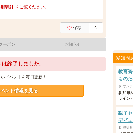
細情報】をご覧ください。
保存
5
クーポン
お知らせ
愛知周
トは終了しました。
教育資
しいイベントを毎日更新！
ものた
オンラ
ベント情報を見る
参加無
ライン
親子セ
デビュ
愛知県