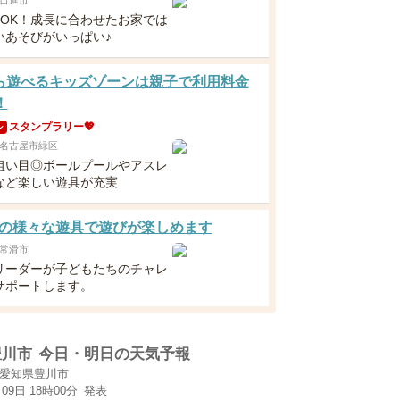
日進市
～OK！成長に合わせたお家では
いあそびがいっぱい♪
ら遊べるキッズゾーンは親子で利用料金
！
スタンプラリー💖
ン
名古屋市緑区
狙い目◎ボールプールやアスレ
など楽しい遊具が充実
の様々な遊具で遊びが楽しめます
常滑市
リーダーが子どもたちのチャレ
サポートします。
豊川市
今日・明日の天気予報
愛知県豊川市
月09日 18時00分
発表