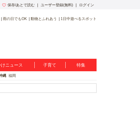
保存/あとで読む
ユーザー登録(無料)
ログイン
雨の日でもOK
動物とふれあう
1日中遊べるスポット
かけニュース
子育て
特集
沖縄
福岡