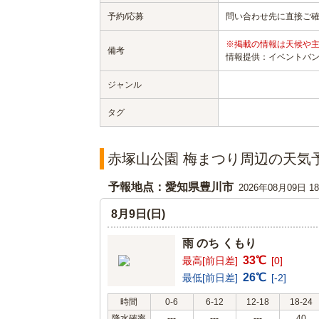
予約/応募
問い合わせ先に直接ご
※掲載の情報は天候や
備考
情報提供：イベントバ
ジャンル
タグ
赤塚山公園 梅まつり周辺の天気
予報地点：愛知県豊川市
2026年08月09日 
8月9日(日)
雨 のち くもり
33℃
最高[前日差]
[0]
26℃
最低[前日差]
[-2]
時間
0-6
6-12
12-18
18-24
降水確率
---
---
---
40