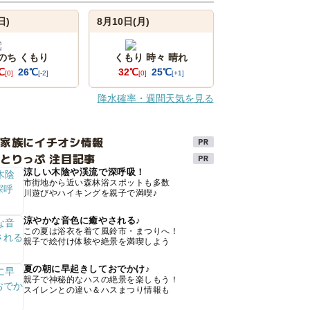
日)
8月10日(月)
 のち くもり
くもり 時々 晴れ
℃
26℃
32℃
25℃
[0]
[-2]
[0]
[+1]
降水確率・週間天気を見る
け家族にイチオシ情報
とりっぷ 注目記事
涼しい木陰や渓流で深呼吸！
市街地から近い森林浴スポットも多数
川遊びやハイキングを親子で満喫♪
涼やかな音色に癒やされる♪
この夏は浴衣を着て風鈴市・まつりへ！
親子で絵付け体験や絶景を満喫しよう
夏の朝に早起きしておでかけ♪
親子で神秘的なハスの絶景を楽しもう！
スイレンとの違い＆ハスまつり情報も