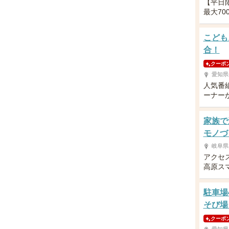
【平日
最大70
こども
合！
クーポ
愛知県
人気番
ーナー
家族で
モノづ
岐阜県
アクセ
高原スマ
駐車場
そび場
クーポ