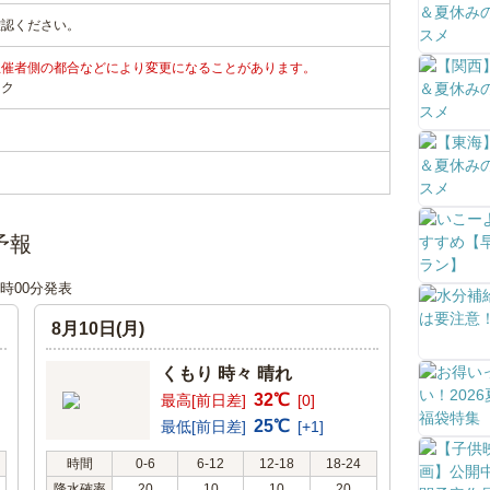
確認ください。
主催者側の都合などにより変更になることがあります。
ンク
予報
18時00分発表
8月10日(月)
くもり 時々 晴れ
32℃
最高[前日差]
[0]
25℃
最低[前日差]
[+1]
時間
0-6
6-12
12-18
18-24
降水確率
20
10
10
20