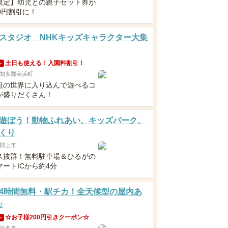
限定】幼児との親子セット券が
0円割引に！
スタジオ NHKキッズキャラクター大集
土日も使える！入園料割引！
ン
知多郡美浜町
組の世界に入り込んで遊べるコ
が盛りだくさん！
遊ぼう！動物ふれあい、キッズパーク、
くり
郡上市
ス抜群！無料駐車場＆ひるがの
ートICから約4分
4時間無料・駅チカ！全天候型の屋内あ
♪
☆お子様200円引きクーポン☆
ン