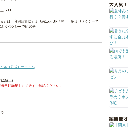
大人気！
1-30
または「音羽蒲郡IC」より約15分 JR「豊川」駅よりタクシーで
駅よりタクシーで約10分
シャル（公式）サイトへ
3/15(土)
開催日時詳細】にて必ずご確認ください。
遅め
編集部