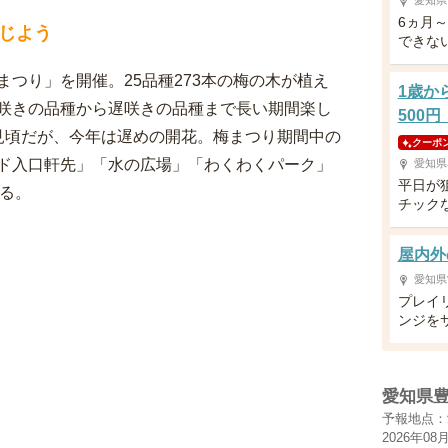
愛知県
6ヵ月
じよう
できな
つり」を開催。25品種273本の梅の木が植え
1歳か
咲きの品種から遅咲きの品種まで長い期間楽し
500円
見頃だが、今年は遅めの開花。梅まつり期間中の
クーポ
ド入口軒先」「水の広場」「わくわくパーク」
愛知県
平日が
する。
チック
屋内外
愛知県
プレイ
ンジを
愛知県
予報地点：
2026年08