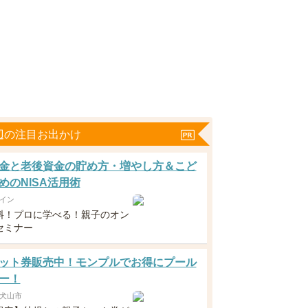
辺の注目お出かけ
金と老後資金の貯め方・増やし方＆こど
めのNISA活用術
イン
料！プロに学べる！親子のオン
セミナー
ット券販売中！モンプルでお得にプール
ー！
犬山市