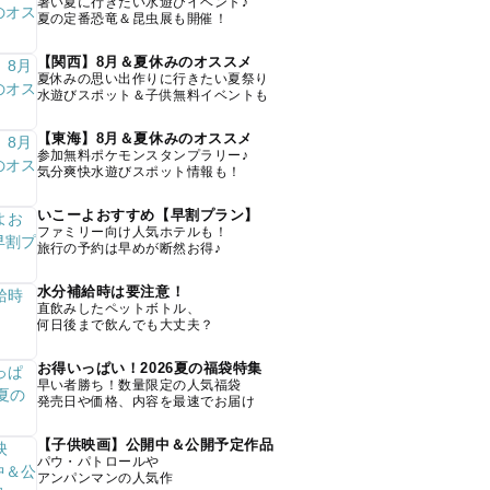
暑い夏に行きたい水遊びイベント♪
夏の定番恐竜＆昆虫展も開催！
【関西】8月＆夏休みのオススメ
夏休みの思い出作りに行きたい夏祭り
水遊びスポット＆子供無料イベントも
【東海】8月＆夏休みのオススメ
参加無料ポケモンスタンプラリー♪
気分爽快水遊びスポット情報も！
いこーよおすすめ【早割プラン】
ファミリー向け人気ホテルも！
旅行の予約は早めが断然お得♪
水分補給時は要注意！
直飲みしたペットボトル、
何日後まで飲んでも大丈夫？
お得いっぱい！2026夏の福袋特集
早い者勝ち！数量限定の人気福袋
発売日や価格、内容を最速でお届け
【子供映画】公開中＆公開予定作品
パウ・パトロールや
アンパンマンの人気作