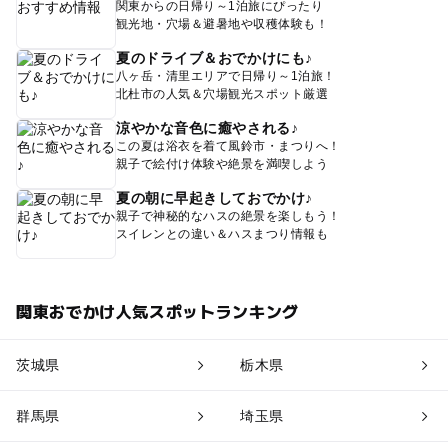
関東からの日帰り～1泊旅にぴったり
観光地・穴場＆避暑地や収穫体験も！
夏のドライブ＆おでかけにも♪
八ヶ岳・清里エリアで日帰り～1泊旅！
北杜市の人気＆穴場観光スポット厳選
涼やかな音色に癒やされる♪
この夏は浴衣を着て風鈴市・まつりへ！
親子で絵付け体験や絶景を満喫しよう
夏の朝に早起きしておでかけ♪
親子で神秘的なハスの絶景を楽しもう！
スイレンとの違い＆ハスまつり情報も
関東おでかけ人気スポットランキング
茨城県
栃木県
群馬県
埼玉県