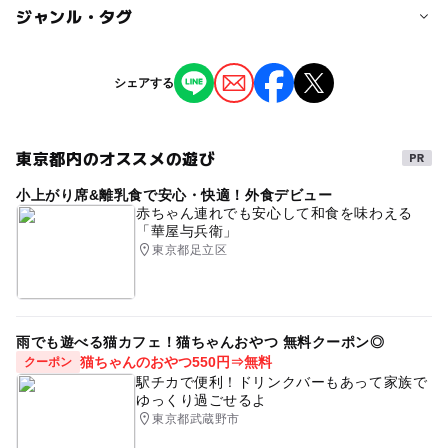
予約/応募
ジャンル・タグ
お客さまに安全にお過ごしいただけるよう、感染拡大防止
予約不要
子供の料金詳細
のため十分な措置を講じたうえで、開館しております。
※開館情報、会期、展示名などは予告なく変更する可能性
高校生・18歳以下無料
ジャンル
予約ページ
があります。恐れ入りますが、ちひろ美術館HPおよびお
シェアする
芸術鑑賞・自然観賞
電話にて、最新情報をご確認のうえ、ご来館くださいます
予約はこちらから
大人の料金
ようお願い申し上げます。
1,200円
東京都内のオススメの遊び
タグ
大人の料金詳細
小上がり席&離乳食で安心・快適！外食デビュー
絵本
#雨の日でもOK
赤ちゃん連れでも安心して和食を味わえる
団体(有料入館者10名以上)、65歳以上の方、学生証をご提
「華屋与兵衛」
示の方900円／18歳以下の子どもに同伴する保護者（子ど
東京都足立区
も1名につき2名まで）は900 円／障害者手帳をご提示の方
とその介添えの方（1名まで）無料／年間パスポート3000
円
雨でも遊べる猫カフェ！猫ちゃんおやつ 無料クーポン◎
猫ちゃんのおやつ550円⇒無料
クーポン
駅チカで便利！ドリンクバーもあって家族で
ゆっくり過ごせるよ
東京都武蔵野市