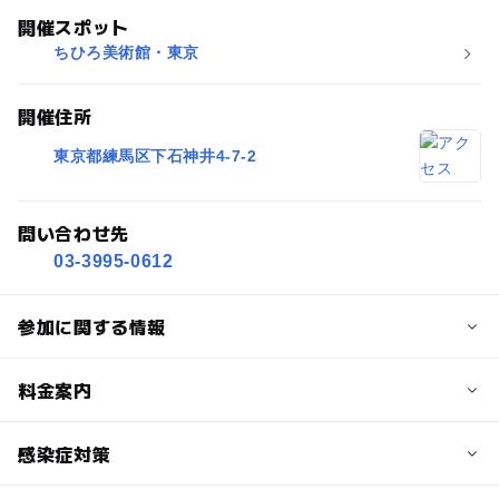
開催スポット
ちひろ美術館・東京
開催住所
東京都練馬区下石神井4-7-2
問い合わせ先
03-3995-0612
参加に関する情報
対象年齢
料金案内
0歳･1歳･2歳の赤ちゃん(乳児･幼児)
3歳･4歳･5歳･6歳(幼児)
小学生
中学生･高校生
大人
子供の料金
感染症対策
無料