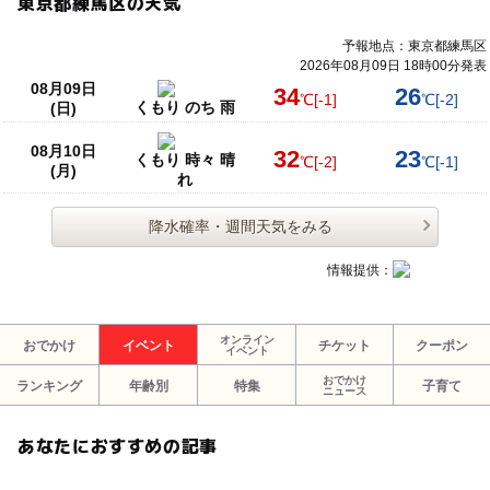
東京都練馬区の天気
予報地点：東京都練馬区
2026年08月09日 18時00分発表
08月09日
34
26
℃
[-1]
℃
[-2]
くもり のち 雨
(日)
08月10日
32
23
くもり 時々 晴
℃
[-2]
℃
[-1]
(月)
れ
降水確率・週間天気をみる
情報提供：
オンライン
おでかけ
イベント
チケット
クーポン
イベント
おでかけ
ランキング
年齢別
特集
子育て
ニュース
あなたにおすすめの記事