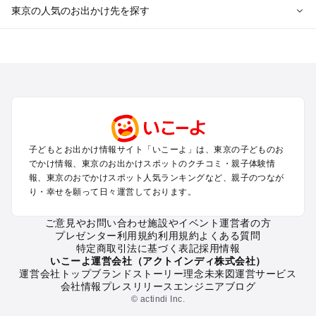
東京の人気のお出かけ先を探す
東京のエリアからプール子ども連れのお出かけスポット
を探す
立川・国分寺・八王子・昭島・多摩のプールお出かけ
お台場・品川・新橋・汐留・豊洲のプールお出かけ
上野・浅草・錦糸町・両国のプールお出かけ
町田・相模原・愛川・上野原のプールお出かけ
渋谷・原宿・恵比寿・中目黒・自由が丘のプールお出かけ
子どもとお出かけ情報サイト「いこーよ」は、東京の子どものお
池袋・赤羽・王子・巣鴨・目白・石神井のプールお出かけ
でかけ情報、東京のお出かけスポットのクチコミ・親子体験情
新宿・高田馬場・代々木・千駄ヶ谷のプールお出かけ
報、東京のおでかけスポット人気ランキングなど、親子のつなが
銀座・丸の内・日本橋・有楽町・築地・月島のプールお出かけ
り・幸せを願って日々運営しております。
吉祥寺・三鷹・中野・高円寺・荻窪・阿佐谷のプールお出かけ
小金井・小平・西東京・東村山・東久留米のプールお出かけ
ご意見やお問い合わせ
施設やイベント運営者の方
プレゼンター利用規約
利用規約
よくある質問
府中・調布・狛江のプールお出かけ
特定商取引法に基づく表記
採用情報
青梅・奥多摩のプールお出かけ
いこーよ運営会社（アクトインディ株式会社）
蒲田・大森・羽田周辺のプールお出かけ
運営会社トップ
ブランドストーリー
理念
未来図
運営サービス
会社情報
プレスリリース
エンジニアブログ
葛西・新木場・亀戸・亀有・柴又のプールお出かけ
© actindi Inc.
北千住・日暮里・荒川のプールお出かけ