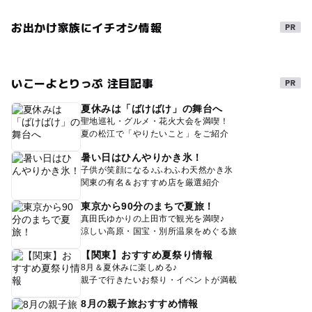
お出かけ家族にイチオシ情報
いこーよとりっぷ 注目記事
夏休みは「ばけばけ」の舞台へ
聖地巡礼・グルメ・花火大会を満喫！
夏の松江で「やりたいこと」をご紹介
暑い日はひんやりかき氷！
子供が笑顔になる♪ふわふわ天然かき氷
関東の有名＆おすすめ店を厳選紹介
東京から90分のまちで夏旅！
真田氏ゆかりの上田市で観光を満喫♪
涼しい高原・国宝・別所温泉をめぐる旅
【関東】おすすめ夏祭り情報
8月＆夏休みに楽しめる♪
親子で行きたいお祭り・イベントが満載
8月の親子旅おすすめ情報