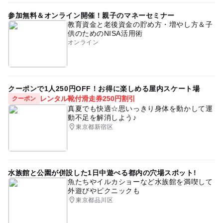
参加無料＆オンライン開催！親子のマネーセミナー
教育資金と老後資金の貯め方・増やし方＆子
供のためのNISA活用術
オンライン
クーポンで1人250円OFF！お得に楽しめる屋内スケート場
レンタル靴付滑走券250円割引
クーポン
真夏でも快適☆思いっきり身体を動かして運
動不足を解消しよう♪
東京都新宿区
水族館と公園が併設した1日中遊べる都内の穴場スポット!
魚たちやイルカショーなど水族館を満喫して
外遊びやピクニックも
東京都品川区