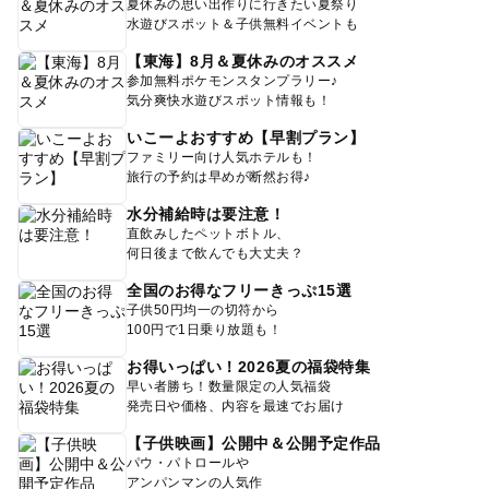
夏休みの思い出作りに行きたい夏祭り
水遊びスポット＆子供無料イベントも
【東海】8月＆夏休みのオススメ
参加無料ポケモンスタンプラリー♪
気分爽快水遊びスポット情報も！
いこーよおすすめ【早割プラン】
ファミリー向け人気ホテルも！
旅行の予約は早めが断然お得♪
水分補給時は要注意！
直飲みしたペットボトル、
何日後まで飲んでも大丈夫？
全国のお得なフリーきっぷ15選
子供50円均一の切符から
100円で1日乗り放題も！
お得いっぱい！2026夏の福袋特集
早い者勝ち！数量限定の人気福袋
発売日や価格、内容を最速でお届け
【子供映画】公開中＆公開予定作品
パウ・パトロールや
アンパンマンの人気作